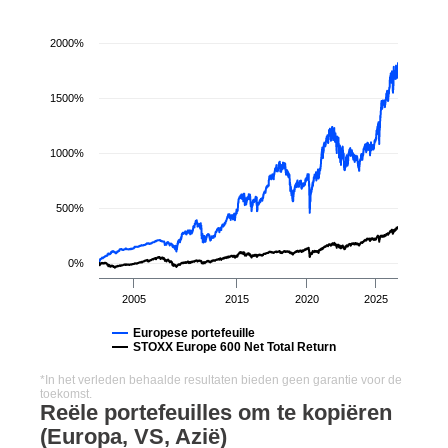
2000%
1500%
1000%
500%
0%
2005
2015
2020
2025
Europese portefeuille
STOXX Europe 600 Net Total Return
*In het verleden behaalde resultaten bieden geen garantie voor de
toekomst.
Reële portefeuilles om te kopiëren
(Europa, VS, Azië)