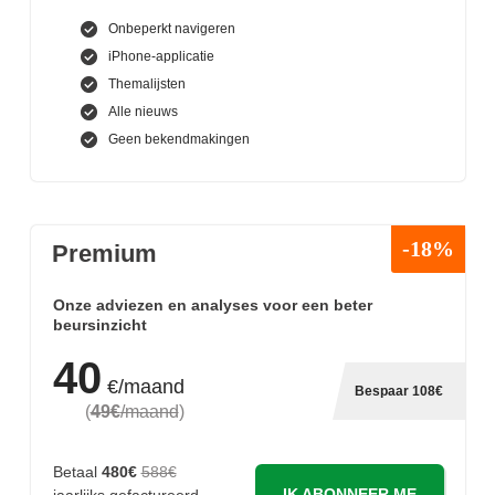
Onbeperkt navigeren
iPhone-applicatie
Themalijsten
Alle nieuws
Geen bekendmakingen
-18%
Premium
Onze adviezen en analyses voor een beter
beursinzicht
40
€/maand
Bespaar 108€
(
49€
/maand
)
Betaal
480€
588€
IK ABONNEER ME
jaarlijks gefactureerd