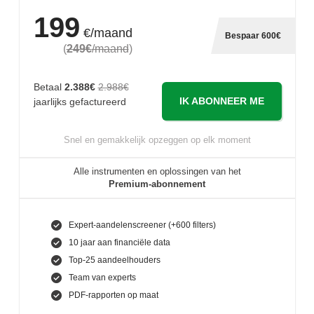
199
€/maand
Bespaar 600€
(
249€
/maand
)
Betaal
2.388€
2.988€
IK ABONNEER ME
jaarlijks gefactureerd
Snel en gemakkelijk opzeggen op elk moment
Alle instrumenten en oplossingen van het
Premium-abonnement
Expert-aandelenscreener (+600 filters)
10 jaar aan financiële data
Top-25 aandeelhouders
Team van experts
PDF-rapporten op maat