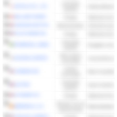
Industriële
MITSUI & CO., LTD.
Gediversifieerde h
waarden
BALLARD POWER SYSTEMS INC.
Energie
Stationaire brand
JOHNSON MATTHEY PLC
Basismaterialen
Chemische special
PLUG POWER INC.
Energie
Stationaire brand
Industriële
POWERCELL SWEDEN AB
Draagbare motor
waarden
Niet-cyclisch
DOOSAN CORPORATION
consumptie
Cyclisch
CUMMINS INC.
Motor & aandrijf
consumptie
Industriële
ALSTOM
waarden
H-POWER PLC
Energie
Stationaire brand
Diensten voor de
IBERDROLA, S.A.
Elektriciteitsbedr
gemeenschap
FUELCELL ENERGY, INC.