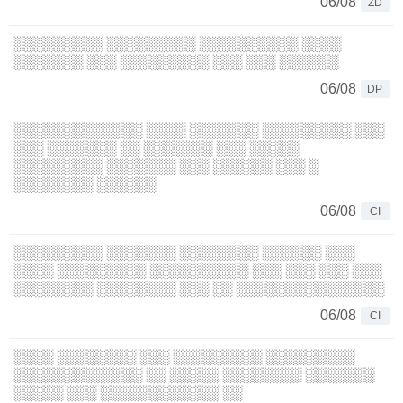
06/08
ZD
░░░░░░░░░ ░░░░░░░░░ ░░░░░░░░░░ ░░░░
░░░░░░░ ░░░ ░░░░░░░░░ ░░░ ░░░ ░░░░░░
06/08
DP
░░░░░░░░░░░░░ ░░░░ ░░░░░░░ ░░░░░░░░░ ░░░
░░░ ░░░░░░░ ░░ ░░░░░░░ ░░░ ░░░░░
░░░░░░░░░ ░░░░░░░ ░░░ ░░░░░░ ░░░ ░
░░░░░░░░ ░░░░░░
06/08
CI
░░░░░░░░░ ░░░░░░░ ░░░░░░░░ ░░░░░░ ░░░
░░░░ ░░░░░░░░░ ░░░░░░░░░░ ░░░ ░░░ ░░░ ░░░
░░░░░░░░ ░░░░░░░░ ░░░ ░░ ░░░░░░░░░░░░░░░
06/08
CI
░░░░ ░░░░░░░░ ░░░ ░░░░░░░░░ ░░░░░░░░░
░░░░░░░░░░░░░ ░░ ░░░░░ ░░░░░░░░ ░░░░░░░
░░░░░ ░░░ ░░░░░░░░░░░░ ░░