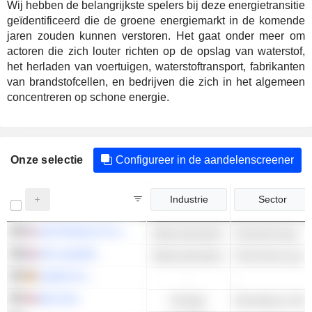
Wij hebben de belangrijkste spelers bij deze energietransitie
geïdentificeerd die de groene energiemarkt in de komende
jaren zouden kunnen verstoren. Het gaat onder meer om
actoren die zich louter richten op de opslag van waterstof,
het herladen van voertuigen, waterstoftransport, fabrikanten
van brandstofcellen, en bedrijven die zich in het algemeen
concentreren op schone energie.
Onze selectie
Configureer in de aandelenscreener
Industrie
Sector
AIR PRODUCTS & CHEMICALS, INC.
Basismaterialen
Industrieel gas
AIR LIQUIDE
Basismaterialen
Chemische gronds
LINDE PLC
-
-
NEL ASA
Energie