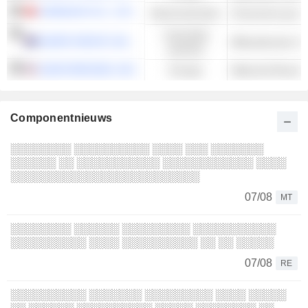
CHENGZHI CO., LTD.
Basismaterialen
Chemische gronds
Industriële
HAZER GROUP LIMITED
Milieudiensten & -
waarden
SUNHYDROGEN, INC.
Energie
Waterstof Brandst
Componentnieuws
░░░░░░░░ ░░░░░░░░░░ ░░░░ ░░░ ░░░░░░░
░░░░░░ ░░ ░░░░░░░░░░░ ░░░░░░░░░░░░ ░░░░
░░░░░░░░░░░░░░░░░░░░░░░░░
07/08
MT
░░░░░░░░ ░░░░░░ ░░░░░░░░░ ░░░░░░░░░░░
░░░░░░░░░░ ░░░░ ░░░░░░░░░░ ░░ ░░ ░░░░░
07/08
RE
░░░░░░░░░░ ░░░░░░░ ░░░░░░░░░ ░░░░ ░░░░░