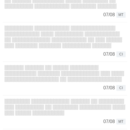
░░ ░░░░░░ ░░░░░░░░░░ ░░░░░ ░░░░░░░░ ░░
░░░░░░░░░ ░░░░░░░░░░░ ░░░░░░░░ ░░░░░░
07/08
MT
░░░░░░░░░ ░░░░░░░░░░░ ░░░░░░░░░░░░░░
░░░░░░░░░░░ ░░░░ ░░░░░░░░░ ░░░░░░░░░░░
░░ ░░░░░░░░░░░░ ░░░░░░░░░░░ ░░ ░░░ ░░░░░
░░░ ░░░░░░░ ░░░░░░░ ░░░░░░░░░ ░░░░░░
07/08
CI
░░░░░░ ░░░░░░ ░░ ░░░░░ ░░░░░░░░░
░░░░░░░░░░ ░░░░░░░ ░░░░░░░░░░░░ ░░░ ░░░░
░░░░░░░░░░░░░░░░░ ░░ ░░░░░░░░░░░░░░░░░
07/08
CI
░░░░░░░░ ░░░░░░░░░░░░ ░░░░░░ ░░ ░░░░░░░░
░░░ ░░░░░░░░░ ░░ ░░░░░░░░ ░░░░░░░░░░ ░░░░
░░░ ░░░░░ ░░░░░░░░░░
07/08
MT