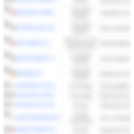
Energie
Stationaire brand
Industriële
HEXAGON COMPOSITES ASA
waarden
Industriële
HYSTER-YALE, INC.
waarden
Diensten voor de
ITM POWER PLC
Elektriciteitsbedr
gemeenschap
Industriële
BLOOM ENERGY CORPORATION
Zwaar elektrisch 
waarden
Industriële
SIEMENS AG
waarden
PANASONIC HOLDINGS CORPORATION
Technologie
Huishoudelijke el
TELEDYNE TECHNOLOGIES INCORPORATED
Technologie
DOOSAN FUEL CELL CO., LTD.
Energie
Stationaire brand
Cyclisch
AISIN CORPORATION
consumptie
CERES POWER HOLDINGS PLC
Energie
Stationaire brand