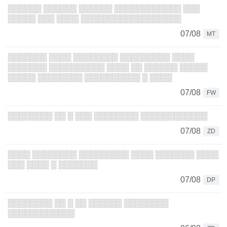
░░░░░░ ░░░░░░ ░░░░░░ ░░░░░░░░░░░░ ░░░
░░░░░ ░░░ ░░░░ ░░░░░░░░░░░░░░░░░░
07/08
MT
░░░░░░░ ░░░░ ░░░░░░░░ ░░░░░░░░░ ░░░░
░░░░░░░ ░░░░░░░░░░ ░░░░ ░░ ░░░░░░ ░░░░░
░░░░░ ░░░░░░░░ ░░░░░░░░░░ ░ ░░░░
07/08
FW
░░░░░░░░ ░░ ░ ░░░ ░░░░░░░░ ░░░░░░░░░░░░
07/08
ZD
░░░░ ░░░░░░░░ ░░░░░░░░░ ░░░░ ░░░░░░░ ░░░░
░░░ ░░░░ ░ ░░░░░░░
07/08
DP
░░░░░░░░ ░░ ░ ░░ ░░░░░░ ░░░░░░░░
░░░░░░░░░░░░