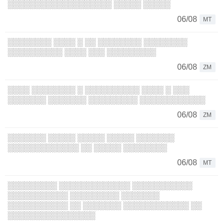
░░░░░░░░░░░░░░░░░░░ ░░░░░ ░░░░░
06/08
MT
░░░░░░░░ ░░░░ ░ ░░ ░░░░░░░░ ░░░░░░░░
░░░░░░░░░░ ░░░░ ░░░ ░░░░░░░░░
06/08
ZM
░░░░ ░░░░░░░░ ░ ░░░░░░░░░░ ░░░░ ░ ░░░
░░░░░░░ ░░░░░░░ ░░░░░░░░░ ░░░░░░░░░░░░
06/08
ZM
░░░░░░░ ░░░░░ ░░░░░ ░░░░░ ░░░░░░░
░░░░░░░░░░░░░ ░░ ░░░░░ ░░░░░░░░
06/08
MT
░░░░░░░░░ ░░░░░░░░░░░░░ ░░░░░░░░░░░
░░░░░░░░░░░ ░░░░░░░░░ ░░░░░░░
░░░░░░░░░░░ ░░ ░░░░░░░ ░░░░░░░░░░░░ ░░
░░░░░░░░░░░░░░░░