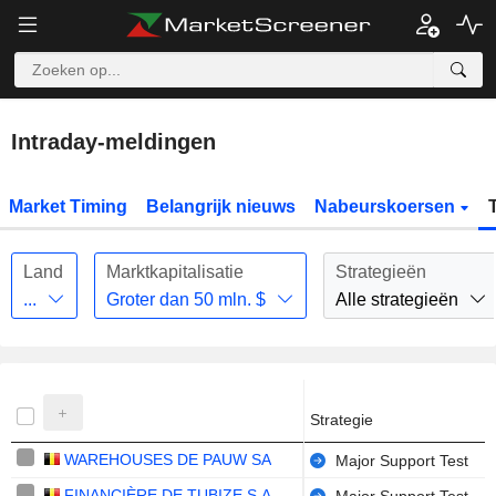
Intraday-meldingen
Market Timing
Belangrijk nieuws
Nabeurskoersen
Land
Marktkapitalisatie
Strategieën
...
Groter dan
50 mln.
$
Alle strategieën
Strategie
WAREHOUSES DE PAUW SA
Major Support Test
FINANCIÈRE DE TUBIZE S.A.