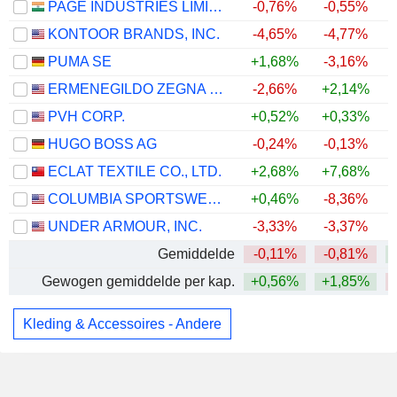
PAGE INDUSTRIES LIMITED
-0,76%
-0,55%
KONTOOR BRANDS, INC.
-4,65%
-4,77%
PUMA SE
+1,68%
-3,16%
ERMENEGILDO ZEGNA N.V.
-2,66%
+2,14%
+
PVH CORP.
+0,52%
+0,33%
+
HUGO BOSS AG
-0,24%
-0,13%
ECLAT TEXTILE CO., LTD.
+2,68%
+7,68%
+
COLUMBIA SPORTSWEAR COMPANY
+0,46%
-8,36%
UNDER ARMOUR, INC.
-3,33%
-3,37%
Gemiddelde
-0,11%
-0,81%
Gewogen gemiddelde per kap.
+0,56%
+1,85%
Kleding & Accessoires - Andere