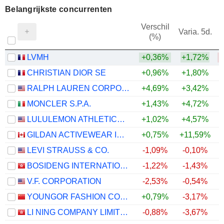
Belangrijkste concurrenten
Verschil
Varia. 5d.
(%)
1
LVMH
+0,36%
+1,72%
CHRISTIAN DIOR SE
+0,96%
+1,80%
RALPH LAUREN CORPORATION
+4,69%
+3,42%
MONCLER S.P.A.
+1,43%
+4,72%
LULULEMON ATHLETICA INC.
+1,02%
+4,57%
GILDAN ACTIVEWEAR INC.
+0,75%
+11,59%
+
LEVI STRAUSS & CO.
-1,09%
-0,10%
BOSIDENG INTERNATIONAL HOLDINGS LIMITED
-1,22%
-1,43%
V.F. CORPORATION
-2,53%
-0,54%
YOUNGOR FASHION CO., LTD.
+0,79%
-3,17%
LI NING COMPANY LIMITED
-0,88%
-3,67%