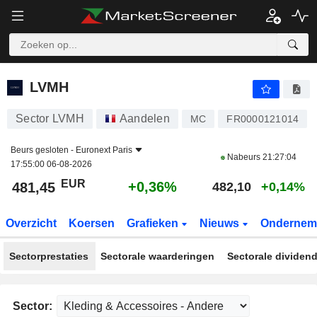
LVMH
481,45
€
+0,36%
LVMH
Sector LVMH
Aandelen
MC
FR0000121014
Beurs gesloten -
Euronext Paris
Nabeurs
21:27:04
17:55:00 06-08-2026
EUR
+0,36%
481,45
482,10
+0,14%
Overzicht
Koersen
Grafieken
Nieuws
Ondernem
Sectorprestaties
Sectorale waarderingen
Sectorale dividen
Sector: