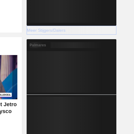
Meer Stijgers/Dalers
Palmares
t Jetro
Sysco