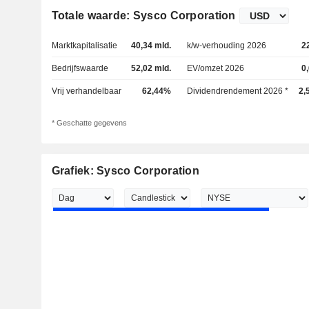
Totale waarde: Sysco Corporation
Marktkapitalisatie
40,34 mld.
k/w-verhouding 2026
2
Bedrijfswaarde
52,02 mld.
EV/omzet 2026
0
Vrij verhandelbaar
62,44%
Dividendrendement 2026 *
2,
* Geschatte gegevens
Grafiek: Sysco Corporation