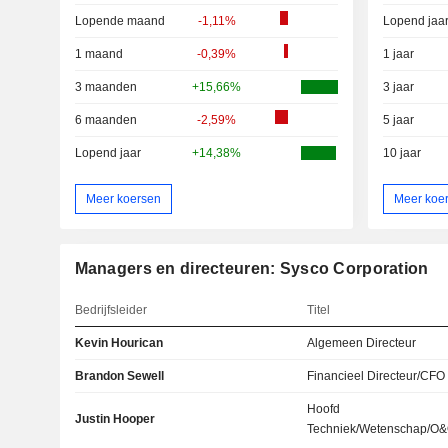
Lopende maand
-1,11%
Lopend jaa
1 maand
-0,39%
1 jaar
3 maanden
+15,66%
3 jaar
6 maanden
-2,59%
5 jaar
Lopend jaar
+14,38%
10 jaar
Meer koersen
Meer koe
Managers en directeuren: Sysco Corporation
Bedrijfsleider
Titel
Kevin Hourican
Algemeen Directeur
Brandon Sewell
Financieel Directeur/CFO
Hoofd
Justin Hooper
Techniek/Wetenschap/O