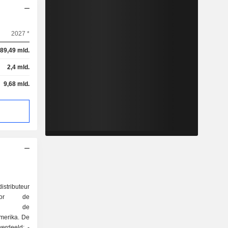
2027 *
89,49 mld.
2,4 mld.
9,68 mld.
stributeur
voor de
 en de
Amerika. De
erdeeld: -