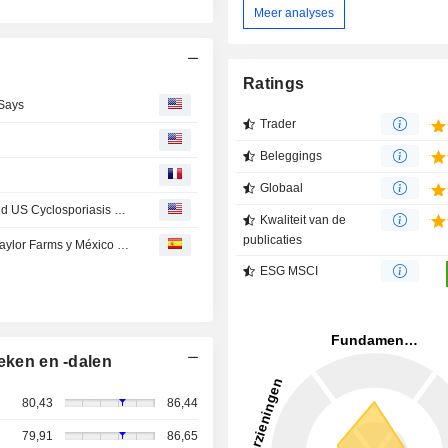
Meer analyses
Ratings
 Says
Trader
Beleggings
Globaal
Sysco Halts Iceberg Lettuce Purchases From Mexico Amid US Cyclosporiasis Outbreak
Kwaliteit van de
publicaties
EXCLUSIVA-Sysco deja de comprar lechuga iceberg a Taylor Farms y México por brote ciclosporiasis en EEUU: CEO
ESG MSCI
eken en -dalen
80,43
86,44
79,91
86,65