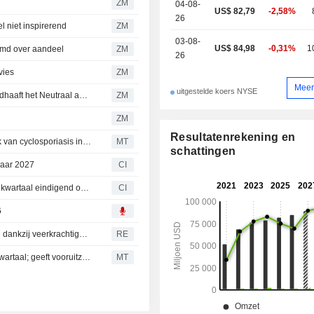
ZM
04-08-
US$ 82,79
-2,58%
26
 niet inspirerend
ZM
03-08-
US$ 84,98
-0,31%
1
md over aandeel
ZM
26
vies
ZM
Meer
uitgestelde koers NYSE
SYSCO CORPORATION : Deutsche Bank Securities handhaaft het Neutraal advies
ZM
ZM
Resultatenrekening en
Sysco staakt inkoop van ijsbergsla uit Mexico na uitbraak van cyclosporiasis in de VS
MT
schattingen
jaar 2027
CI
Sysco Corporation rapporteert resultaten over het vierde kwartaal eindigend op 27 juni 2026
CI
6
Voedseldistributeur Sysco voorspelt sterke jaarresultaten dankzij veerkrachtige vraag
RE
Sysco ziet aangepaste winst en omzet stijgen in vierde kwartaal; geeft vooruitzichten voor boekjaar 2027
MT