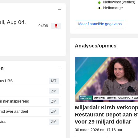
l, Aug 04,
Meer financiële gegevens
04/08
Analyses/opinies
on
ldus UBS
MT
ZM
 niet inspirerend
ZM
Miljardair Kirsh verkoop
md over aandeel
ZM
Restaurant Depot aan 
voor 29 miljard dollar
vies
ZM
30 maart 2026 om 17:16 uur