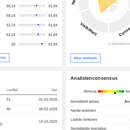
r
68,19
91,84
68,19
91,84
62,24
91,84
62,24
91,84
26
91,84
rsen
Meer adviezen
Analistenconsensus
Leeftijd
Van
Verkoop
Ko
53
01-02-2020
Gemiddeld advies
Ac
46
06-03-2026
Aantal analisten
Laatste slotkoers
-
14-10-2025
&O
Gemiddelde koersdoel