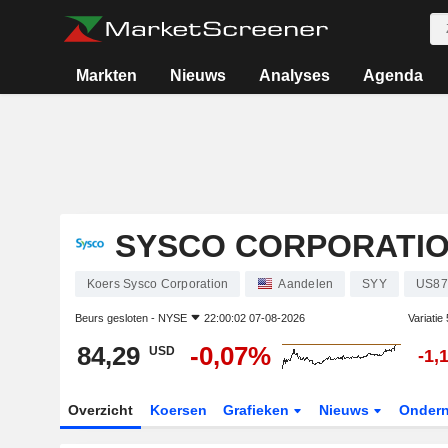
Markten
Nieuws
Analyses
Agenda
SYSCO CORPORATI
Koers Sysco Corporation
Aandelen
SYY
US87
Beurs gesloten -
NYSE
22:00:02 07-08-2026
Variatie
84,29
-0,07%
USD
-1,
Overzicht
Koersen
Grafieken
Nieuws
Onder