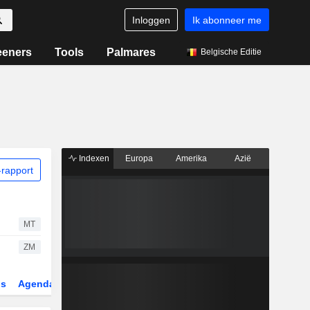
Inloggen
Ik abonneer me
eeners
Tools
Palmares
Belgische Editie
Indexen
Europa
Amerika
Azië
rapport
MT
ZM
gs
Agenda
Sector
Derivaten
ETF's