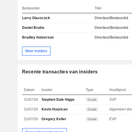
Bestuurder
Titel
Larry Glasscock
Directeur/Bestuurslid
Daniel Brutto
Directeur/Bestuurslid
Bradley Halverson
Directeur/Bestuurslid
Meer insiders
Recente transacties van insiders
Datum
Insider
Type
Hoofdpost
31/07/26
Stephen Dale Higgs
SVP
Gratis
31/07/26
Kevin Hourican
Gratis
31/07/26
Gregory Keller
EVP
Gratis