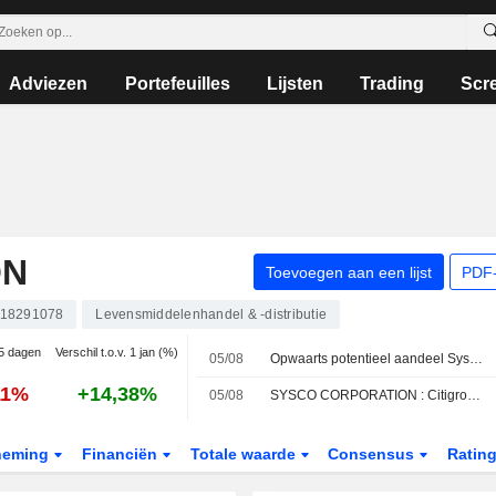
Adviezen
Portefeuilles
Lijsten
Trading
Scr
ON
Toevoegen aan een lijst
PDF-
18291078
Levensmiddelenhandel & -distributie
 5 dagen
Verschil t.o.v. 1 jan (%)
05/08
Opwaarts potentieel aandeel Sysco groter dan risico, aldus UBS
11%
+14,38%
05/08
SYSCO CORPORATION : Citigroup blijft neutraal
neming
Financiën
Totale waarde
Consensus
Ratin