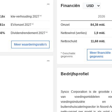
Financiën
2,6x
k/w-verhouding 2027 *
16,8x
2026
,61x
EV/omzet 2027 *
0,56x
Omzet
84,38 mld.
56%
Dividendrendement 2027 *
2,64%
Nettowinst (verlies)
1,9 mld.
Nettoschuld
11,68 mld.
Meer waarderingsratio's
Meer financiële
* Geschatte
gegevens
gegevens
Bedrijfsprofiel
Sysco Corporation is de grootste di
van voedingsmiddelen 
voedingsindustrie
buitenshuiscateringsector in Noord-
netto-omzet per markt is als volgt v