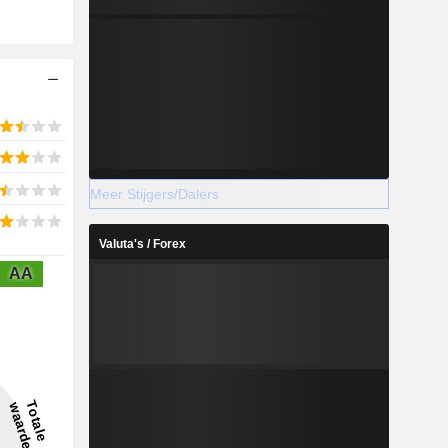
Meer Stijgers/Dalers
Valuta's / Forex
AA