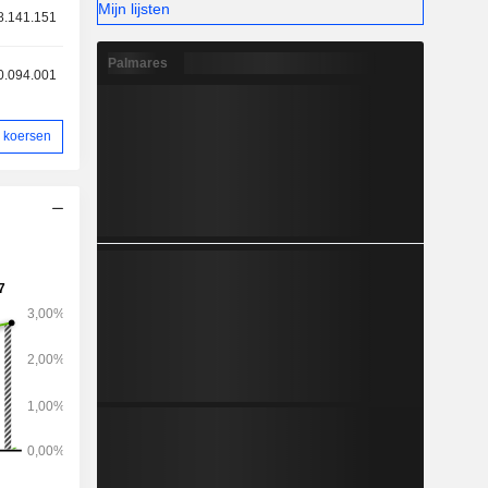
Mijn lijsten
8.141.151
Palmares
0.094.001
 koersen