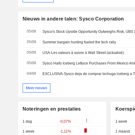
Nieuws in andere talen: Sysco Corporation
05/08
Sysco's Stock Upside Opportunity Outweighs Risk, UBS
05/08
Summer bargain hunting fueled the tech rally
05/08
USA-Les valeurs à suivre à Wall Street (actualisé)
05/08
04/08
Meer nieuws
Noteringen en prestaties
Koerspi
1 dag
-0,07%
1 week
1 week
-1,11%
1 maand