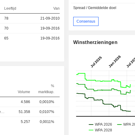
Spread / Gemiddelde doel
Leeftijd
Van
78
21-09-2010
Consensus
70
19-09-2016
65
19-09-2016
Winstherzieningen
%
Volume
marktkap.
4.586
0,0010%
Algemeen directeur
51.358
0,0107%
5.257
0,0011%