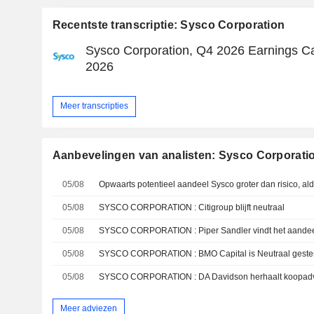
Recentste transcriptie: Sysco Corporation
Sysco Corporation, Q4 2026 Earnings Cal
2026
Meer transcripties
Aanbevelingen van analisten: Sysco Corporati
05/08
Opwaarts potentieel aandeel Sysco groter dan risico, a
05/08
SYSCO CORPORATION : Citigroup blijft neutraal
05/08
SYSCO CORPORATION : Piper Sandler vindt het aandeel
05/08
SYSCO CORPORATION : BMO Capital is Neutraal geste
05/08
SYSCO CORPORATION : DA Davidson herhaalt koopad
Meer adviezen