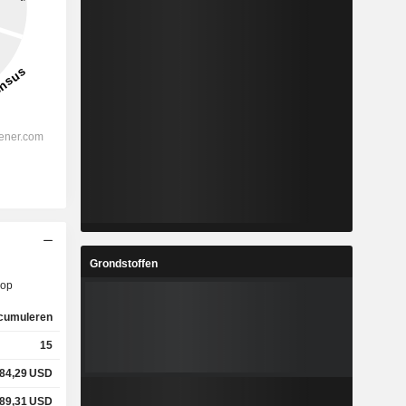
Grondstoffen
op
cumuleren
15
84,29
USD
89,31
USD