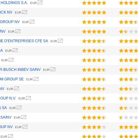
HOLDINGS S.A.
EUR
NCK NV
EUR
 GROUP NV
EUR
/NV
EUR
E D'ENTREPRISES CFE SA
EUR
SA
EUR
EUR
-BUSCH INBEV SA/NV
EUR
M GROUP SE
EUR
NV
EUR
OUP N.V.
EUR
 SA
EUR
SA/NV
EUR
OUP NV
EUR
EUR