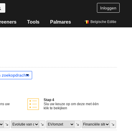
Inloggen
reeners
Tools
Palmares
Belgische Editie
Stap 4
ens uw
Sla uw keuze op om deze met één
klik te bekijken