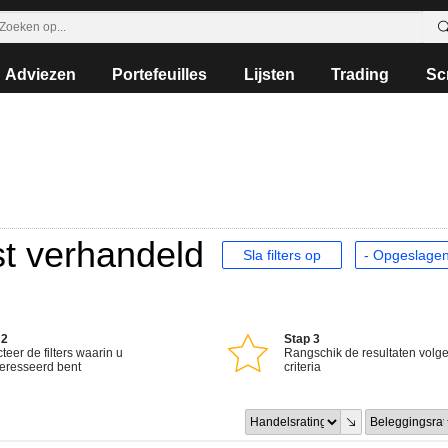
Adviezen
Portefeuilles
Lijsten
Trading
Sc
t verhandeld
Sla filters op
 2
Stap 3
teer de filters waarin u
Rangschik de resultaten volg
teresseerd bent
criteria