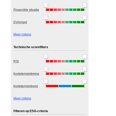
Financiële situatie
EV/omzet
Meer criteria
Technische scorefilters
RSI
Kortetermijntiming
Kortetermijntrend
Meer criteria
Filteren op ESG-criteria