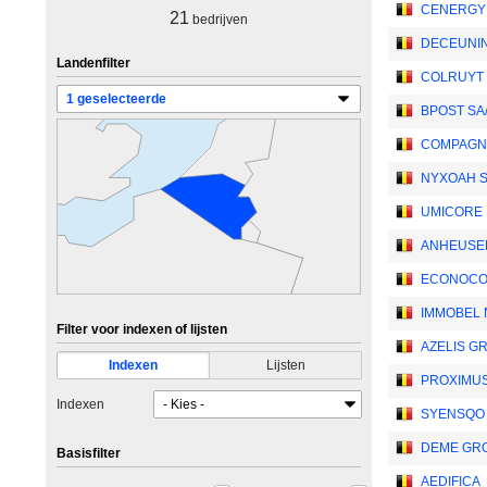
CENERGY 
21
bedrijven
DECEUNI
Landenfilter
COLRUYT
BPOST SA
COMPAGNI
NYXOAH 
UMICORE
ANHEUSER
ECONOCO
IMMOBEL 
Filter voor indexen of lijsten
AZELIS GR
Indexen
Lijsten
PROXIMUS
Indexen
SYENSQO 
DEME GR
Basisfilter
AEDIFICA