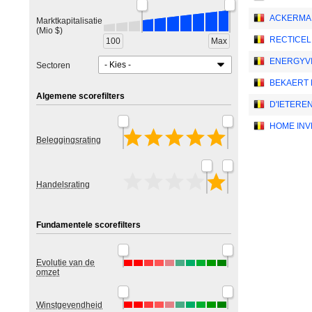
ACKERMAN
Marktkapitalisatie
(Mio $)
RECTICEL
100
Max
ENERGYVI
Sectoren
BEKAERT 
Algemene scorefilters
D'IETERE
HOME INV
Beleggingsrating
Handelsrating
Fundamentele scorefilters
Evolutie van de
omzet
Winstgevendheid