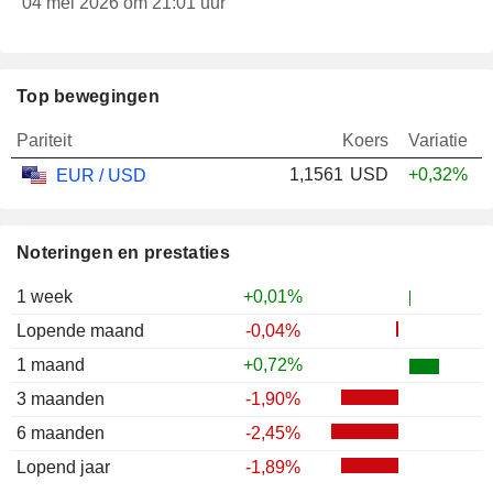
04 mei 2026 om 21:01 uur
Top bewegingen
Pariteit
Koers
Variatie
1,1561
USD
+0,32%
EUR / USD
Noteringen en prestaties
1 week
+0,01%
Lopende maand
-0,04%
1 maand
+0,72%
3 maanden
-1,90%
6 maanden
-2,45%
Lopend jaar
-1,89%