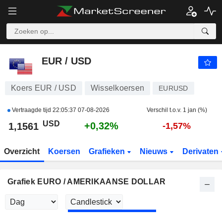
EUR / USD
1,1561
$
+0,32%
EUR / USD
Koers EUR / USD
Wisselkoersen
EURUSD
Vertraagde tijd
22:05:37 07-08-2026
Verschil t.o.v. 1 jan (%)
USD
+0,32%
1,1561
-1,57%
Overzicht
Koersen
Grafieken
Nieuws
Derivaten
Grafiek EURO / AMERIKAANSE DOLLAR