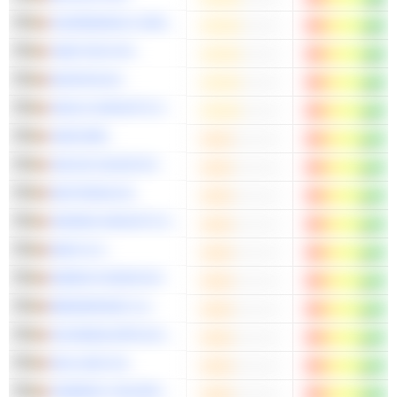
ACKERMANS & VAN HAAREN NV
CMB.TECH NV
MONTEA NV
AZELIS GROUP N.V.
UMICORE
VAN DE VELDE NV
NEXTENSA SA
JENSEN-GROUP N.V.
MIKO N.V.
ENERGYVISION NV
BREDERODE S.A.
ION BEAM APPLICATIONS, SA
INCLUSIO SA
CENERGY HOLDINGS S.A.