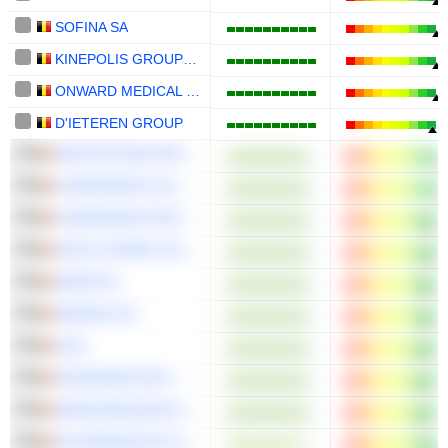
SOFINA SA
KINEPOLIS GROUP NV
ONWARD MEDICAL N.V.
D'IETEREN GROUP
WHITESTONE GROUP SA
COMPAGNIE DU BOIS SAUVAGE SA
COMPAGNIE D'ENTREPRISES CFE SA
XIOR STUDENT HOUSING NV
AEDIFICA
ARGENX SE
UCB
SHURGARD SELF-STORAGE LTD.
ANHEUSER-BUSCH INBEV SA/NV
EVS BROADCAST EQUIPMENT SA