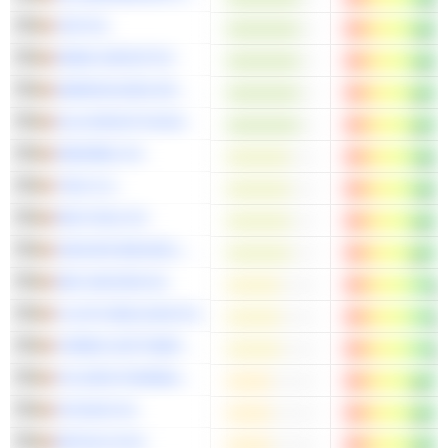
VGP NV
DEME GROUP NV
WAREHOUSES DE PAUW SA
ELIA GROUP NV/SA
IMMOBEL NV
TINC N.V.
RECTICEL NV
GROUPE BRUXELLES LAMBERT SA
KBC ANCORA SA
FLUXYS BELGIUM SA
HYBRID SOFTWARE GROUP PLC
HYLORIS PHARMACEUTICALS SA
NYXOAH SA
BIOTALYS NV