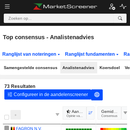
Top consensus - Analistenadvies
Ranglijst van noteringen
Ranglijst fundamenten
Ra
Samengestelde consensus
Analistenadvies
Koersdoel
Ve
73
Resultaten
Configureer in de aandelenscreener
Aanbevelingen van analisten
Gemiddelde sc
Opinie van analisten
Consensus
FAGRON N.V.