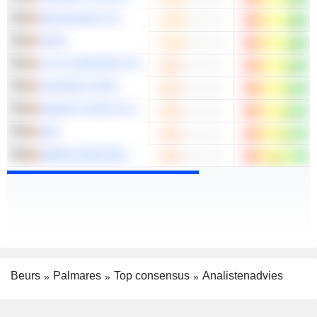
DECEUNINCK NV
SIPEF
LOTUS BAKERIES NV
SYENSQO SA/NV
BANQUP GROUP SA
QRF
WERELDHAVE BELGIUM NV/SA
Beurs
Palmares
Top consensus
Analistenadvies