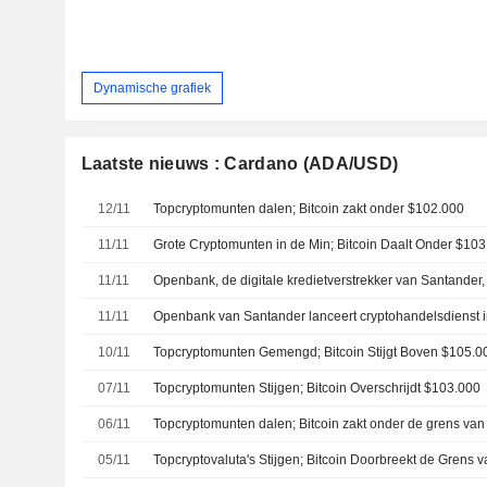
Dynamische grafiek
Laatste nieuws : Cardano (ADA/USD)
12/11
Topcryptomunten dalen; Bitcoin zakt onder $102.000
11/11
Grote Cryptomunten in de Min; Bitcoin Daalt Onder $10
11/11
11/11
Openbank van Santander lanceert cryptohandelsdienst 
10/11
Topcryptomunten Gemengd; Bitcoin Stijgt Boven $105.0
07/11
Topcryptomunten Stijgen; Bitcoin Overschrijdt $103.000
06/11
Topcryptomunten dalen; Bitcoin zakt onder de grens va
05/11
Topcryptovaluta's Stijgen; Bitcoin Doorbreekt de Grens 