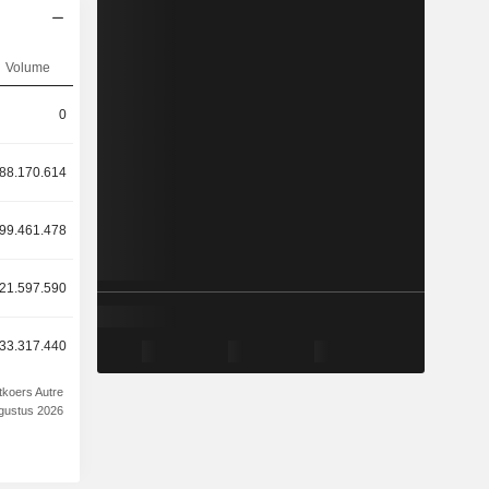
Volume
0
88.170.614
99.461.478
21.597.590
33.317.440
tkoers Autre
ugustus 2026