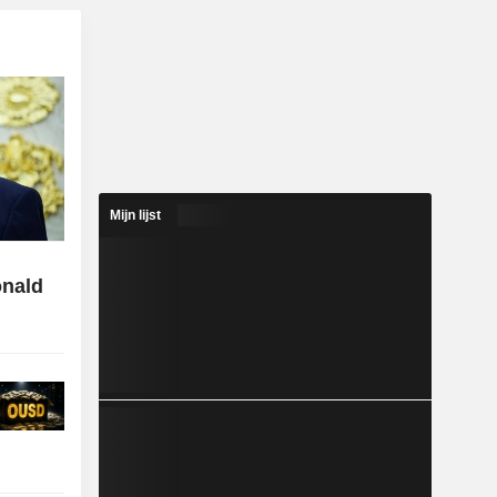
Mijn lijst
onald