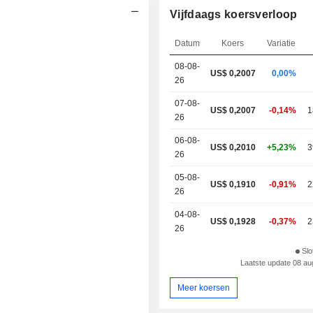
Vijfdaags koersverloop
Datum
Koers
Variatie
08-08-
US$
0,200
7
0,00%
26
07-08-
US$ 0,2007
-0,14%
1
26
06-08-
US$ 0,2010
+5,23%
3
26
05-08-
US$ 0,1910
-0,91%
2
26
04-08-
US$ 0,1928
-0,37%
2
26
Slo
Laatste update 08 a
Meer koersen