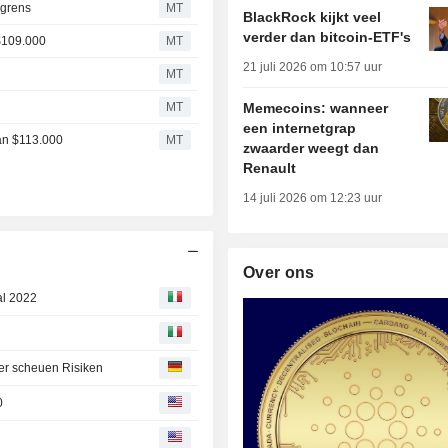
-grens
MT
BlackRock kijkt veel
verder dan bitcoin-ETF's
 $109.000
MT
21 juli 2026 om 10:57 uur
MT
0
MT
Memecoins: wanneer
een internetgrap
van $113.000
MT
zwaarder weegt dan
Renault
14 juli 2026 om 12:23 uur
Over ons
al 2022
eger scheuen Risiken
0