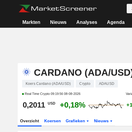
Markten
Nieuws
Analyses
Agenda
CARDANO (ADA/USD
Koers Cardano (ADA/USD)
Crypto
ADAUSD
Real Time Crypto
09:19:56 08-08-2026
Vari
0,2011
+0,18%
USD
+
Overzicht
Koersen
Grafieken
Nieuws