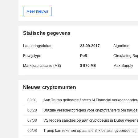
Meer nieuws
Statische gegevens
Lanceringsdatum
23-09-2017
Algoritme
Bewijstype
PoS
Circulating Su
Marktkapitalisatie (M$)
8 970 M$
Max Supply
Nieuws cryptomunten
03:01
Aan Trump gelieerde fintech AI Financial verkoopt onde
00:28
Brazilië verscherpt regels voor cryptotransfers om fraud
07/08
06/08