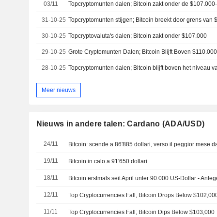
03/11
Topcryptomunten dalen; Bitcoin zakt onder de $107.000
31-10-25
Topcryptomunten stijgen; Bitcoin breekt door grens van
30-10-25
Topcryptovaluta's dalen; Bitcoin zakt onder $107.000
29-10-25
Grote Cryptomunten Dalen; Bitcoin Blijft Boven $110.00
28-10-25
Topcryptomunten dalen; Bitcoin blijft boven het niveau 
Meer nieuws
Nieuws in andere talen: Cardano (ADA/USD)
24/11
Bitcoin: scende a 86'885 dollari, verso il peggior mese d
19/11
Bitcoin in calo a 91'650 dollari
18/11
Bitcoin erstmals seit April unter 90.000 US-Dollar - Anl
12/11
Top Cryptocurrencies Fall; Bitcoin Drops Below $102,00
11/11
Top Cryptocurrencies Fall; Bitcoin Dips Below $103,000