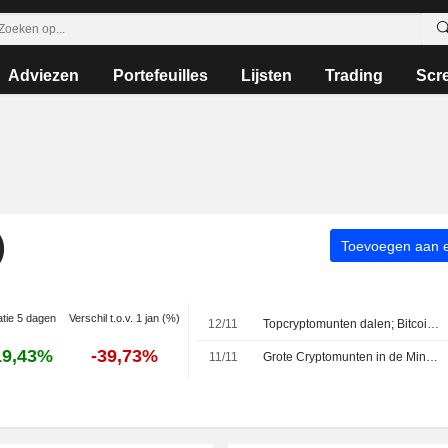
Adviezen
Portefeuilles
Lijsten
Trading
Scr
)
Toevoegen aan ee
atie 5 dagen
Verschil t.o.v. 1 jan (%)
12/11
Topcryptomunten dalen; Bitcoin zakt onder $102.000
19,43%
-39,73%
11/11
Grote Cryptomunten in de Min; Bitcoin Daalt Onder $103.000