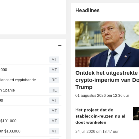
Headlines
MT
3.000
MT
Ontdek het uitgestrekte
crypto-imperium van D
Openbank, de digitale kredietverstrekker van Santander, lanceert cryptohandel in Spanje
RE
Trump
in Spanje
RE
01 augustus 2026 om 12:36 uur
00
MT
Het project dat de
MT
stablecoin-reuzen nu al
n $101.000
MT
doet wankelen
van $103.000
MT
24 juli 2026 om 18:47 uur