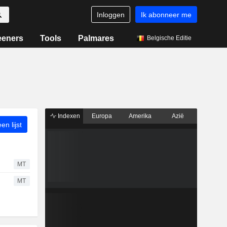
Inloggen
Ik abonneer me
eeners
Tools
Palmares
Belgische Editie
Indexen
Europa
Amerika
Azië
n lijst
MT
MT