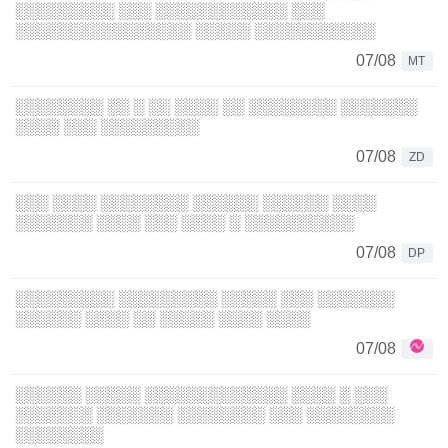
░░░░░░░░░ ░░░ ░░░░░░░░░░░░ ░░░
░░░░░░░░░░░░░░░░ ░░░░░ ░░░░░░░░░░░
07/08
MT
░░░░░░░░ ░░ ░ ░░ ░░░░ ░░ ░░░░░░░░ ░░░░░░░
░░░░ ░░░ ░░░░░░░░░
07/08
ZD
░░░ ░░░░ ░░░░░░░░ ░░░░░░ ░░░░░░ ░░░░
░░░░░░░ ░░░░ ░░░ ░░░░ ░ ░░░░░░░░░░
07/08
DP
░░░░░░░░░ ░░░░░░░░░ ░░░░░ ░░░ ░░░░░░░
░░░░░░ ░░░░ ░░ ░░░░░ ░░░░ ░░░░
07/08
░░░░░░ ░░░░░ ░░░░░░░░░░░░░ ░░░░ ░ ░░░
░░░░░░░ ░░░░░░░ ░░░░░░░░ ░░░ ░░░░░░░░
░░░░░░░░