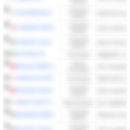
waarden
Industriële
FURUKAWA ELECTRIC CO., LTD.
waarden
Industriële
TOROMONT INDUSTRIES LTD.
waarden
Industriële
COMFORT SYSTEMS USA, INC.
Bouw & Techniek 
waarden
MYCRONIC AB
Technologie
Cyclisch
WEICHAI POWER CO., LTD.
consumptie
HIROSE ELECTRIC CO.,LTD.
Technologie
Elektronische rep
Industriële
SINOTRUK (HONG KONG) LIMITED
Zware vrachtwag
waarden
YAMATO KOGYO CO., LTD.
Basismaterialen
Ijzer, staalfabriek
Industriële
ADVANCED ENERGY INDUSTRIES, INC.
waarden
Industriële
KEYSIGHT TECHNOLOGIES, INC.
Test- en meetapp