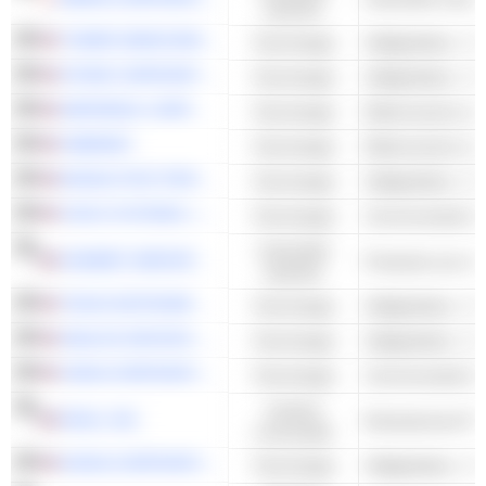
waarden
TOWER SEMICONDUCTOR LTD.
Technologie
Halfgeleiders - A
SITIME CORPORATION
Technologie
Halfgeleiders - A
AMPHENOL CORPORATION
Technologie
Elektronische rep
FABRINET
Technologie
Elektronische rep
MONOLITHIC POWER SYSTEMS, INC.
Technologie
Halfgeleiders - A
CISCO SYSTEMS, INC.
Technologie
Industriële
HOWMET AEROSPACE INC.
Productie van vli
waarden
TEXAS INSTRUMENTS INCORPORATED
Technologie
Halfgeleiders - A
ANALOG DEVICES, INC.
Technologie
Halfgeleiders - A
CIENA CORPORATION
Technologie
Cyclisch
ROKU, INC.
consumptie
NVIDIA CORPORATION
Technologie
Halfgeleiders - A