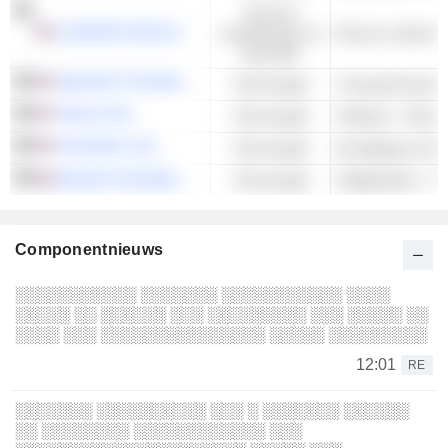
Services
LAUREATE EDUCATION, INC.
académiques et
Diverse onderwijs
éducatifs
SEAGATE TECHNOLOGY HOLDINGS PLC
Technologie
Computerhardwar
TWILIO INC.
Technologie
Software - Ander
FORTINET, INC.
Technologie
beveiligings soft
MACOM TECHNOLOGY SOLUTIONS HOLDINGS, INC.
Technologie
Halfgeleiders - A
Componentnieuws
░░░░░░░░░░░ ░░░░░░░ ░░░░░░░░░░░ ░░░░
░░░░░ ░░ ░░░░░░ ░░░ ░░░░░░░░░ ░░░ ░░░░░ ░░
░░░░ ░░░ ░░░░░░░░░░░░░░░ ░░░░░ ░░░░░░░░░
12:01
RE
░░░░░░░ ░░░░░░░░░░ ░░░ ░ ░░░░░░░ ░░░░░░
░░ ░░░░░░░░ ░░░░░░░░░░░░ ░░░