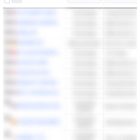
TD SYNNEX CORPORATION
Technologie
Computerhardwar
SANMINA CORPORATION
Technologie
Elektronische rep
JABIL INC.
Technologie
Elektronische rep
AURUBIS AG
Basismaterialen
Non-ferro metale
TCL ELECTRONICS HOLDINGS LIMITED
Technologie
TV & Video
PLEXUS CORP.
Technologie
CELESTICA INC.
Technologie
Elektronische rep
HEWLETT PACKARD ENTERPRISE COMPANY
Technologie
Computerhardwar
DELL TECHNOLOGIES INC.
Technologie
Computerhardwar
Industriële
EMCOR GROUP, INC.
Bouw & Techniek 
waarden
Industriële
LOGISTA HOLDINGS
waarden
Industriële
HORIBA, LTD.
Test- en meetapp