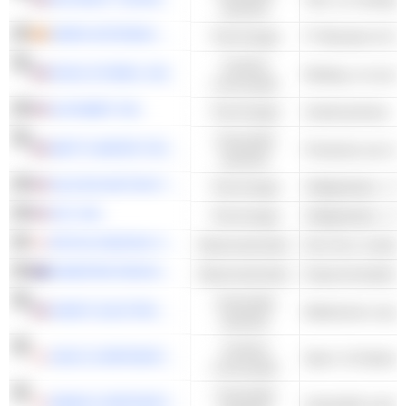
waarden
INDRA SISTEMAS, S.A.
Technologie
IT Diensten & Con
Cyclisch
ROSS STORES, INC.
consumptie
ALPHABET INC.
Technologie
Zoekmachines
Industriële
WATTS WATER TECHNOLOGIES, INC.
Productie van ind
waarden
SILICON MOTION TECHNOLOGY CORPORATION
Technologie
Halfgeleiders - A
AXT, INC.
Technologie
Halfgeleiders - A
MITSUI KINZOKU COMPANY, LIMITED
Basismaterialen
Non-ferro metale
SANDFIRE RESOURCES LIMITED
Basismaterialen
Koperertsmijnbo
Industriële
NVENT ELECTRIC PLC
waarden
Cyclisch
ASICS CORPORATION
Sport- & Outdoo
consumptie
Industriële
EBARA CORPORATION