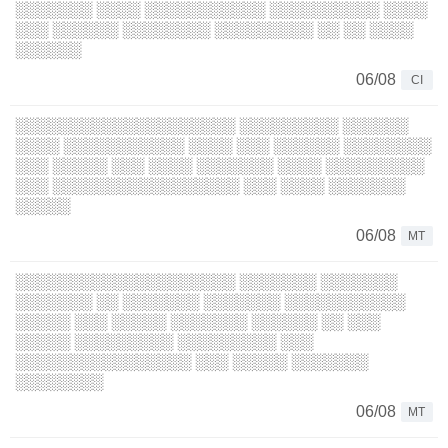
░░░░░░░ ░░░░ ░░░░░░░░░░░ ░░░░░░░░░░ ░░░░
░░░ ░░░░░░ ░░░░░░░░ ░░░░░░░░░ ░░ ░░ ░░░░
░░░░░░
06/08
CI
░░░░░░░░░░░░░░░░░░░░ ░░░░░░░░░ ░░░░░░
░░░░ ░░░░░░░░░░░ ░░░░ ░░░ ░░░░░░ ░░░░░░░░
░░░ ░░░░░ ░░░ ░░░░ ░░░░░░░ ░░░░ ░░░░░░░░░
░░░ ░░░░░░░░░░░░░░░░░ ░░░ ░░░░ ░░░░░░░
░░░░░
06/08
MT
░░░░░░░░░░░░░░░░░░░░ ░░░░░░░ ░░░░░░░
░░░░░░░ ░░ ░░░░░░░ ░░░░░░░ ░░░░░░░░░░░
░░░░░ ░░░ ░░░░░ ░░░░░░░ ░░░░░░ ░░ ░░░
░░░░░ ░░░░░░░░░ ░░░░░░░░░ ░░░
░░░░░░░░░░░░░░░░ ░░░ ░░░░░ ░░░░░░░
░░░░░░░░
06/08
MT