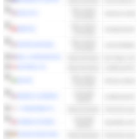
Basismaterialen
Houtcontainer & 
Niet-cyclisch
DOLE PLC
Visserij en landb
consumptie
Niet-cyclisch
EMMI AG
Zuivelproducten
consumptie
Niet-cyclisch
UNITED NATURAL FOODS, INC.
consumptie
BALL CORPORATION
Basismaterialen
NUTRIEN LTD.
Basismaterialen
Landbouwchemica
Niet-cyclisch
AAK AB
consumptie
Industriële
DEERE & COMPANY
Landbouwmachin
waarden
T. HASEGAWA CO., LTD.
Basismaterialen
Chemische special
Industriële
TOMRA SYSTEMS ASA
Industriële machi
waarden
EVONIK INDUSTRIES AG
Basismaterialen
Chemische special