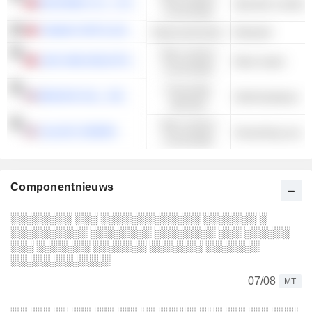
MICROBIO CO., LTD.
consumptie
TAIWAN FERTILIZER CO., LTD.
Basismaterialen
Meststof
Niet-cyclisch
LIEN HWA INDUSTRIAL HOLDINGS CORPORATION
Meel malen
consumptie
Financiële
BENSON HILL, INC.
Shell-bedrijven
diensten
Niet-cyclisch
CALAVO GRWRS
Verwerking van gr
consumptie
Componentnieuws
░░░░░░░░ ░░░ ░░░░░░░░░░░░░ ░░░░░░░ ░
░░░░░░░░░░ ░░░░░░░░ ░░░░░░░░ ░░░ ░░░░░░
░░░ ░░░░░░░ ░░░░░░░ ░░░░░░░ ░░░░░░░
░░░░░░░░░░░░░
07/08
MT