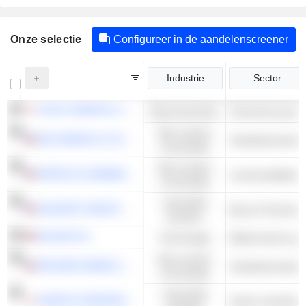
Onze selectie
Configureer in de aandelenscreener
Industrie
Sector
FUSO CHEMICAL CO.,LTD.
Basismaterialen
Chemische gronds
Niet-cyclisch
MCCORMICK & COMPANY, INCORPORATED
Voedselverwerkin
consumptie
Niet-cyclisch
SPROUTS FARMERS MARKET, INC.
consumptie
Industriële
VALMONT INDUSTRIES, INC.
Bouw & Techniek 
waarden
HALMA PLC
Technologie
Niet-cyclisch
ARCHER-DANIELS-MIDLAND COMPANY
Voedselverwerkin
consumptie
Industriële
KUBOTA CORPORATION