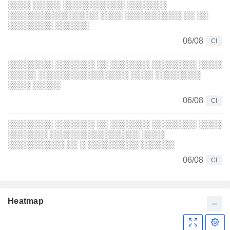
░░░░ ░░░░░ ░░░░░░░░░░░ ░░░░░░░
░░░░░░░░░░░░░░░░ ░░░░ ░░░░░░░░░░ ░░ ░░
░░░░░░░░ ░░░░░░
06/08
CI
░░░░░░░░ ░░░░░░░ ░░ ░░░░░░░ ░░░░░░░░ ░░░░
░░░░░ ░░░░░░░░░░░░░░░░ ░░░░ ░░░░░░░░
░░░░ ░░░░░
06/08
CI
░░░░░░░░ ░░░░░░░ ░░ ░░░░░░░ ░░░░░░░░ ░░░░
░░░░░░░ ░░░░░░░░░░░░░░░░ ░░░░
░░░░░░░░░░ ░░ ░ ░░░░░░░░░ ░░░░░░
06/08
CI
Heatmap