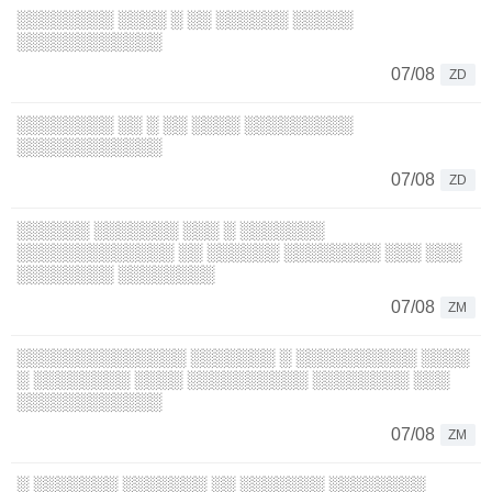
░░░░░░░░ ░░░░ ░ ░░ ░░░░░░ ░░░░░
░░░░░░░░░░░░
07/08
ZD
░░░░░░░░ ░░ ░ ░░ ░░░░ ░░░░░░░░░
░░░░░░░░░░░░
07/08
ZD
░░░░░░ ░░░░░░░ ░░░ ░ ░░░░░░░
░░░░░░░░░░░░░ ░░ ░░░░░░ ░░░░░░░░ ░░░ ░░░
░░░░░░░░ ░░░░░░░░
07/08
ZM
░░░░░░░░░░░░░░ ░░░░░░░ ░ ░░░░░░░░░░ ░░░░
░ ░░░░░░░░ ░░░░ ░░░░░░░░░░ ░░░░░░░░ ░░░
░░░░░░░░░░░░
07/08
ZM
░ ░░░░░░░ ░░░░░░░ ░░ ░░░░░░░ ░░░░░░░░