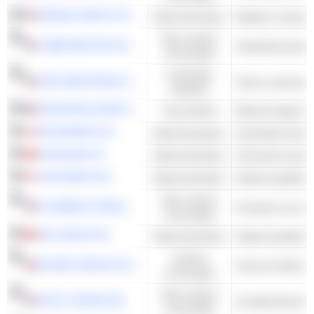
ARDAGH METAL PACKAGING S.A.
Basismaterialen
Metalen Containe
Niet-cyclisch
LAMB WESTON HOLDINGS, INC.
Voedselverwerkin
consumptie
Industriële
CNH INDUSTRIAL N.V.
waarden
EUROFINS SCIENTIFIC SE
Gezondheid
NOVONESIS A/S
Basismaterialen
Industriële biote
GIVAUDAN SA
Basismaterialen
Chemische special
CASCADES INC.
Basismaterialen
Papierverpakking
Niet-cyclisch
FLOWERS FOODS, INC.
consumptie
SIG GROUP AG
Basismaterialen
Papierverpakking
Cyclisch
OCADO GROUP PLC
consumptie
Niet-cyclisch
OATLY GROUP AB
Zuivelproducten
consumptie