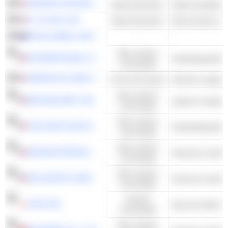
GRAPHIC PACKAGING HOLDING COMPANY
Basismaterialen
Papierverpakking
O-I GLASS, INC.
Basismaterialen
Glascontainers &
DYNO NOBEL LIMITED
-
-
Niet-cyclisch
INTERNATIONAL FLAVORS & FRAGRANCES INC.
Voedselingrediën
consumptie
AMERICOLD REALTY TRUST, INC.
Onroerend goed
industrie vastgoe
Niet-cyclisch
BEYOND MEAT, INC.
consumptie
Niet-cyclisch
THE HAIN CELESTIAL GROUP, INC.
Voedselingrediën
consumptie
Niet-cyclisch
MISSION PRODUCE, INC.
Visserij & Landb
consumptie
Niet-cyclisch
DEL MONTE CORPORATION
Visserij en landb
consumptie
Cyclisch
OISIX INC.
consumptie
Niet-cyclisch