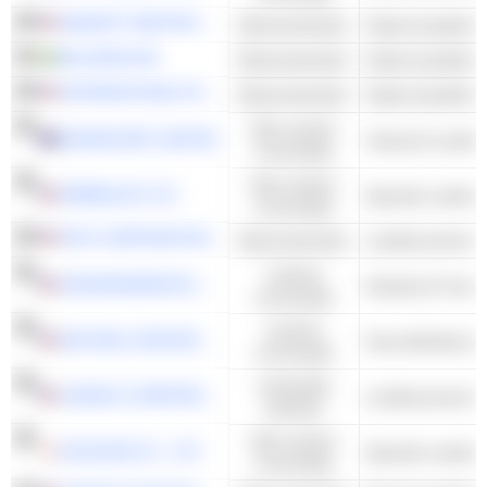
SMURFIT WESTROCK PLC
Basismaterialen
Papierverpakking
BILLERUD AB
Basismaterialen
Papierverpakking
INTERNATIONAL PAPER COMPANY
Basismaterialen
Papierverpakking
Niet-cyclisch
GRAINCORP LIMITED
Visserij & Landb
consumptie
Niet-cyclisch
HERBALIFE LTD.
consumptie
FMC CORPORATION
Basismaterialen
Landbouwchemica
Cyclisch
GROWGENERATION CORP.
Kwekerij & Tuince
consumptie
Cyclisch
NATURAL GROCERS BY VITAMIN COTTAGE, INC.
Gezondheidsvoed
consumptie
Industriële
LINDSAY CORPORATION
Landbouwmachin
waarden
Niet-cyclisch
EUGLENA CO., LTD.
consumptie