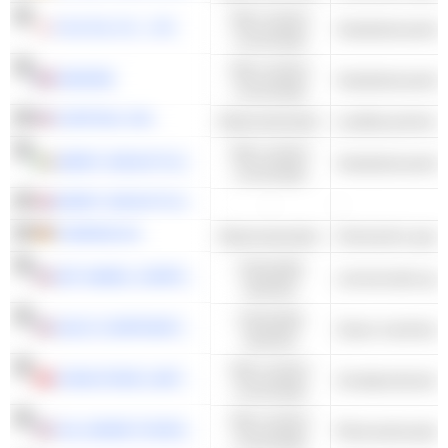
Niet-cyclisch
FUJI OIL CO., LTD.
Voedselverwerkin
consumptie
Niet-cyclisch
DANONE
Voedselverwerkin
consumptie
CORTEVA, INC.
Basismaterialen
Landbouwchemica
Niet-cyclisch
KERRY GROUP PLC
Voedselverwerkin
consumptie
KERRY GROUP PLC
-
-
SYMRISE AG
Basismaterialen
Chemische special
Industriële
JBT MAREL CORPORATION
commerciele app
waarden
Industriële
AGCO CORPORATION
waarden
Niet-cyclisch
CHINA FEIHE LIMITED
Zuivelproducten
consumptie
Niet-cyclisch
CAL-MAINE FOODS, INC.
Pluimveehouderij
consumptie