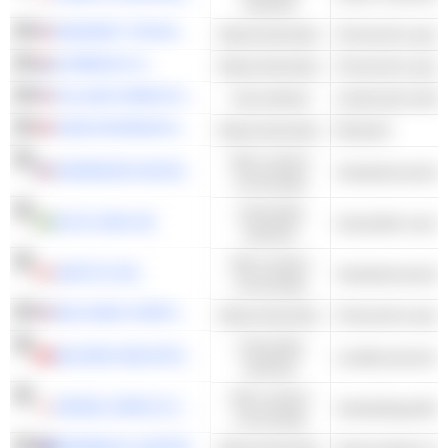
waarden
SENSIENT TECHNOLOGIES CORPORATION
Basismaterialen
Chemische special
CORBION N.V.
Basismaterialen
Chemische special
VILLAGE FARMS INTERNATIONAL, INC.
Gezondheid
medicinale landb
YARA INTERNATIONAL ASA
Basismaterialen
Meststof
Niet-cyclisch
INGREDION INCORPORATED
Voedselverwerkin
consumptie
Industriële
ALFA LAVAL AB
waarden
Niet-cyclisch
SAPUTO INC.
Voedselverwerkin
consumptie
BALCHEM CORPORATION
Basismaterialen
Chemische special
Industriële
BUCHER INDUSTRIES AG
Landbouwmachin
waarden
Niet-cyclisch
ARIAKE JAPAN CO., LTD.
Voedselingrediën
consumptie
BRAMBLES LIMITED