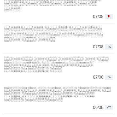
░░░░░ ░░ ░░░░ ░░░░░░░░ ░░░░░ ░░░ ░░░
░░░░░░
07/08
░░░░░░░░░░░░░░ ░░░░░░░░ ░░░░░░ ░░░░░
░░░░ ░░░░░░ ░░░░░░░░░░░ ░░░░░░░░░ ░░░
░░░░░░ ░░░░░ ░░░░░░
07/08
FW
░░░░░░░░░░ ░░░░░░░░ ░░░░░░░░░ ░░░░ ░░░░
░░░░░ ░░░░ ░░░ ░░░ ░░░░░░ ░░░░░░░░
░░░░░░░░ ░░░░░░ ░ ░░░░
07/08
FW
░░░░░░░░ ░░░ ░░░ ░░░░░ ░░░░░ ░░░░░░░░ ░░░
░░░░░░ ░░░ ░░░░░░░ ░░░░░░░ ░░░░░░░
░░░░░░░ ░░░░░░░░░░░░░
06/08
MT