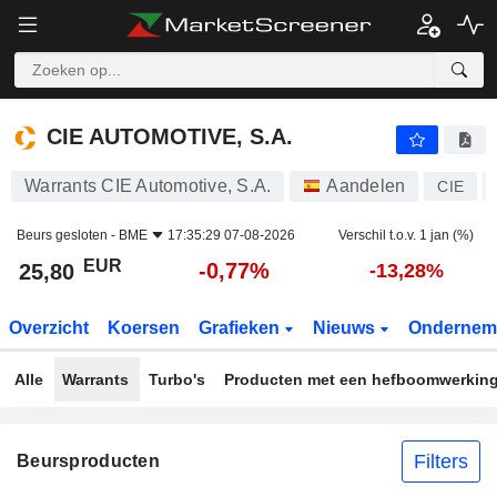
CIE AUTOMOTIVE, S.A.
25,80
€
-0,77%
CIE AUTOMOTIVE, S.A.
Warrants CIE Automotive, S.A.
Aandelen
CIE
Beurs gesloten -
BME
17:35:29 07-08-2026
Verschil t.o.v. 1 jan (%)
EUR
-0,77%
25,80
-13,28%
Overzicht
Koersen
Grafieken
Nieuws
Ondernem
Alle
Warrants
Turbo's
Producten met een hefboomwerkin
Filters
Beursproducten