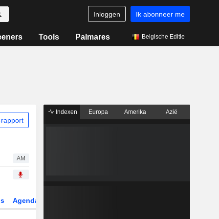
Inloggen
Ik abonneer me
eeners
Tools
Palmares
Belgische Editie
Indexen
Europa
Amerika
Azië
rapport
AM
gs
Agenda
Sector
Derivaten
ETF's