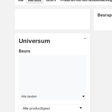
Alle
Warrants
Turbo's
Producten met een hefboomwerking
Beursp
Universum
Beurs
Alle landen
Alle producttypes