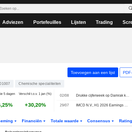
Adviezen
Portefeuilles
Lijsten
Trading
Scr
Toevoegen aan een lijst
PDF-
01007
Chemische specialiteiten
tie 5 dagen
Verschil t.o.v. 1 jan (%)
02/08
Drukke cijferweek op Damrak kent winnaars en verliezers
6,25%
+30,20%
29/07
IMCD N.V., H1 2026 Earnings Call, Jul 29, 2026
neming
Financiën
Totale waarde
Consensus
Ratin