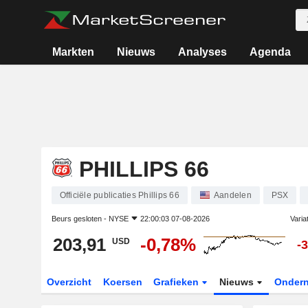
Markten
Nieuws
Analyses
Agenda
PHILLIPS 66
Officiële publicaties Phillips 66
Aandelen
PSX
Beurs gesloten -
NYSE
22:00:03 07-08-2026
Varia
203,91
-0,78%
USD
-
Overzicht
Koersen
Grafieken
Nieuws
Onder