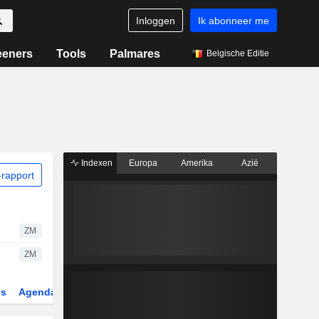
Inloggen
Ik abonneer me
eeners
Tools
Palmares
Belgische Editie
Indexen
Europa
Amerika
Azië
rapport
ZM
ZM
gs
Agenda
Sector
Derivaten
ETF's