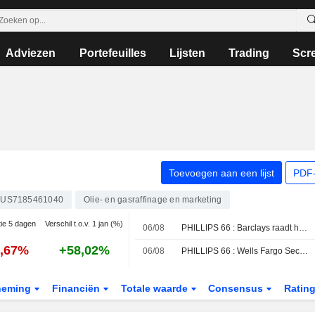
Adviezen
Portefeuilles
Lijsten
Trading
Scr
Toevoegen aan een lijst
PDF-
US7185461040
Olie- en gasraffinage en marketing
tie 5 dagen
Verschil t.o.v. 1 jan (%)
06/08
PHILLIPS 66 : Barclays raadt het aandeel af
3,67%
+58,02%
06/08
PHILLIPS 66 : Wells Fargo Securities raadt het aandeel af
neming
Financiën
Totale waarde
Consensus
Ratin