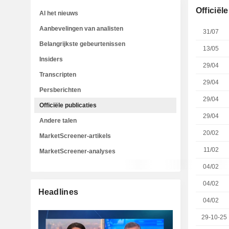
Officiël
Al het nieuws
Aanbevelingen van analisten
31/07
Belangrijkste gebeurtenissen
13/05
Insiders
29/04
Transcripten
29/04
Persberichten
29/04
Officiële publicaties
29/04
Andere talen
20/02
MarketScreener-artikels
11/02
MarketScreener-analyses
04/02
04/02
Headlines
04/02
29-10-25