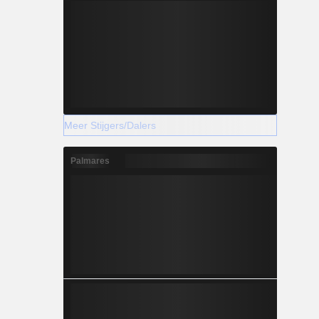
Meer Stijgers/Dalers
Palmares