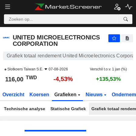
UNITED MICROELECTRONICS CORPORATION
116,00
NT$
-4,53%
UNITED MICROELECTRONICS
CORPORATION
Grafiek totaal rendement United Microelectronics Corporat
Slotkoers
Taiwan S.E.
07-08-2026
Verschil t.o.v. 1 jan (%)
TWD
-4,53%
116,00
+135,53%
Overzicht
Koersen
Grafieken
Nieuws
Ondernem
Technische analyse
Statische Grafiek
Grafiek totaal rende