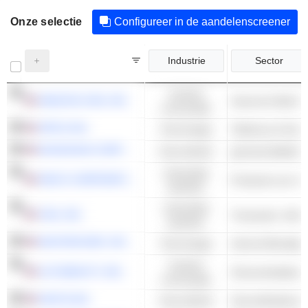
Onze selectie
Configureer in de aandelenscreener
Industrie
Sector
Cyclisch
AMAZON.COM, INC.
consumptie
APPLE INC.
Technologie
Telefoons & Smar
MCKESSON CORPORATION
Gezondheid
geneesmiddelen 
Industriële
HEICO CORPORATION
Productie van vli
waarden
Industriële
VISA, INC.
Transactie- & Bet
waarden
MASTERCARD, INC.
Technologie
Cyclisch
ULTA BEAUTY, INC.
Schoonheidsbevo
consumptie
DAVITA INC.
Gezondheid