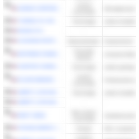
Cyclisch
LENNAR CORPORATION
consumptie
T-MOBILE US, INC.
Technologie
DIAGEO PLC
-
-
LOUISIANA-PACIFIC CORPORATION
Basismaterialen
Houtproducten
Financiële
JEFFERIES FINANCIAL GROUP INC.
diensten
CHARTER COMMUNICATIONS, INC.
Technologie
Cyclisch
ATLANTA BRAVES HOLDINGS, INC.
Professionele spo
consumptie
LIBERTY LATIN AMERICA LTD.
Technologie
LIBERTY LATIN AMERICA LTD.
-
-
Niet-cyclisch
KRAFT HEINZ
Voedselverwerkin
consumptie
VITESSE ENERGY, INC.
Energie
Cyclisch