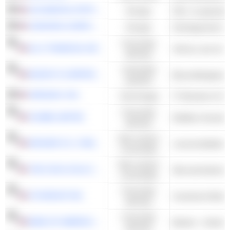
OCCIDENTAL PETROLEUM CORPORATION
Energie
CHEVRON CORPORATION
Energie
Geïntegreerde ol
Financiële
ALLY FINANCIAL INC.
Verhuur aan de 
diensten
Industriële
MOODY'S CORPORATION
Beoordelingsbur
waarden
VERISIGN. INC.
Technologie
IT Diensten & Con
Financiële
CHUBB LIMITED
diensten
Niet-cyclisch
KROGER CO. (THE)
consumptie
Niet-cyclisch
THE COCA-COLA COMPANY
Niet-alcoholische
consumptie
Financiële
CITIGROUP INC.
diensten
Financiële
BANK OF AMERICA CORPORATION
Banken - Andere
diensten