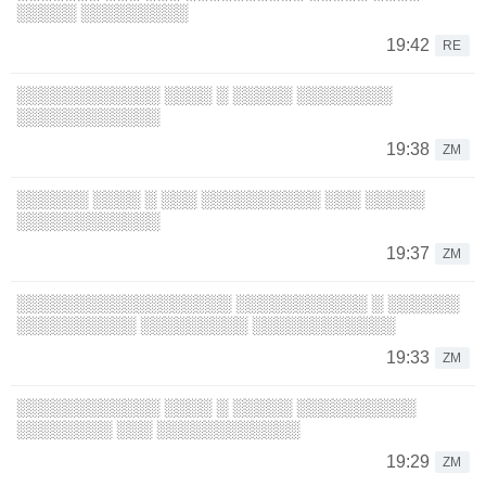
░░░░░ ░░░░░░░░░
19:42
RE
░░░░░░░░░░░░ ░░░░ ░ ░░░░░ ░░░░░░░░
░░░░░░░░░░░░
19:38
ZM
░░░░░░ ░░░░ ░ ░░░ ░░░░░░░░░░ ░░░ ░░░░░
░░░░░░░░░░░░
19:37
ZM
░░░░░░░░░░░░░░░░░░ ░░░░░░░░░░░ ░ ░░░░░░
░░░░░░░░░░ ░░░░░░░░░ ░░░░░░░░░░░░
19:33
ZM
░░░░░░░░░░░░ ░░░░ ░ ░░░░░ ░░░░░░░░░░
░░░░░░░░ ░░░ ░░░░░░░░░░░░
19:29
ZM