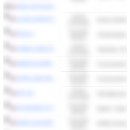
SIRIUS XM HOLDINGS INC.
-
-
Cyclisch
FLOOR & DECOR HOLDINGS, INC.
Bouwer Handelar
consumptie
Financiële
AON PLC
Verzekeringsmak
diensten
Cyclisch
FORMULA ONE GROUP
Uitzending - Ande
consumptie
Financiële
AMERICAN EXPRESS COMPANY
Consumentenkred
diensten
Financiële
CAPITAL ONE FINANCIAL CORPORATION
Consumentenkred
diensten
Cyclisch
NVR, INC.
consumptie
Financiële
NU HOLDINGS LTD.
Banken - Andere
diensten
Financiële
MARSH & MCLENNAN COMPANIES
diensten