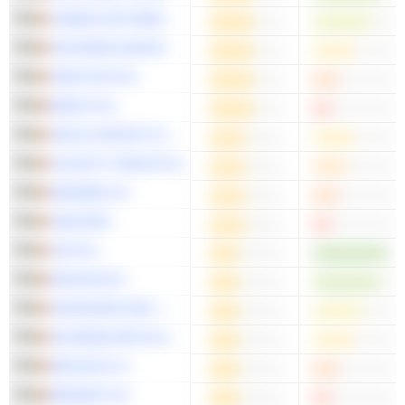
HYBRID SOFTWARE GROUP PLC
D'IETEREN GROUP
CMB.TECH NV
BARCO NV
AZELIS GROUP N.V.
COLRUYT GROUP NV
IMMOBEL NV
UMICORE
VGP NV
MONTEA NV
SHURGARD SELF-STORAGE LTD.
ION BEAM APPLICATIONS, SA
MELEXIS N.V.
BEKAERT NV