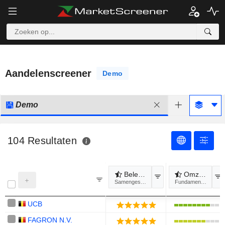
Aandelenscreener
Demo
Demo
104
Resultaten
Beleggings
Omzetgroei
Samengesteld
Fundamenten
UCB
FAGRON N.V.