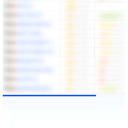
TINC N.V.
-
RECTICEL NV
WAREHOUSES DE PAUW SA
BPOST SA/NV
CARE PROPERTY INVEST
XIOR STUDENT HOUSING NV
PROXIMUS SA
ORANGE BELGIUM S.A.
SOLVAY SA
GROUPE BRUXELLES LAMBERT SA