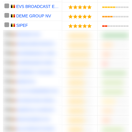
EVS BROADCAST EQUIPMENT SA
DEME GROUP NV
SIPEF
ARGENX SE
ANHEUSER-BUSCH INBEV SA/NV
ACKERMANS & VAN HAAREN NV
COMPAGNIE D'ENTREPRISES CFE SA
CENERGY HOLDINGS S.A.
AEDIFICA
LOTUS BAKERIES NV
ECONOCOM GROUP SE
KINEPOLIS GROUP NV
DECEUNINCK NV
ELIA GROUP NV/SA