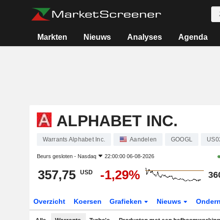
Markten
Nieuws
Analyses
Agenda
ALPHABET INC.
Warrants Alphabet Inc.
Aandelen
GOOGL
US0
Beurs gesloten -
Nasdaq
22:00:00 06-08-2026
357,75
-1,29%
USD
36
Overzicht
Koersen
Grafieken
Nieuws
Onder