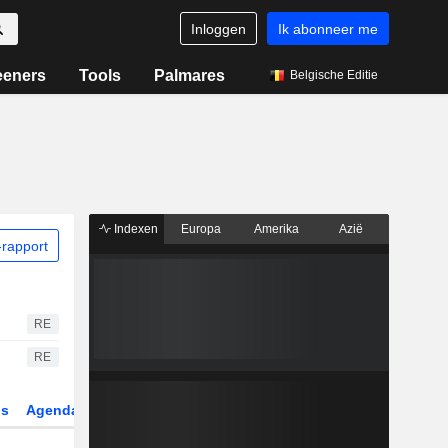
Inloggen
Ik abonneer me
eeners
Tools
Palmares
Belgische Editie
Indexen
Europa
Amerika
Azië
rapport
RE
RE
gs
Agenda
Sector
Derivaten
ETF's