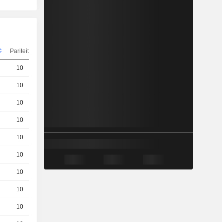
Pariteit
Koers
10
18,43
EUR
10
16,74
EUR
10
12,53
EUR
10
14,19
EUR
10
15,89
EUR
10
10,92
EUR
10
15,05
EUR
10
10,11
EUR
10
17,59
EUR