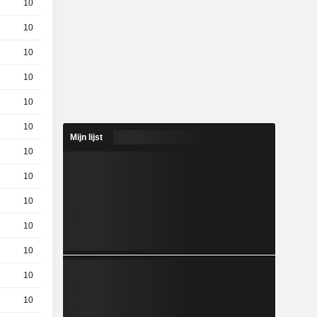
10
9,310
EUR
10
6.4 / 6.44
10
7,810
EUR
10
5.09 / 5.13
10
15,80
EUR
10
14,11
EUR
Mijn lijst
10
16,96
EUR
10
9.11 / 9.15
10
16,22
EUR
10
8.1 / 8.12
10
12,74
EUR
10
9,160
EUR
10
15,50
EUR