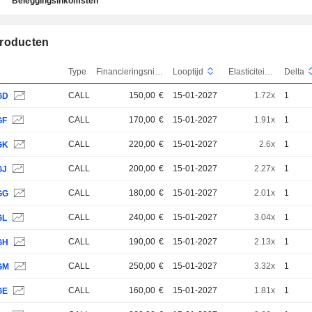
Beleggingsinkomsten
roducten
Type
Financieringsniveau
Looptijd
Elasticiteit
Delta
CALL
150,00
€
15-01-2027
1.72x
1
GD
CALL
170,00
€
15-01-2027
1.91x
1
GF
CALL
220,00
€
15-01-2027
2.6x
1
GK
CALL
200,00
€
15-01-2027
2.27x
1
GJ
CALL
180,00
€
15-01-2027
2.01x
1
GG
CALL
240,00
€
15-01-2027
3.04x
1
GL
CALL
190,00
€
15-01-2027
2.13x
1
GH
CALL
250,00
€
15-01-2027
3.32x
1
GM
CALL
160,00
€
15-01-2027
1.81x
1
GE