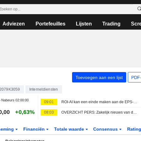
Adviezen
Portefeuilles
Lijsten
Trading
Scr
Toevoegen aan een lijst
PDF-
2079K3059
Internetdiensten
Nabeurs
02:00:00
09:01
ROI-AI kan een einde maken aan de EPS-obsessie van Wall Street: Marty Fridson
0,00
+0,63%
08:03
OVERZICHT PERS: Zakelijk nieuws van de New York Times - 7 augustus
neming
Financiën
Totale waarde
Consensus
Ratin