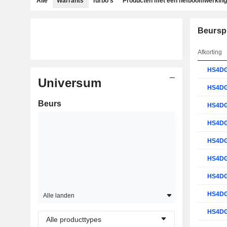
Alle
Warrants
Turbo's
Producten met een hefboomwerking
Beursp
Afkorting
HS4D
Universum
HS4D
Beurs
HS4D
HS4D
HS4D
HS4D
HS4D
HS4D
Alle landen
HS4D
Alle producttypes