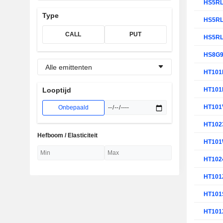
HS5R
Type
HS5R
CALL
PUT
HS5R
HS8G
Alle emittenten
HT101
HT10
Looptijd
HT101
Onbepaald
HT102
Hefboom / Elasticiteit
HT10
HT102
HT101
HT101
HT101