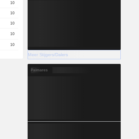
10
12,53
EUR
10
13,85
EUR
10
15,57
EUR
10
10,85
EUR
10
14,52
EUR
Meer Stijgers/Dalers
Palmares