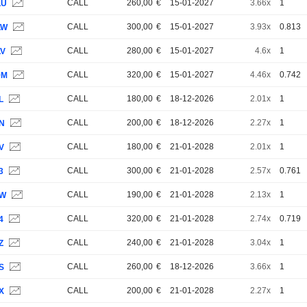
CALL
260,00
€
15-01-2027
3.66x
1
LU
CALL
300,00
€
15-01-2027
3.93x
0.813
LW
CALL
280,00
€
15-01-2027
4.6x
1
LV
CALL
320,00
€
15-01-2027
4.46x
0.742
9M
CALL
180,00
€
18-12-2026
2.01x
1
L
CALL
200,00
€
18-12-2026
2.27x
1
1N
CALL
180,00
€
21-01-2028
2.01x
1
V
CALL
300,00
€
21-01-2028
2.57x
0.761
3
CALL
190,00
€
21-01-2028
2.13x
1
1W
CALL
320,00
€
21-01-2028
2.74x
0.719
4
CALL
240,00
€
21-01-2028
3.04x
1
Z
CALL
260,00
€
18-12-2026
3.66x
1
S
CALL
200,00
€
21-01-2028
2.27x
1
X