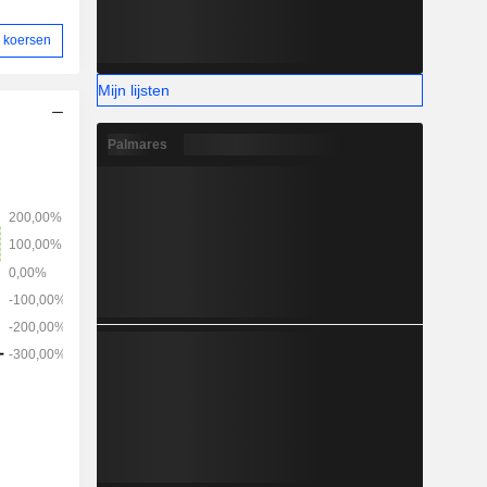
 koersen
Mijn lijsten
Palmares