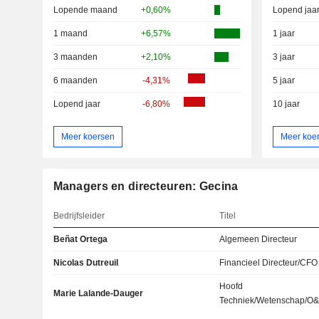
Lopende maand
+0,60%
Lopend jaa
1 maand
+6,57%
1 jaar
3 maanden
+2,10%
3 jaar
6 maanden
-4,31%
5 jaar
Lopend jaar
-6,80%
10 jaar
Meer koersen
Meer koe
Managers en directeuren: Gecina
Bedrijfsleider
Titel
Beñat Ortega
Algemeen Directeur
Nicolas Dutreuil
Financieel Directeur/CFO
Hoofd
Marie Lalande-Dauger
Techniek/Wetenschap/O