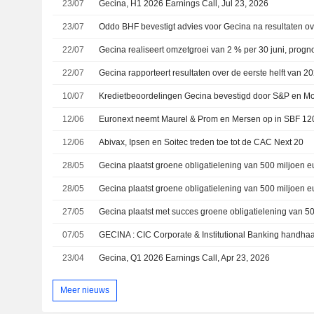
23/07
Gecina, H1 2026 Earnings Call, Jul 23, 2026
23/07
Oddo BHF bevestigt advies voor Gecina na resultaten ove
22/07
Gecina realiseert omzetgroei van 2 % per 30 juni, prog
22/07
Gecina rapporteert resultaten over de eerste helft van 2
10/07
Kredietbeoordelingen Gecina bevestigd door S&P en M
12/06
12/06
Abivax, Ipsen en Soitec treden toe tot de CAC Next 20
28/05
Gecina plaatst groene obligatielening van 500 miljoen e
28/05
Gecina plaatst groene obligatielening van 500 miljoen e
27/05
07/05
GECINA : CIC Corporate & Institutional Banking handha
23/04
Gecina, Q1 2026 Earnings Call, Apr 23, 2026
Meer nieuws