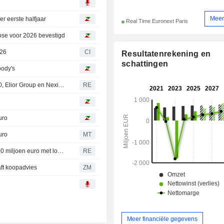
Meer
r eerste halfjaar
Real Time Euronext Paris
nose voor 2026 bevestigd
026
CI
Resultatenrekening en
schattingen
oody's
Euronext neemt Maurel & Prom en Mersen op in SBF 120, Elior Group en Nexity verlaten de index
RE
uro
uro
MT
Gecina plaatst met succes groene obligatielening van 500 miljoen euro met looptijd van 5 jaar
RE
aft koopadvies
ZM
Meer financiële gegevens