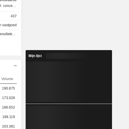
t concern,
ntoren en
437
 en andere
n vastgoed
en - Q3 2026
Mijn lijst
Volume
190.875
173.028
186.652
188.119
163.381