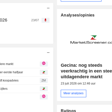
Analyses/opinies
2026
23/07
dere markt
Gecina: nog steeds
veerkrachtig in een ste
r eerste halfjaar
uitdagendere markt
aft koopadvies
ZM
23 juli 2026 om 12:46 uur
ijfers
Meer analyses
Ratings