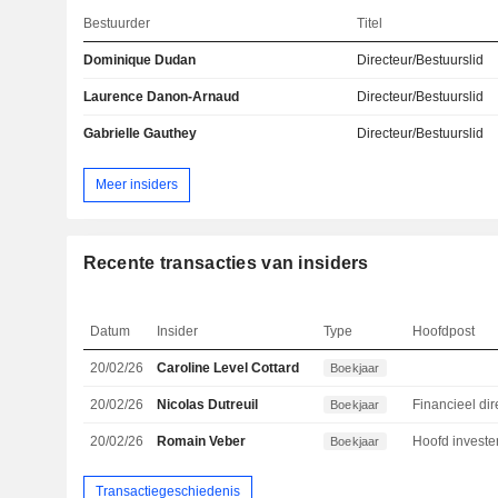
Bestuurder
Titel
Dominique Dudan
Directeur/Bestuurslid
Laurence Danon-Arnaud
Directeur/Bestuurslid
Gabrielle Gauthey
Directeur/Bestuurslid
Meer insiders
Recente transacties van insiders
Datum
Insider
Type
Hoofdpost
20/02/26
Caroline Level Cottard
Boekjaar
20/02/26
Nicolas Dutreuil
Boekjaar
20/02/26
Romain Veber
Boekjaar
Transactiegeschiedenis