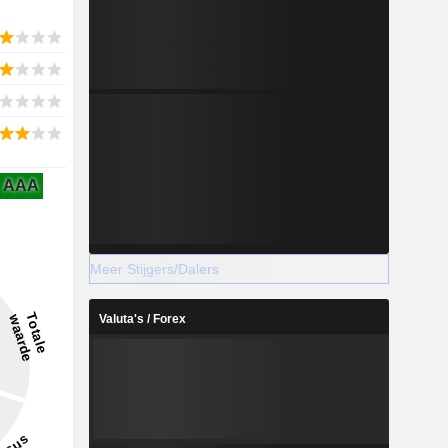
AAA
Meer Stijgers/Dalers
Valuta's / Forex