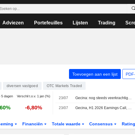
Adviezen
Portefeuilles
Lijsten
Trading
Scr
Toevoegen aan een lijst
PDF-
diversen vastgoed
OTC Markets Traded
e 5 dagen
Verschil t.o.v. 1 jan (%)
23/07
Gecina: nog steeds veerkrachtig in een steeds uitdagendere markt
,60%
-6,80%
23/07
Gecina, H1 2026 Earnings Call, Jul 23, 2026
neming
Financiën
Totale waarde
Consensus
Ratin