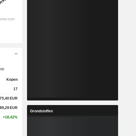
op
Kopen
17
75,40
EUR
89,29
EUR
Grondstoffen
+18,42%