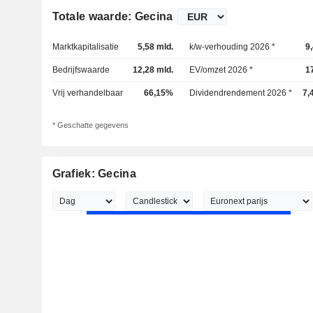
Totale waarde: Gecina
Marktkapitalisatie
5,58 mld.
k/w-verhouding 2026 *
9
Bedrijfswaarde
12,28 mld.
EV/omzet 2026 *
1
Vrij verhandelbaar
66,15%
Dividendrendement 2026 *
7,
* Geschatte gegevens
Grafiek: Gecina