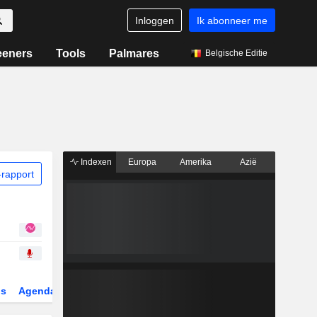
Inloggen
Ik abonneer me
eeners
Tools
Palmares
Belgische Editie
Indexen
Europa
Amerika
Azië
rapport
gs
Agenda
Sector
Derivaten
ETF's