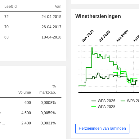
Leeftijd
Van
Winstherzieningen
72
24-04-2015
70
26-04-2017
63
18-04-2018
%
Volume
marktkap.
600
0,0008%
Financieel directeur
4.500
0,0059%
Hoofd investeringen
2.400
0,0031%
Herzieningen van ramingen