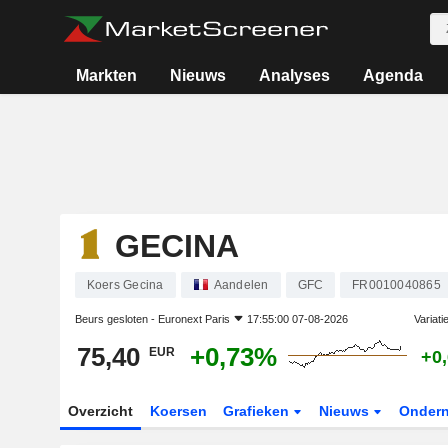
Markten
Nieuws
Analyses
Agenda
GECINA
Koers Gecina
Aandelen
GFC
FR0010040865
Beurs gesloten -
Euronext Paris
17:55:00 07-08-2026
Variati
75,40
+0,73%
EUR
+0
Overzicht
Koersen
Grafieken
Nieuws
Onder