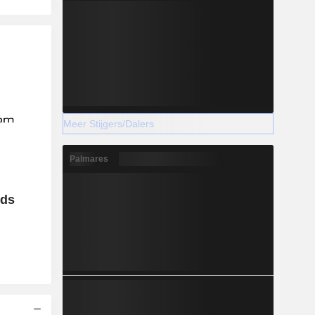
Meer Stijgers/Dalers
Palmares
eds