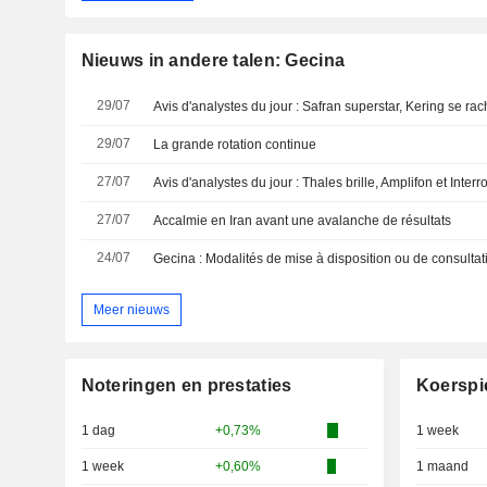
Nieuws in andere talen: Gecina
29/07
Avis d'analystes du jour : Safran superstar, Kering se rac
29/07
La grande rotation continue
27/07
Avis d'analystes du jour : Thales brille, Amplifon et Interr
27/07
Accalmie en Iran avant une avalanche de résultats
24/07
Meer nieuws
Noteringen en prestaties
Koerspi
1 dag
+0,73%
1 week
1 week
+0,60%
1 maand