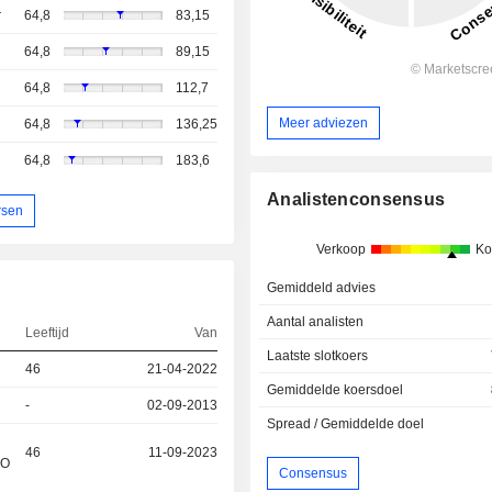
r
64,8
83,15
64,8
89,15
64,8
112,7
Meer adviezen
64,8
136,25
64,8
183,6
Analistenconsensus
rsen
Verkoop
Ko
Gemiddeld advies
Aantal analisten
Leeftijd
Van
Laatste slotkoers
46
21-04-2022
Gemiddelde koersdoel
-
02-09-2013
Spread / Gemiddelde doel
46
11-09-2023
&O
Consensus