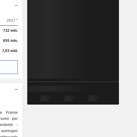
2027 *
732 mln.
655 mln.
7,03 mld.
e Franse
huren per
rdeeld: -