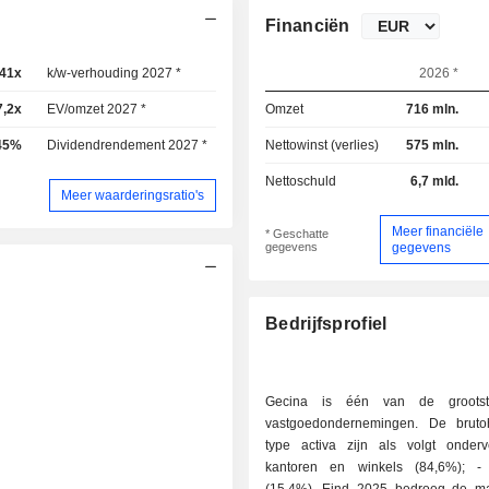
Financiën
,41x
k/w-verhouding 2027 *
9,66x
2026 *
7,2x
EV/omzet 2027 *
17,2x
Omzet
716 mln.
45%
Dividendrendement 2027 *
7,54%
Nettowinst (verlies)
575 mln.
Nettoschuld
6,7 mld.
Meer waarderingsratio's
Meer financiële
* Geschatte
gegevens
gegevens
Bedrijfsprofiel
Gecina is één van de grootst
vastgoedondernemingen. De bruto
type activa zijn als volgt onderve
kantoren en winkels (84,6%); - woningen