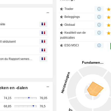
Trader
Beleggings
hète
Globaal
Kwaliteit van de
publicaties
oll séduisent
ESG MSCI
Gecina : Modalités de mise à disposition ou de consultation du Rapport semestriel 2026
eken en -dalen
74,15
76,05
68,85
76,5