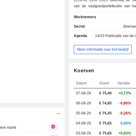
(15,4%). Eind 2025 bedroeg de marktwaarde
van de vastgoedportefeuille van he
17,6 MldEUR, verdeeld tussen ka
Werknemers
winkels (83,7%), woningen (16,1%)
(0,2%).
Sector
diverse
Agenda
14/10
Publicatie van de resultat
Meer informatie over het bedrijf
Koersen
Datum
Koers
Variatie
07-08-26
€ 75,40
+0,73%
06-08-26
€ 74,85
-0,80%
05-08-26
€ 75,45
-0,26%
04-08-26
€ 75,65
0,00%
dere markt
03-08-26
€ 75,65
+0,93%