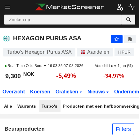
HEXAGON PURUS ASA
9,300
kr
-5,49%
HEXAGON PURUS ASA
Turbo's Hexagon Purus ASA
Aandelen
HPUR
Real Time
Oslo Bors
16:03:35 07-08-2026
Verschil t.o.v. 1 jan (%)
NOK
-5,49%
9,300
-34,97%
Overzicht
Koersen
Grafieken
Nieuws
Ondernem
Alle
Warrants
Turbo's
Producten met een hefboomwerkin
Filters
Beursproducten