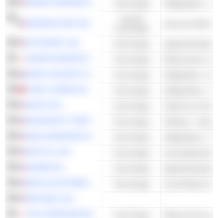
NVIDIA CORPORATION
Technologie
Halfgeleiders - A
Cyclisch
AMAZON.COM, INC.
consumptie
AUTODESK, INC.
Technologie
Applicatiesoftwar
MURATA MANUFACTURING CO., LTD.
Technologie
Elektronische rep
ASML HOLDING N.V.
Technologie
TSMC (TAIWAN SEMICONDUCTOR MANUFACTURING COMPANY)
Technologie
Halfgeleiders - A
APPLE INC.
Technologie
Telefoons & Smar
MICROSOFT CORPORATION
Technologie
Software - Ander
AMD (ADVANCED MICRO DEVICES)
Technologie
Halfgeleiders - A
NETFLIX, INC.
Technologie
Internetdiensten 
ADOBE INC.
Technologie
Applicatiesoftwar
META PLATFORMS, INC.
Technologie
Social Media & N
NETEASE, INC.
-
-
TDK CORPORATION
Technologie