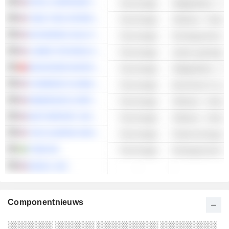
INTEL CORPORATION
Technologie
Halfgeleiders - A
TAKE-TWO INTERACTIVE SOFTWARE, INC.
Technologie
Software - Ander
SKYWORKS SOLUTIONS, INC.
Technologie
Geïntegreerde sc
LUMEN TECHNOLOGIES, INC.
Technologie
MAXSCEND MICROELECTRONICS COMPANY LIMITED
Technologie
Halfgeleiders - A
COINBASE GLOBAL, INC.
Technologie
blockchain & cryp
IMMERSION CORPORATION
Technologie
Software - Ander
MATTERPORT, INC.
Technologie
Software - Ander
THE GLIMPSE GROUP, INC.
Technologie
Ondernemingssof
TOBII AB
Technologie
Geintegreerde ha
EDGIO, INC.
-
-
Componentnieuws
░░░░░░░░ ░░░░░░░ ░░░░░░░░░░░ ░░░░░░░░░░