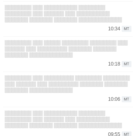
░░░░░░░░ ░░░ ░░░░░░░░░░ ░░░░░░░░
░░░░░░░░ ░░░ ░░░░░░ ░░░ ░░░░░░░░░░
░░░░░░░ ░░░░░░░ ░░░░░░░ ░░░░░░░░░░░░░
10:34
MT
░░░░░░░░ ░░░ ░░░░░ ░░░░░░░░ ░░░░░░░░ ░░░
░░░░░░ ░░░ ░░░░░░░░░ ░░░░░░░ ░░░░░░░
░░░░░░░ ░░░░░░░░░░░░░
10:18
MT
░░░░░░░░ ░░░ ░░░░░░░░░ ░░░░░░░░ ░░░░░░░░
░░░ ░░░░░░ ░░░ ░░░░░░░░░ ░░░░░░░ ░░░░░░░
░░░░░░░ ░░░░░░░░░░░░░
10:06
MT
░░░░░░░░ ░░░ ░░░░░░░░░░ ░░░░░░░░
░░░░░░░░ ░░░ ░░░░░░ ░░░ ░░░░░░░░░░
░░░░░░░ ░░░░░░░ ░░░░░░░ ░░░░░░░░░░░░░
09:55
MT