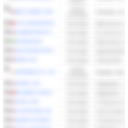
waarden
Cyclisch
WALT DISNEY COMPANY (THE)
Uitzending - Ande
consumptie
TXC CORPORATION
Technologie
Elektronische rep
ALIBABA GROUP HOLDING LIMITED
Technologie
E-commerce & Vei
HEXAGON AB
Technologie
ELECTRONIC ARTS INC.
Technologie
Applicatiesoftwar
BAIDU, INC.
Technologie
Zoekmachines
Cyclisch
NINTENDO CO., LTD.
consumptie
QORVO, INC.
Technologie
Halfgeleiders - A
RICHWAVE TECHNOLOGY CORPORATION
Technologie
Halfgeleiders - A
FASTLY, INC.
Technologie
IT Diensten & Con
CLOUDFLARE, INC.
Technologie
Cloud Computing
AKAMAI TECHNOLOGIES, INC.
Technologie
IT Diensten & Con