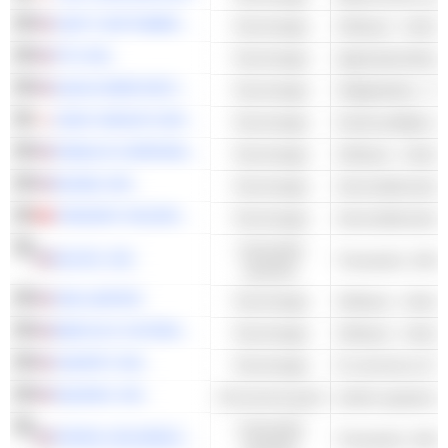
UNITY SOFTWARE INC.
Technologie
Software - Ander
PTC INC.
Technologie
Applicatiesoftwar
QUALCOMM INCORPORATED
Technologie
Halfgeleiders - A
SONY GROUP CORPORATION
Technologie
Huishoudelijke el
ROBLOX CORPORATION
Technologie
Software - Ander
BILIBILI INC.
Technologie
Internetdiensten 
TENCENT HOLDINGS LIMITED
Technologie
Internetdiensten 
Industriële
BLOCK, INC.
Transactie- & Bet
waarden
SEA LIMITED
Technologie
Software - Ander
BENTLEY SYSTEMS, INCORPORATED
Technologie
Software - Ander
SHOPIFY INC.
Technologie
E-commerce & Vei
EQUINIX, INC.
Onroerend goed
andere gespecial
Industriële
PAYPAL HOLDINGS, INC.
Transactie- & Bet