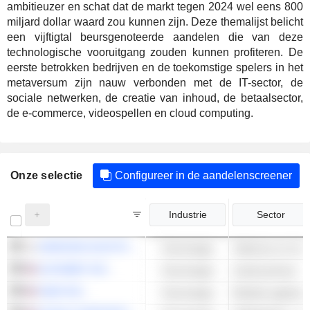
ambitieuzer en schat dat de markt tegen 2024 wel eens 800
miljard dollar waard zou kunnen zijn. Deze themalijst belicht
een vijftigtal beursgenoteerde aandelen die van deze
technologische vooruitgang zouden kunnen profiteren. De
eerste betrokken bedrijven en de toekomstige spelers in het
metaversum zijn nauw verbonden met de IT-sector, de
sociale netwerken, de creatie van inhoud, de betaalsector,
de e-commerce, videospellen en cloud computing.
Onze selectie
Configureer in de aandelenscreener
Industrie
Sector
SAMSUNG ELECTRONICS CO., LTD.
Technologie
ALPHABET INC.
Technologie
Zoekmachines
SNAP INC.
Technologie
Mobiele applicati