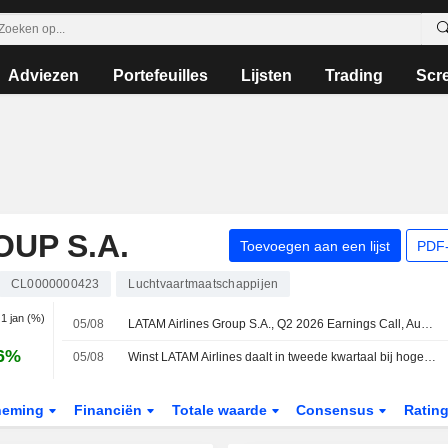
Adviezen
Portefeuilles
Lijsten
Trading
Scr
UP S.A.
Toevoegen aan een lijst
PDF-
CL0000000423
Luchtvaartmaatschappijen
. 1 jan (%)
05/08
LATAM Airlines Group S.A., Q2 2026 Earnings Call, Aug 05, 2026
16%
05/08
Winst LATAM Airlines daalt in tweede kwartaal bij hogere omzet; outlook voor omzet en aangepaste EBITDA 2026 verhoogd
neming
Financiën
Totale waarde
Consensus
Ratin