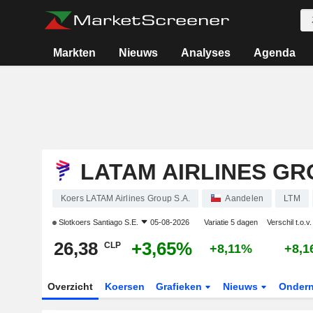
Markten
Nieuws
Analyses
Agenda
LATAM AIRLINES GRO
Koers LATAM Airlines Group S.A.
Aandelen
LTM
Slotkoers
Santiago S.E.
05-08-2026
Variatie 5 dagen
Verschil t.o.v
26,38
+3,65%
CLP
+8,11%
+8,
Overzicht
Koersen
Grafieken
Nieuws
Onder