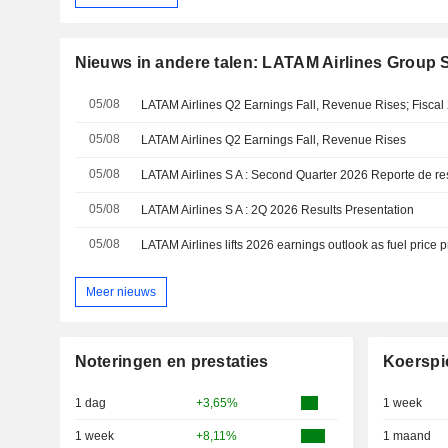
Nieuws in andere talen: LATAM Airlines Group 
05/08
05/08
LATAM Airlines Q2 Earnings Fall, Revenue Rises
05/08
LATAM Airlines S A : Second Quarter 2026 Reporte de re
05/08
LATAM Airlines S A : 2Q 2026 Results Presentation
05/08
LATAM Airlines lifts 2026 earnings outlook as fuel price
Meer nieuws
Noteringen en prestaties
Koerspi
1 dag
+3,65%
1 week
1 week
+8,11%
1 maand