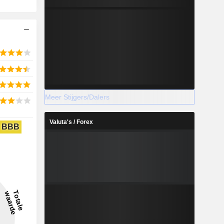
Meer Stijgers/Dalers
Valuta's / Forex
BBB