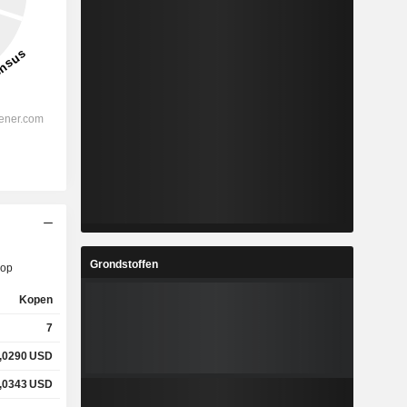
Grondstoffen
op
Kopen
7
,0290
USD
,0343
USD