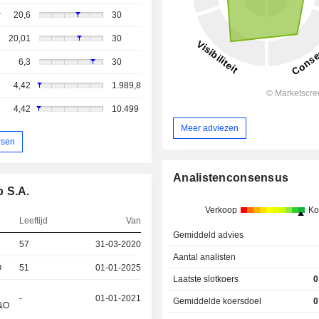
r
20,6
30
20,01
30
6,3
30
4,42
1.989,8
4,42
10.499
Meer adviezen
rsen
Analistenconsensus
p S.A.
Verkoop
Ko
Leeftijd
Van
Gemiddeld advies
57
31-03-2020
Aantal analisten
O
51
01-01-2025
Laatste slotkoers
0
-
01-01-2021
Gemiddelde koersdoel
0
O&O