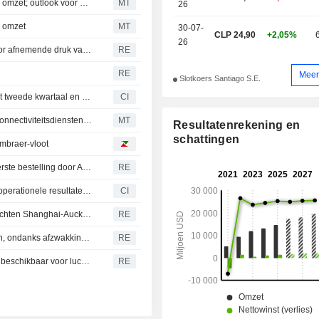
Winst LATAM Airlines daalt in tweede kwartaal bij hogere omzet; outlook voor omzet en aangepaste EBITDA 2026 verhoogd
MT
26
e omzet
MT
30-07-
CLP 24,90
+2,05%
26
LATAM Airlines verhoogt winstverwachting voor 2026 door afnemende druk van brandstofprijzen
RE
RE
Meer
Slotkoers Santiago S.E.
LATAM Airlines Group S.A. rapporteert resultaten over het tweede kwartaal en de eerste zes maanden eindigend op 30 juni 2026
CI
SES ontvangt order van LATAM Airlines voor multi-orbit connectiviteitsdiensten aan boord
MT
Resultatenrekening en
schattingen
mbraer-vloot
Embraer haalt orders binnen voor 28 E2-toestellen na eerste bestelling door Abra
RE
LATAM Airlines Group S.A. rapporteert geconsolideerde operationele resultaten voor de maand, het tweede kwartaal en het eerste halfjaar eindigend in juni 2026
CI
China Eastern verdubbelt vanaf december het aantal vluchten Shanghai-Auckland-Buenos Aires, zegt luchthaven Auckland
RE
LATAM ziet sterke vraag in Brazilië en stabiele boekingen, ondanks afzwakking prijsgevoelig segment
RE
Brazilië stelt 1,6 miljard dollar aan buitengewoon krediet beschikbaar voor luchtvaartmaatschappijen
RE