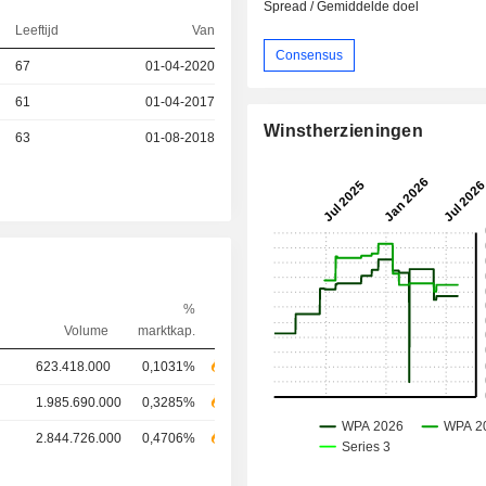
Spread / Gemiddelde doel
Leeftijd
Van
Consensus
67
01-04-2020
61
01-04-2017
Winstherzieningen
63
01-08-2018
%
Volume
marktkap.
623.418.000
0,1031%
1.985.690.000
0,3285%
2.844.726.000
0,4706%