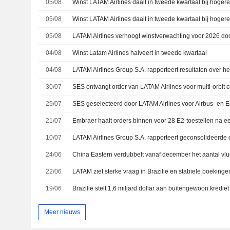
05/08
05/08
Winst LATAM Airlines daalt in tweede kwartaal bij hoger
05/08
04/08
Winst Latam Airlines halveert in tweede kwartaal
04/08
30/07
29/07
SES geselecteerd door LATAM Airlines voor Airbus- en E
21/07
10/07
24/06
22/06
19/06
Meer nieuws