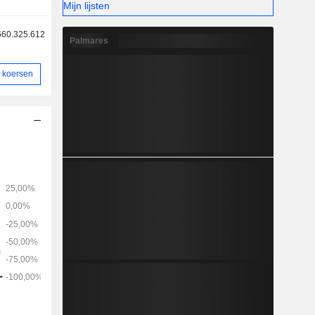
Mijn lijsten
660.325.612
Palmares
 koersen