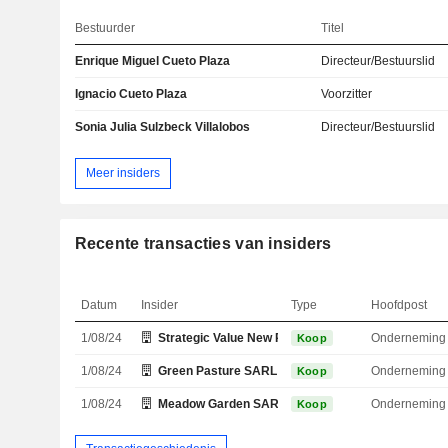
Bestuurder
Titel
Enrique Miguel Cueto Plaza
Directeur/Bestuurslid
Ignacio Cueto Plaza
Voorzitter
Sonia Julia Sulzbeck Villalobos
Directeur/Bestuurslid
Meer insiders
Recente transacties van insiders
Datum
Insider
Type
Hoofdpost
1/08/24
Strategic Value New Rising Fund LP
Onderneming
Koop
1/08/24
Green Pasture SARL
Onderneming
Koop
1/08/24
Meadow Garden SARL
Onderneming
Koop