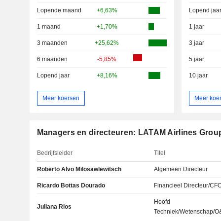
Lopende maand
+6,63%
Lopend jaa
1 maand
+1,70%
1 jaar
3 maanden
+25,62%
3 jaar
6 maanden
-5,85%
5 jaar
Lopend jaar
+8,16%
10 jaar
Meer koersen
Meer koe
Managers en directeuren: LATAM Airlines Grou
Bedrijfsleider
Titel
Roberto Alvo Milosawlewitsch
Algemeen Directeur
Ricardo Bottas Dourado
Financieel Directeur/CF
Hoofd
Juliana Rios
Techniek/Wetenschap/