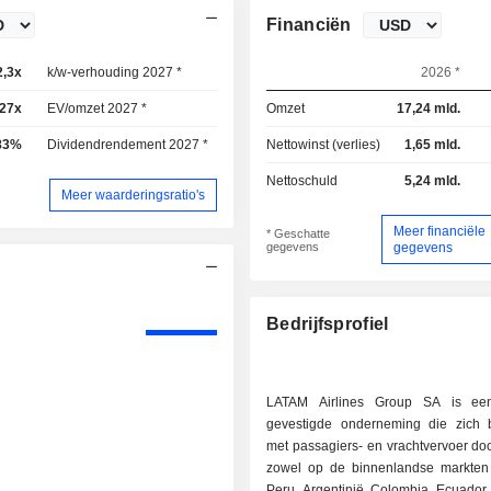
Financiën
2,3x
k/w-verhouding 2027 *
11,6x
2026 *
,27x
EV/omzet 2027 *
1,13x
Omzet
17,24 mld.
83%
Dividendrendement 2027 *
3,56%
Nettowinst (verlies)
1,65 mld.
Nettoschuld
5,24 mld.
Meer waarderingsratio's
Meer financiële
* Geschatte
gegevens
gegevens
Bedrijfsprofiel
LATAM Airlines Group SA is een
gevestigde onderneming die zich 
met passagiers- en vrachtvervoer doo
zowel op de binnenlandse markten 
Peru, Argentinië, Colombia, Ecuador 