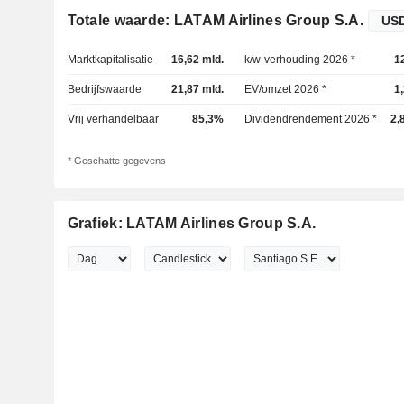
Totale waarde: LATAM Airlines Group S.A.
Marktkapitalisatie
16,62 mld.
k/w-verhouding 2026 *
1
Bedrijfswaarde
21,87 mld.
EV/omzet 2026 *
1
Vrij verhandelbaar
85,3%
Dividendrendement 2026 *
2,
* Geschatte gegevens
Grafiek: LATAM Airlines Group S.A.