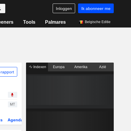
Inloggen
Ik abonneer me
eeners
Tools
Palmares
Belgische Editie
Indexen
Europa
Amerika
Azië
rapport
MT
gs
Agenda
Sector