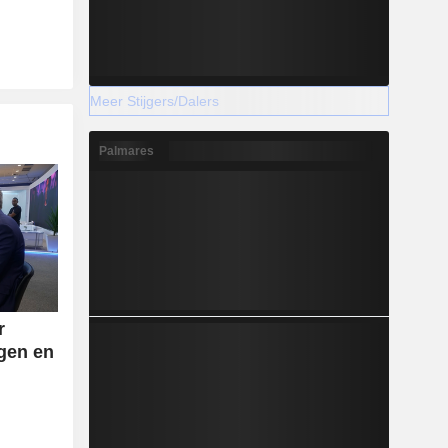
Meer Stijgers/Dalers
Palmares
r
ngen en