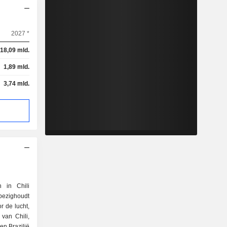
2027 *
18,09 mld.
1,89 mld.
3,74 mld.
 in Chili
bezighoudt
r de lucht,
van Chili,
en Brazilië