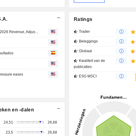
S.A.
Ratings
Trader
LATAM Airlines Q2 Earnings Fall, Revenue Rises; Fiscal 2026 Revenue, Adjusted EBITDA Outlook Raised
Beleggings
Globaal
sultados
Kwaliteit van de
publicaties
 pressure eases
ESG MSCI
eken en -dalen
24,51
26,68
23,5
26,68