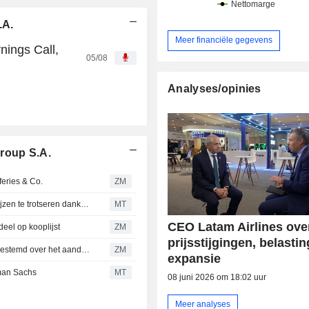
.A.
Meer financiële gegevens
nings Call,
05/08
Analyses/opinies
roup S.A.
eries & Co.
ZM
LATAM Airlines goed gepositioneerd om stijgende olieprijzen te trotseren dankzij sterke winstgevendheid en brandstofhedging, aldus Morgan Stanley
MT
CEO Latam Airlines ove
el op kooplijst
ZM
prijsstijgingen, belasti
LATAM AIRLINES GROUP S.A. : Citigroup is nu positief gestemd over het aandeel
ZM
expansie
man Sachs
MT
08 juni 2026 om 18:02 uur
Meer analyses