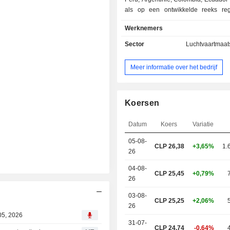
als op een ontwikkelde reeks re
internationale routes in Amerika,
Werknemers
Oceanië. Deze activiteiten worden r
of via haar dochterondernem
Sector
Luchtvaartmaat
verschillende landen uitgevoerd. H
opereert via twee segmen
Meer informatie over het bedrijf
luchtvaartsector en het Coal
loyaliteitsprogramma Multiplus. H
Luchtvervoer komt overeen
routenetwerk voor het luchtvervoer. 
Koersen
van het Coalitie- en loyaliteit
Multiplus is een frequent flyer pro
Datum
Koers
Variatie
werkt als een eenzijdig loyaliteits
05-08-
een flexibel coalitiesysteem biedt. 
CLP 26,38
+3,65%
1.
26
exploiteert een vloot van mee
vliegtuigen. Zijn passagiersvliegtuig
04-08-
CLP 25,45
+0,79%
Airbus A319-100, Airbus A350-900, B
26
300ER, Boeing 787-8, Boeing 787-9
777-300ER.
03-08-
CLP 25,25
+2,06%
26
05, 2026
31-07-
CLP 24,74
-0,64%