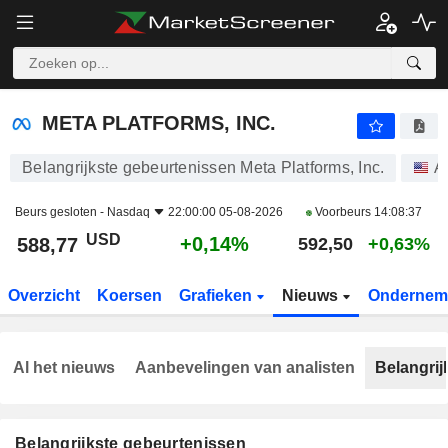
META PLATFORMS, INC.
588,77
$
+0,14%
META PLATFORMS, INC.
Belangrijkste gebeurtenissen Meta Platforms, Inc.
A
Beurs gesloten -
Nasdaq
22:00:00 05-08-2026
Voorbeurs
14:08:37
USD
+0,14%
588,77
592,50
+0,63%
Overzicht
Koersen
Grafieken
Nieuws
Ondernem
Al het nieuws
Aanbevelingen van analisten
Belangrij
Belangrijkste gebeurtenissen