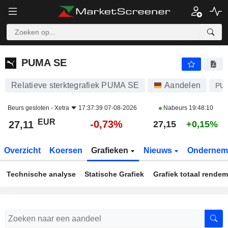
PUMA SE
27,11
€
-0,73%
PUMA SE
Relatieve sterktegrafiek PUMA SE
Aandelen
PU
Beurs gesloten -
Xetra
17:37:39 07-08-2026
Nabeurs
19:48:10
EUR
-0,73%
27,11
27,15
+0,15%
Overzicht
Koersen
Grafieken
Nieuws
Ondernem
Technische analyse
Statische Grafiek
Grafiek totaal rende