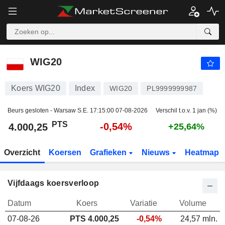
WIG20
4.000,25
PTS
-0,54%
WIG20
Koers WIG20
Index
WIG20
PL9999999987
Beurs gesloten - Warsaw S.E.
17:15:00 07-08-2026
Verschil t.o.v. 1 jan (%)
PTS
-0,54%
4.000,25
+25,64%
Overzicht
Koersen
Grafieken
Nieuws
Heatmap
Vijfdaags koersverloop
Datum
Koers
Variatie
Volume
07-08-26
PTS 4.000,25
-0,54%
24,57 mln.