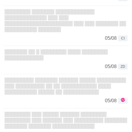
░░░░░░░░ ░░░░░░░ ░░░░░░░░░░░░
░░░░░░░░░░░░░ ░░░ ░░░
░░░░░░░░░░░░░░░░░░░░░ ░░░ ░░░ ░░░░░░░ ░░
░░░░░░░░░░ ░░░░░░░
05/08
CI
░░░░░░░ ░░ ░ ░░░░░░░░ ░░░░ ░░░░░░░░
░░░░░░░░░░░░
05/08
ZD
░░░░░░░░░ ░░░░░░░ ░░░░░░ ░░░░░ ░░░░░░░░░
░░░ ░░░░░░░░░ ░░ ░░ ░░░░░░░░░░░ ░░░░
░░░░░░░░░░ ░░░░░ ░░ ░░░░░░░░░░░
05/08
░░░░░░░░ ░░░ ░░░░░ ░░░░░░ ░░░░░░░░
░░░░░░░░ ░░░ ░░░░░░ ░░░ ░░░░░░░░░ ░░░░░░░
░░░░░░░ ░░░░░░░ ░░░░░░░░░░░░░