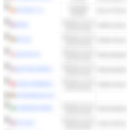
Industriële
ACCIONA, S.A.
Bouw & Techniek 
waarden
Diensten voor de
ENGIE
Multiline-Nutsvoo
gemeenschap
Diensten voor de
EON SE
Multiline-Nutsvoo
gemeenschap
Diensten voor de
ORSTED A/S
Elektriciteitsbedr
gemeenschap
Diensten voor de
NEXTERA ENERGY
Elektriciteitsbedr
gemeenschap
Diensten voor de
CHINA EVERBRIGHT ENVIRONMENT GROUP LIMITED
Multiline-Nutsvoo
gemeenschap
CROPENERGIES AG
-
-
Diensten voor de
COMPANHIA ENERGÉTICA DE MINAS GERAIS - CEMIG
Elektriciteitsbedr
gemeenschap
Diensten voor de
VOLTALIA
andere electrisch
gemeenschap