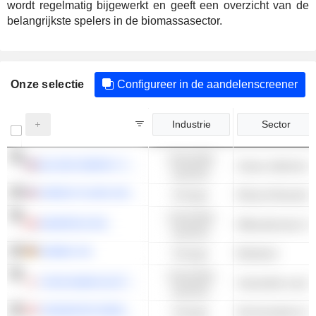
wordt regelmatig bijgewerkt en geeft een overzicht van de
belangrijkste spelers in de biomassasector.
Onze selectie
Configureer in de aandelenscreener
Industrie
Sector
Industriële
BLOOM ENERGY CORPORATION
Zwaar elektrisch 
waarden
GREEN PLAINS INC.
Energie
Ethanol Brandsto
Industriële
ANAERGIA INC.
Milieudiensten & -
waarden
VERBIO SE
Energie
Biodiesel
Industriële
YOKOGAWA ELECTRIC CORPORATION
waarden
TIDEWATER RENEWABLES LTD.
Energie