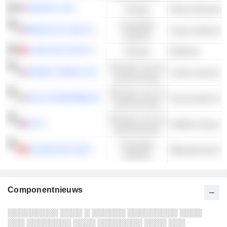
AEMETIS, INC.
Energie
Ethanol Brandsto
Industriële
BABCOCK & WILCOX ENTERPRISES, INC.
Zwaar elektrisch 
waarden
LONGYAN ZHUOYUE NEW ENERGY CO., LTD.
Energie
Biodiesel
Diensten voor de
ENERGY ABSOLUTE
andere electrisch
gemeenschap
Diensten voor de
FALCK RENEWABLES
Hernieuwbare IPP
gemeenschap
Diensten voor de
E.D.F.
Multiline-Nutsvoo
gemeenschap
Industriële
GUANGZHOU DEVOTION THERMAL TECHNOLOGY CO., LTD.
Milieudiensten & -
waarden
Componentnieuws
░░░░░░░░░ ░░░░ ░ ░░░░░░ ░░░░░░░░░ ░░░░
░░░ ░░░░░░░░ ░░░░ ░░░░░░░░ ░░░░ ░░░