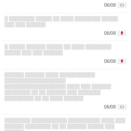
06/08
CI
░ ░░░░░░░░ ░░░░░ ░░ ░░░░ ░░░░░░░░ ░░░░░
░░░ ░░░ ░░░░░░
06/08
░ ░░░░░ ░░░░░░ ░░░░░ ░░ ░░░░ ░░░░░░░░
░░░░░ ░░░ ░░░ ░░░░░░
06/08
░░░░░░ ░░░░░░ ░░░░ ░░░░░░░░░░░
░░░░░░░░░░░░░░░░░░░
░░░░░░░░░░░░░░░░░░░ ░░░░ ░░░ ░░░░░░
░░░░░░░░ ░░ ░░ ░░░░░░ ░░░ ░░░░░░░
░░░░░░░░░ ░░ ░░ ░░░░ ░░░░░░
06/08
CI
░░░░░░░░ ░░░░░░░░░░░ ░░░░░░░░░░ ░░░░ ░░░
░░░░░░ ░░░░░░░░ ░░ ░░ ░░░░░░ ░░░░░ ░░░