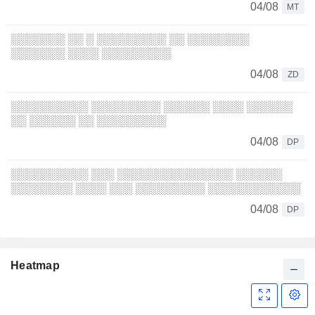
04/08
MT
░░░░░░░ ░░ ░ ░░░░░░░░░ ░░ ░░░░░░░░
░░░░░░░ ░░░░ ░░░░░░░░░
04/08
ZD
░░░░░░░░░░ ░░░░░░░░░ ░░░░░░ ░░░░ ░░░░░░
░░ ░░░░░░ ░░ ░░░░░░░░░
04/08
DP
░░░░░░░░░░ ░░░ ░░░░░░░░░░░░░░░ ░░░░░░
░░░░░░░░ ░░░░ ░░░ ░░░░░░░░░ ░░░░░░░░░░░░
04/08
DP
Heatmap