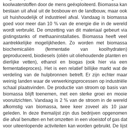
koolwaterstoffen door de mens geëxploiteerd. Biomassa kan
bestaan uit afval uit de bosbouw en de landbouw, maar ook
uit huishoudelijk of industrieel afval. Vandaag is biomassa
goed voor meer dan 10 % van de energie die in de wereld
wordt verbruikt. De omzetting van dit materiaal gebeurt via
gistingstanks of methaaninstallaties. Biomassa heeft veel
aantrekkelijke mogelijkheden. Zo worden met biomassa
biochemicaliën (fermentatie van koolhydraten)
geproduceerd, biodiesels (oliën uit oliehoudende planten en
dierlijke vetten), ethanol en biogas (ook hier via een
fermentatieproces). Het is een relatief billijke markt wat de
verdeling van de hulpbronnen betreft. Er zijn echter maar
weinig landen waar de verwerkingsprocessen op industriële
schaal plaatsvinden. De productie van stroom op basis van
biomassa blijft toenemen, met een sterke groei en mooie
vooruitzichten. Vandaag is 2 % van de stroom in de wereld
afkomstig van biomassa, twee keer zoveel als 10 jaar
geleden. In deze themalijst zijn dus bedrijven opgenomen
die afval benutten en het omzetten in een vloeistof of gas dat
voor uiteenlopende activiteiten kan worden gebruikt. De lijst