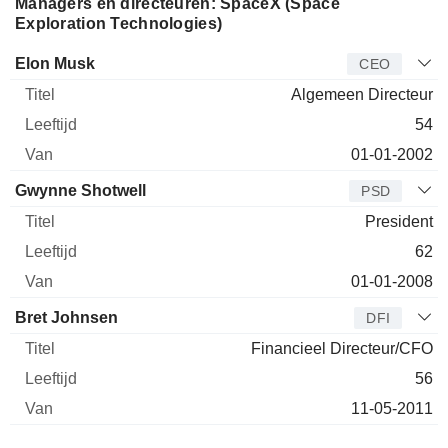
Managers en directeuren: SpaceX (Space
Exploration Technologies)
Bedrijfsleider
Titel
Leeftijd
Van
Elon Musk
CEO
Algemeen Directeur
54
01-01-2002
Gwynne Shotwell
PSD
President
62
01-01-2008
Bret Johnsen
DFI
Financieel Directeur/CFO
56
11-05-2011