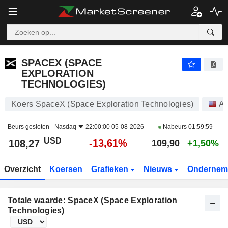
SPACEX (SPACE EXPLORATION TECHNOLOGIES)
108,27
$
-13,61%
SPACEX (SPACE
EXPLORATION
TECHNOLOGIES)
Koers SpaceX (Space Exploration Technologies)
Aa
Beurs gesloten -
Nasdaq
22:00:00 05-08-2026
Nabeurs
01:59:59
USD
-13,61%
108,27
109,90
+1,50%
Overzicht
Koersen
Grafieken
Nieuws
Ondernem
Totale waarde: SpaceX (Space Exploration
Technologies)