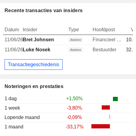
Recente transacties van insiders
Datum
Insider
Type
Hoofdpost
V
11/06/26
Bret Johnsen
Financieel directeur
10.7
Andere
11/06/26
Luke Nosek
Bestuurder
32.9
Andere
Transactiegeschiedenis
Noteringen en prestaties
1 dag
+1,50%
1 week
-3,80%
Lopende maand
-0,09%
1 maand
-33,17%