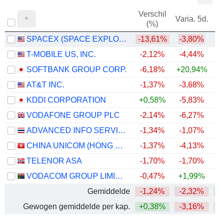
Verschil
Varia. 5d.
V
(%)
SPACEX (SPACE EXPLORATION TECHNOLOGIES)
-13,61%
-3,80%
T-MOBILE US, INC.
-2,12%
-4,44%
SOFTBANK GROUP CORP.
-6,18%
+20,94%
+
AT&T INC.
-1,37%
-3,68%
KDDI CORPORATION
+0,58%
-5,83%
+
VODAFONE GROUP PLC
-2,14%
-6,27%
+
ADVANCED INFO SERVICE
-1,34%
-1,07%
+
CHINA UNICOM (HONG KONG) LIMITED
-1,37%
-4,13%
TELENOR ASA
-1,70%
-1,70%
VODACOM GROUP LIMITED
-0,47%
+1,99%
+
Gemiddelde
-1,24%
-2,32%
Gewogen gemiddelde per kap.
+0,38%
-3,16%
+