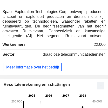
Space Exploration Technologies Corp. ontwerpt, produceert,
lanceert en exploiteert producten en diensten die zijn
gebaseerd op technologieën, waaronder raketten en
ruimtevaartuigen. De bedrijfssegmenten van het bedrijf
omvatten Ruimtevaart, Connectiviteit en kunstmatige
intelligentie (AI). Het segment Ruimtevaart ontwerpt,
produceert en lanceert herbruikbare raketten om toegang tot
Werknemers
22.000
de ruimte te bieden. Het segment Connectiviteit exploiteert
een breedband- en communicatienetwerk dat wordt
Sector
draadloze telecommunicatiediensten
aangedreven door ongeveer 9.600 Starlink-breedband- en
mobiele satellieten in een lage baan om de aarde, en levert
connectiviteit aan consumenten, bedrijven en
Meer informatie over het bedrijf
overheidsklanten in meer dan 164 landen, gebieden en
andere markten. In het AI-segment exploiteert het bedrijf een
verticaal geïntegreerd AI-platform dat het 'truth-seeking
frontier'-model Grok omvat, AI-oplossingen voor
Resultatenrekening en schattingen
consumenten en zakelijke klanten, X – het realtime platform
voor informatie, entertainment en vrije meningsuiting – en
AI-computerinfrastructuur.