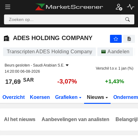
ADES HOLDING COMPANY
17,69
﷼
-3,07%
ADES HOLDING COMPANY
Transcripten ADES Holding Company
Aandelen
Beurs gesloten -
Saudi Arabian S.E.
Verschil t.o.v. 1 jan (%)
14:20:00 06-08-2026
SAR
-3,07%
17,69
+1,43%
Overzicht
Koersen
Grafieken
Nieuws
Ondernem
Al het nieuws
Aanbevelingen van analisten
Belangrij