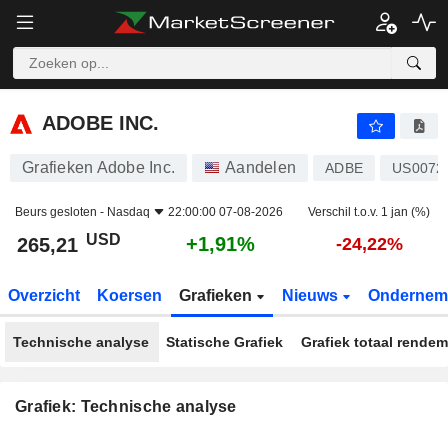
ADOBE INC.
265,21
$
+1,91%
ADOBE INC.
Grafieken Adobe Inc.
Aandelen
ADBE
US0072
Beurs gesloten -
Nasdaq
22:00:00 07-08-2026
Verschil t.o.v. 1 jan (%)
USD
+1,91%
265,21
-24,22%
Overzicht
Koersen
Grafieken
Nieuws
Ondernem
Technische analyse
Statische Grafiek
Grafiek totaal rende
Grafiek: Technische analyse