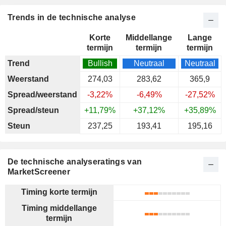
Trends in de technische analyse
Korte
Middellange
Lange
termijn
termijn
termijn
Trend
Bullish
Neutraal
Neutraal
Weerstand
274,03
283,62
365,9
Spread/weerstand
-3,22%
-6,49%
-27,52%
Spread/steun
+11,79%
+37,12%
+35,89%
Steun
237,25
193,41
195,16
De technische analyseratings van
MarketScreener
Timing korte termijn
Timing middellange
termijn