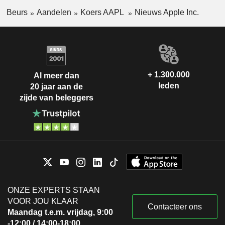
Beurs
Aandelen
Koers AAPL
Nieuws Apple Inc.
+ 1.300.000
Al meer dan
leden
20 jaar aan de
zijde van beleggers
ONZE EXPERTS STAAN
VOOR JOU KLAAR
Contacteer ons
Maandag t.e.m. vrijdag, 9:00
-12:00 / 14:00-18:00