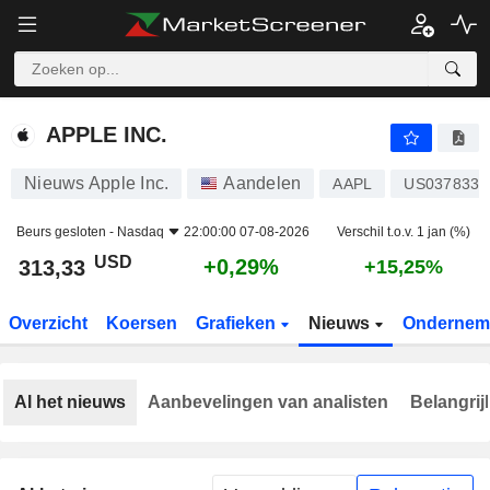
APPLE INC.
313,33
$
+0,29%
APPLE INC.
Nieuws Apple Inc.
Aandelen
AAPL
US0378331
Beurs gesloten -
Nasdaq
22:00:00 07-08-2026
Verschil t.o.v. 1 jan (%)
USD
+0,29%
313,33
+15,25%
Overzicht
Koersen
Grafieken
Nieuws
Ondernem
Al het nieuws
Aanbevelingen van analisten
Belangrij