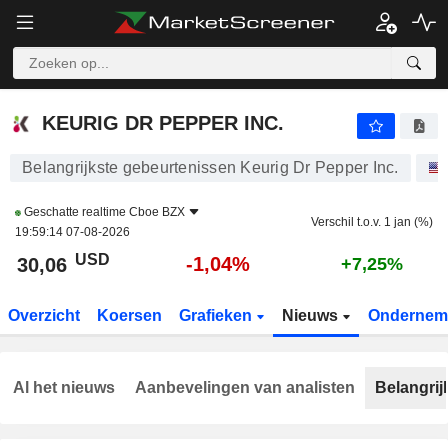
KEURIG DR PEPPER INC.
30,06
$
-1,04%
KEURIG DR PEPPER INC.
Belangrijkste gebeurtenissen Keurig Dr Pepper Inc.
Geschatte realtime
Cboe BZX
Verschil t.o.v. 1 jan (%)
19:59:14 07-08-2026
USD
-1,04%
30,06
+7,25%
Overzicht
Koersen
Grafieken
Nieuws
Ondernem
Al het nieuws
Aanbevelingen van analisten
Belangrij