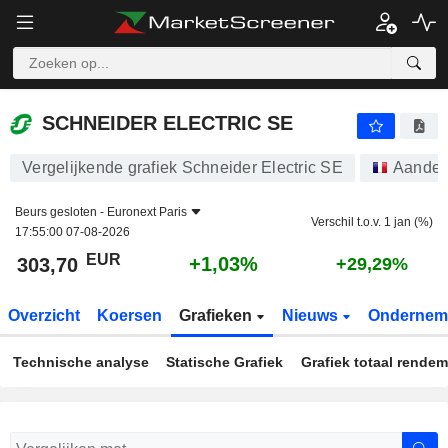
SCHNEIDER ELECTRIC SE
303,70
€
+1,03%
SCHNEIDER ELECTRIC SE
Vergelijkende grafiek Schneider Electric SE
Aandel
Beurs gesloten -
Euronext Paris
Verschil t.o.v. 1 jan (%)
17:55:00 07-08-2026
EUR
+1,03%
303,70
+29,29%
Overzicht
Koersen
Grafieken
Nieuws
Ondernem
Technische analyse
Statische Grafiek
Grafiek totaal rende