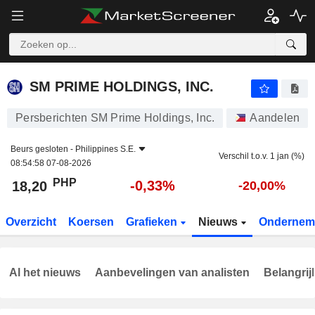
SM PRIME HOLDINGS, INC.
18,20
₱
-0,33%
SM PRIME HOLDINGS, INC.
Persberichten SM Prime Holdings, Inc.
Aandelen
Beurs gesloten -
Philippines S.E.
Verschil t.o.v. 1 jan (%)
08:54:58 07-08-2026
PHP
-0,33%
18,20
-20,00%
Overzicht
Koersen
Grafieken
Nieuws
Ondernem
Al het nieuws
Aanbevelingen van analisten
Belangrij