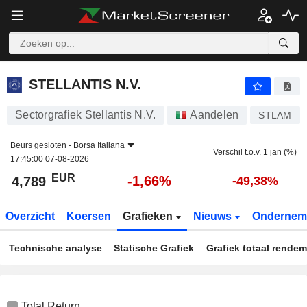
STELLANTIS N.V.
4,789
€
-1,66%
STELLANTIS N.V.
Sectorgrafiek Stellantis N.V.
Aandelen
STLAM
Beurs gesloten -
Borsa Italiana
Verschil t.o.v. 1 jan (%)
17:45:00 07-08-2026
EUR
-1,66%
4,789
-49,38%
Overzicht
Koersen
Grafieken
Nieuws
Ondernem
Technische analyse
Statische Grafiek
Grafiek totaal rende
Total Return