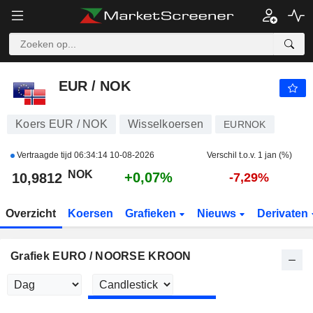
EUR / NOK
10,9812
kr
+0,07%
EUR / NOK
Koers EUR / NOK
Wisselkoersen
EURNOK
Vertraagde tijd
06:34:14 10-08-2026
Verschil t.o.v. 1 jan (%)
NOK
+0,07%
10,9812
-7,29%
Overzicht
Koersen
Grafieken
Nieuws
Derivaten
Grafiek EURO / NOORSE KROON