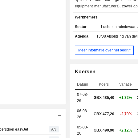
systemen aan alle grote OEM's 
equipment manufacturers), zowel op 
als de defensiemarkt. Het bedrijf o
Werknemers
twee divisies: Motoren en Struc
segment Engines is een wereldwijde
Sector
Lucht- en ruimtevaart
leverancier voor de ma
Agenda
13/08
Afsplitsing van dividend 
luchtvaartmotoren, met inbegrip van 
ontworpen componenten; repar
onderdelen; commerciële en aft
Meer informatie over het bedrijf
contracten. Het Structures segm
multitechnologische wereldwijde
leverancier van zowel civiele al
Koersen
luchtframes, inclusief lichtgewicht c
metalen structuren: elek
Datum
Koers
Variatie
distributiesystemen en compon
activiteiten omvatten GKN Aeros
07-08-
GBX 485,40
+1,72%
toonaangevende leverancier van 
26
motorstructuren, landingsgestellen, 
verbindingssystemen, transpa
06-08-
GBX 477,20
-2,79%
aftermarket-diensten.
26
05-08-
oersdoel easyJet
AN
GBX 490,90
+2,12%
26