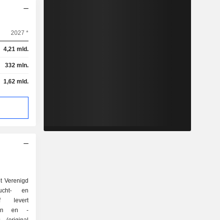
2027 *
4,21 mld.
332 mln.
1,62 mld.
t Verenigd
lucht- en
jf levert
elen en -