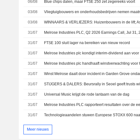
06/08
Blue chips dalen, maar FTSE 250 zet zegereeks voort
03/08
03/08
31/07
Melrose Industries PLC, Q2 2026 Earnings Call, Jul 31,
31/07
FTSE 100 sluit lager na bereiken van nieuw record
31/07
31/07
Melrose Industries plc handhaaft winstverwachting voor 
31/07
Winst Melrose daalt door incident in Garden Grove ond
31/07
31/07
Universal Music krijgt de rode lantaarn van de dag
31/07
Melrose Industries PLC rapporteert resultaten over de ee
31/07
Technologieaandelen stuwen Europese STOXX 600 naa
Meer nieuws