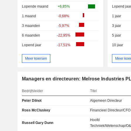
Lopende maand
+6,85%
Lopend jaa
1 maand
-0,68%
1 jaar
3 maanden
-5,97%
3 jaar
6 maanden
-22,95%
5 jaar
Lopend jaar
-17,51%
10 jaar
Meer koersen
Meer koe
Managers en directeuren: Melrose Industries P
Bedrijfsleider
Titel
Peter Dilnot
Algemeen Directeur
Ross McCluskey
Financieel Directeur/CFO
Hoofd
Russell Gary Dunn
Techniek/Wetenschap/O