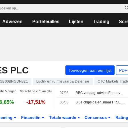
Adviezen
Portefeuilles
Lijsten
Trading
Scr
ES PLC
Toevoegen aan een lijst
PDF-
GB00BNGDN821
Lucht- en ruimtevaart & Defensie
OTC Markets Trad
atie 5 dagen
Verschil t.o.v. 1 jan (%)
07/08
RBC verlaagt advies Endeavour Mining; JPM verhoogt koersdoel easyJet
6,85%
-17,51%
06/08
Blue chips dalen, maar FTSE 250 zet zegereeks voort
neming
Financiën
Totale waarde
Consensus
Ratin