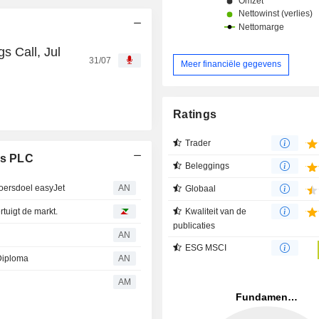
s Call, Jul
31/07
Meer financiële gegevens
Ratings
Trader
es PLC
Beleggings
oersdoel easyJet
AN
Globaal
rtuigt de markt.
Kwaliteit van de
publicaties
AN
ESG MSCI
 Diploma
AN
AM