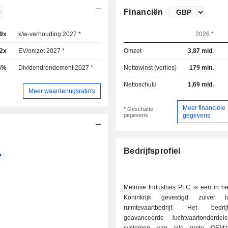
Financiën
,9x
k/w-verhouding 2027 *
17,8x
2026 *
2x
EV/omzet 2027 *
1,82x
Omzet
3,87 mld.
4%
Dividendrendement 2027 *
2,09%
Nettowinst (verlies)
179 mln.
Nettoschuld
1,69 mld.
Meer waarderingsratio's
Meer financiële
* Geschatte
gegevens
gegevens
Bedrijfsprofiel
Melrose Industries PLC is een in he
Koninkrijk gevestigd zuiver 
ruimtevaartbedrijf. Het bedri
geavanceerde luchtvaartonderd