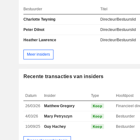
Bestuurder
Titel
Charlotte Twyning
Directeur/Bestuurslid
Peter Dilnot
Directeur/Bestuurslid
Heather Lawrence
Directeur/Bestuurslid
Meer insiders
Recente transacties van insiders
Datum
Insider
Type
Hoofdpost
26/03/26
Matthew Gregory
Koop
4/03/26
Mary Petryszyn
Bestuurder
Koop
10/09/25
Guy Hachey
Bestuurder
Koop