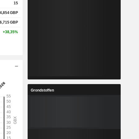
15
4,854
GBP
6,715
GBP
+38,35%
Grondstoffen