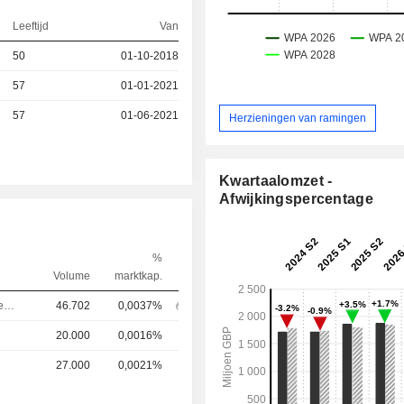
Leeftijd
Van
50
01-10-2018
57
01-01-2021
57
01-06-2021
Herzieningen van ramingen
Kwartaalomzet -
Afwijkingspercentage
%
Volume
marktkap.
Financieel directeur
46.702
0,0037%
20.000
0,0016%
27.000
0,0021%