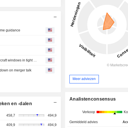
some guidance
Planemakers and repair shops take steps to conserve aircraft windows in tight market
down on merger talk
Meer adviezen
Analistenconsensus
eken en -dalen
Verkoop
Ko
458,7
494,9
Gemiddeld advies
Ac
409,9
494,9