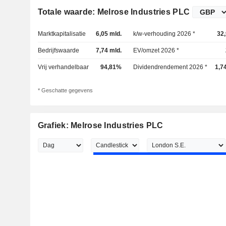
Totale waarde: Melrose Industries PLC
Marktkapitalisatie
6,05 mld.
k/w-verhouding 2026 *
32
Bedrijfswaarde
7,74 mld.
EV/omzet 2026 *
Vrij verhandelbaar
94,81%
Dividendrendement 2026 *
1,7
* Geschatte gegevens
Grafiek: Melrose Industries PLC