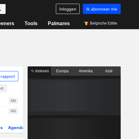
Inloggen
Ik abonneer me
eeners
Tools
Palmares
Belgische Editie
Indexen
Europa
Amerika
Azië
rapport
ed
AN
AN
gs
Agenda
Sector
Derivaten
ETF's