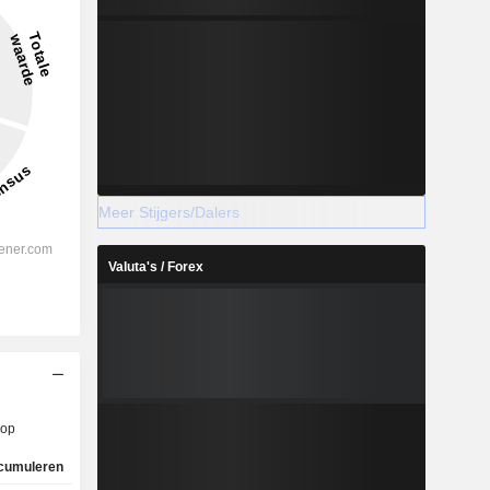
Meer Stijgers/Dalers
Valuta's / Forex
op
cumuleren