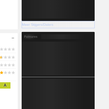
Meer Stijgers/Dalers
Palmares
A