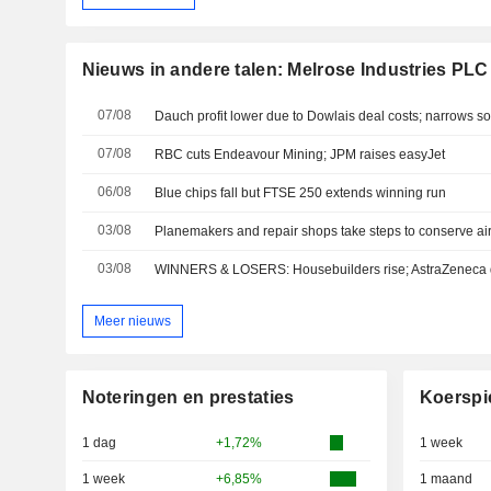
Nieuws in andere talen: Melrose Industries PLC
07/08
Dauch profit lower due to Dowlais deal costs; narrows 
07/08
RBC cuts Endeavour Mining; JPM raises easyJet
06/08
Blue chips fall but FTSE 250 extends winning run
03/08
03/08
WINNERS & LOSERS: Housebuilders rise; AstraZeneca 
Meer nieuws
Noteringen en prestaties
Koerspi
1 dag
+1,72%
1 week
1 week
+6,85%
1 maand