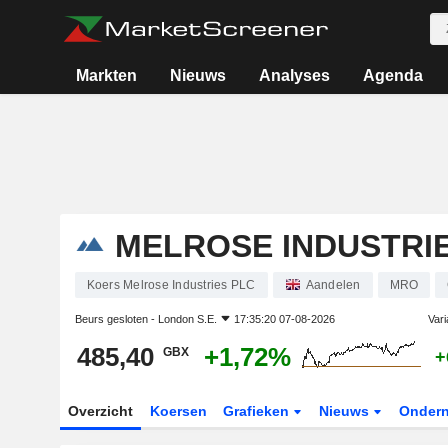
Markten
Nieuws
Analyses
Agenda
MELROSE INDUSTRI
Koers Melrose Industries PLC
Aandelen
MRO
Beurs gesloten -
London S.E.
17:35:20 07-08-2026
Vari
485,40
+1,72%
GBX
+
Overzicht
Koersen
Grafieken
Nieuws
Onder