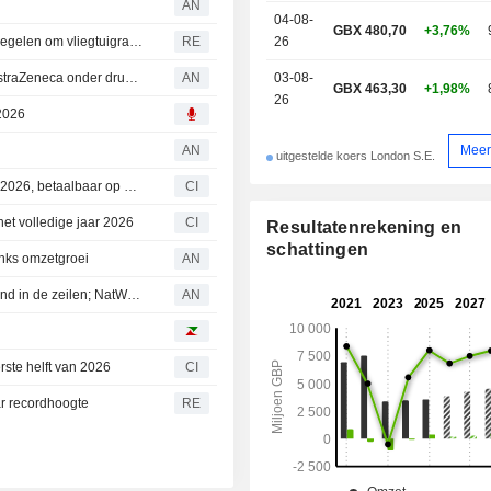
AN
04-08-
GBX 480,70
+3,76%
Vliegtuigbouwers en onderhoudsbedrijven nemen maatregelen om vliegtuigrampen te sparen in krappe markt
RE
26
WINNAARS & VERLIEZERS: Huizenbouwers in de lift; AstraZeneca onder druk door fusiegesprekken
AN
03-08-
GBX 463,30
+1,98%
26
 2026
Meer
AN
uitgestelde koers London S.E.
Melrose Industries plc kondigt interim-dividend aan voor 2026, betaalbaar op 25 september 2026
CI
het volledige jaar 2026
CI
Resultatenrekening en
schattingen
anks omzetgroei
AN
STIJGERS & DALERS: Beursrally in Seoel geeft trusts wind in de zeilen; NatWest overtuigt met cijfers
AN
rste helft van 2026
CI
r recordhoogte
RE