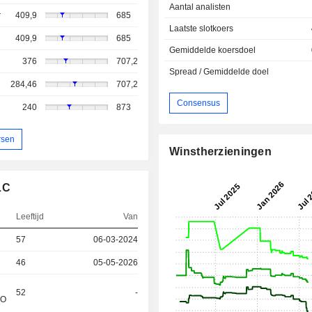
Aantal analisten
r
409,9
685
Laatste slotkoers
409,9
685
Gemiddelde koersdoel
376
707,2
Spread / Gemiddelde doel
284,46
707,2
Consensus
240
873
rsen
Winstherzieningen
LC
Leeftijd
Van
57
06-03-2024
46
05-05-2026
52
-
&O