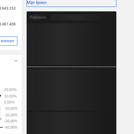
Mijn lijsten
9.643.153
Palmares
8.467.409
 koersen