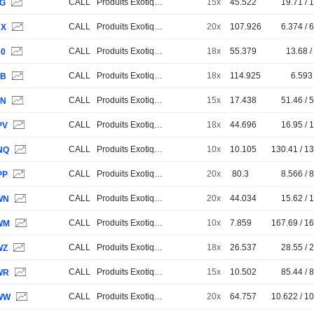
CALL
Produits Exotiques
15x
45.522
19.71 / 
7G
CALL
Produits Exotiques
20x
107.926
6.374 / 
UX
CALL
Produits Exotiques
18x
55.379
13.68 /
U0
CALL
Produits Exotiques
18x
114.925
6.593 
4B
CALL
Produits Exotiques
15x
17.438
51.46 / 
EN
CALL
Produits Exotiques
18x
44.696
16.95 / 
PV
CALL
Produits Exotiques
10x
10.105
130.41 / 1
NQ
CALL
Produits Exotiques
20x
80.3
8.566 / 
PP
CALL
Produits Exotiques
20x
44.034
15.62 / 
WN
CALL
Produits Exotiques
10x
7.859
167.69 / 1
WM
CALL
Produits Exotiques
18x
26.537
28.55 / 
WZ
CALL
Produits Exotiques
15x
10.502
85.44 / 
WR
CALL
Produits Exotiques
20x
64.757
10.622 / 1
WW