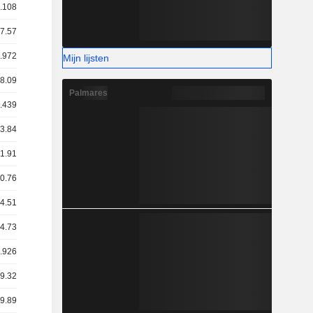
8.108
27.57
2.972
Mijn lijsten
 8.09
Palmares
8.439
33.84
71.91
50.76
84.51
34.73
4.926
 9.32
19.89