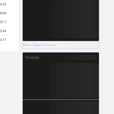
63.25
19.09
 37.7
03.34
33.77
Meer Stijgers/Dalers
Palmares