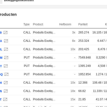
Beleggingsinkomsten
roducten
Type
Product
Hefboom
Pariteit
K
CALL
Produits Exotiques
3x
265.274
16.105 / 1
J9
CALL
Produits Exotiques
8x
253.324
6.447 /
2A
CALL
Produits Exotiques
10x
203.425
6,476
HL
PUT
Produits Exotiques
-
7549.848
0,3290
JM
PUT
Produits Exotiques
-
1395.249
4,508
JY
PUT
Produits Exotiques
-
1952.854
1.274 / 
DQ
CALL
Produits Exotiques
10x
12.366
106.48 / 1
7H
CALL
Produits Exotiques
18x
66.82
11.339 / 1
7N
CALL
Produits Exotiques
15x
21.85
41.07 / 
T