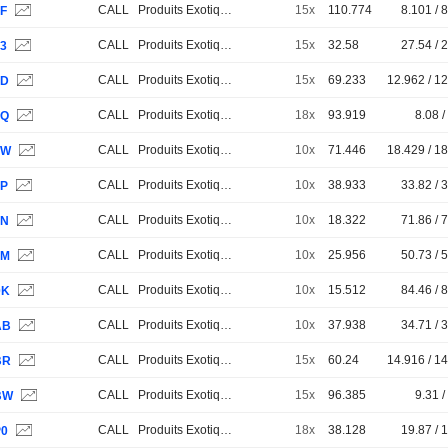
CALL
Produits Exotiques
15x
110.774
8.101 / 
8F
CALL
Produits Exotiques
15x
32.58
27.54 / 
73
CALL
Produits Exotiques
15x
69.233
12.962 / 1
7D
CALL
Produits Exotiques
18x
93.919
8.08 /
8Q
CALL
Produits Exotiques
10x
71.446
18.429 / 1
0W
CALL
Produits Exotiques
10x
38.933
33.82 / 
3P
CALL
Produits Exotiques
10x
18.322
71.86 / 
3N
CALL
Produits Exotiques
10x
25.956
50.73 / 
3M
CALL
Produits Exotiques
10x
15.512
84.46 / 
0K
CALL
Produits Exotiques
10x
37.938
34.71 / 
AB
CALL
Produits Exotiques
15x
60.24
14.916 / 1
BR
CALL
Produits Exotiques
15x
96.385
9.31 /
BW
CALL
Produits Exotiques
18x
38.128
19.87 / 
P0