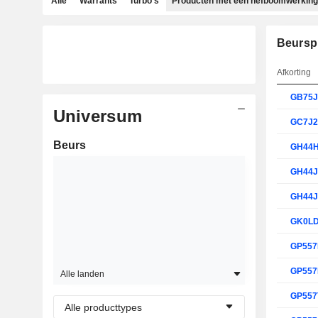
Alle
Warrants
Turbo's
Producten met een hefboomwerking
Beursp
Afkorting
GB75
Universum
GC7J
Beurs
GH44
GH44
GH44
GK0L
GP55
GP55
Alle landen
GP557
Alle producttypes