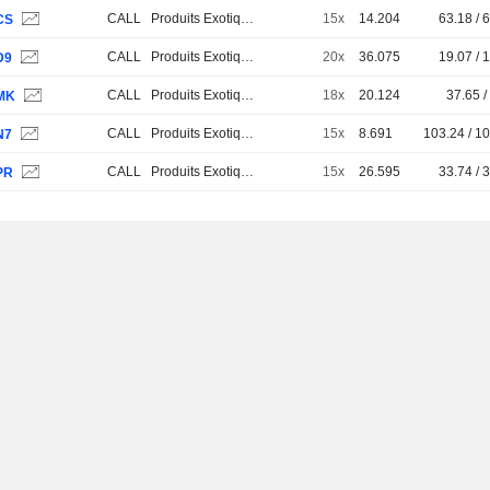
CALL
Produits Exotiques
15x
14.204
63.18 / 
CS
CALL
Produits Exotiques
20x
36.075
19.07 / 
D9
CALL
Produits Exotiques
18x
20.124
37.65 /
MK
CALL
Produits Exotiques
15x
8.691
103.24 / 1
N7
CALL
Produits Exotiques
15x
26.595
33.74 / 
PR