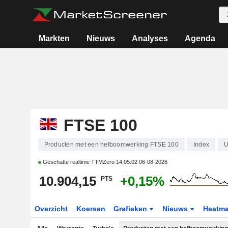
Markten
Nieuws
Analyses
Agenda
FTSE 100
Producten met een hefboomwerking FTSE 100
Index
Geschatte realtime TTMZero
14:05:02 06-08-2026
10.904,15
+0,15%
PTS
Overzicht
Koersen
Grafieken
Nieuws
Heatm