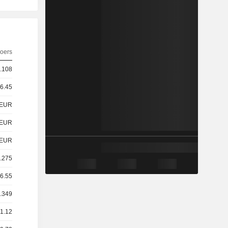
oers
6.108
 6.45
EUR
EUR
EUR
1.275
06.55
1.349
41.12