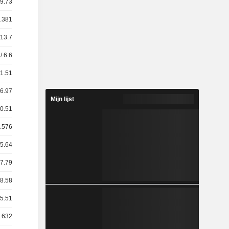
19.73
6.381
 13.7
/ 6.6
51.51
16.97
Mijn lijst
30.51
8.576
15.64
67.79
28.58
85.51
0.632