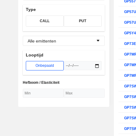
GP55
Type
GP57
CALL
PUT
GP57
GP5Y
Alle emittenten
GP73
GP7M
Looptijd
GP7M
Onbepaald
GP7M
Hefboom / Elasticiteit
GP7S
GP7S
GP7S
GP7S
GP7S