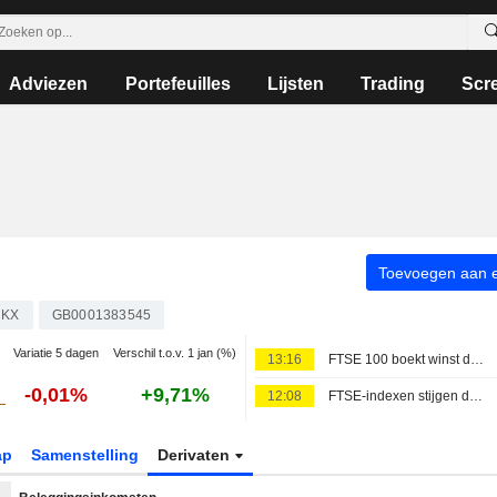
Adviezen
Portefeuilles
Lijsten
Trading
Scr
Toevoegen aan ee
UKX
GB0001383545
Variatie 5 dagen
Verschil t.o.v. 1 jan (%)
13:16
FTSE 100 boekt winst dankzij koerssprong Diageo na cijfers
-0,01%
+9,71%
12:08
FTSE-indexen stijgen door optimisme over bedrijfsresultaten
ap
Samenstelling
Derivaten