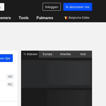
Inloggen
Ik abonneer me
eeners
Tools
Palmares
Belgische Editie
Indexen
Europa
Amerika
Azië
n lijst
AN
RE