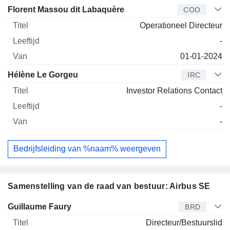
Florent Massou dit Labaquère
COO
Operationeel Directeur
-
01-01-2024
Hélène Le Gorgeu
IRC
Investor Relations Contact
-
-
Bedrijfsleiding van %naam% weergeven
Samenstelling van de raad van bestuur: Airbus SE
Bestuurder
Titel
Leeftijd
Van
Guillaume Faury
BRD
Directeur/Bestuurslid