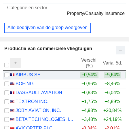
Property/Casualty Insurance
Alle bedrijven van de groep weergeven
Productie van commerciële vliegtuigen
Verschil
Varia. 5d.
V
(%)
AIRBUS SE
+0,54%
+5,64%
+
BOEING
+0,96%
+8,46%
DASSAULT AVIATION
+0,83%
+6,04%
+
TEXTRON INC.
+1,75%
+4,89%
+
JOBY AVIATION, INC.
+4,98%
+20,84%
BETA TECHNOLOGIES, INC.
+3,48%
+24,19%
AVICOPTER PLC
-0,34%
-2,01%