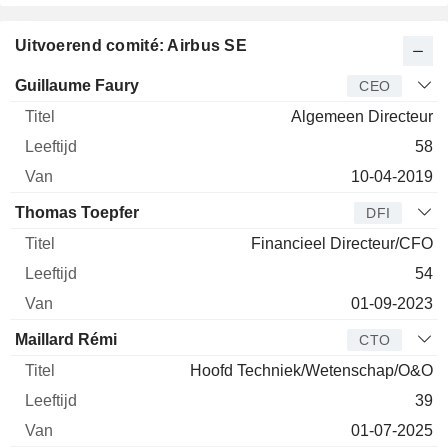
Uitvoerend comité: Airbus SE
Bedrijfsleider
Titel
Leeftijd
Van
Guillaume Faury
CEO
Algemeen Directeur
58
10-04-2019
Thomas Toepfer
DFI
Financieel Directeur/CFO
54
01-09-2023
Maillard Rémi
CTO
Hoofd Techniek/Wetenschap/O&O
39
01-07-2025