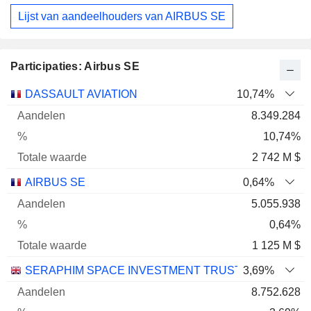
Lijst van aandeelhouders van AIRBUS SE
Participaties: Airbus SE
Totale
DASSAULT AVIATION
10,74%
Naam
Aandelen
%
waarde
8.349.284
10,74%
2 742 M $
AIRBUS SE
0,64%
5.055.938
0,64%
1 125 M $
SERAPHIM SPACE INVESTMENT TRUST PLC
3,69%
8.752.628