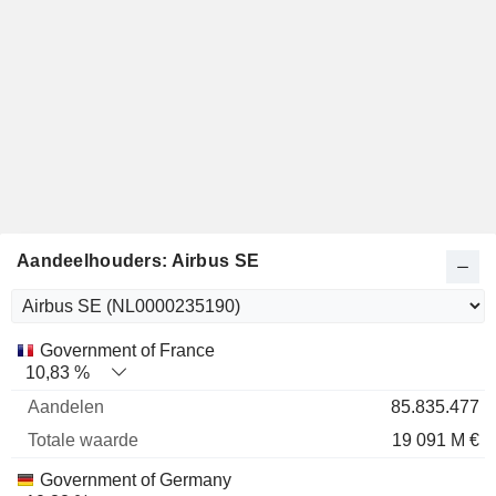
Aandeelhouders: Airbus SE
Totale
Government of France
Naam
Aandelen
%
waarde
10,83 %
85.835.477
19 091 M €
Government of Germany