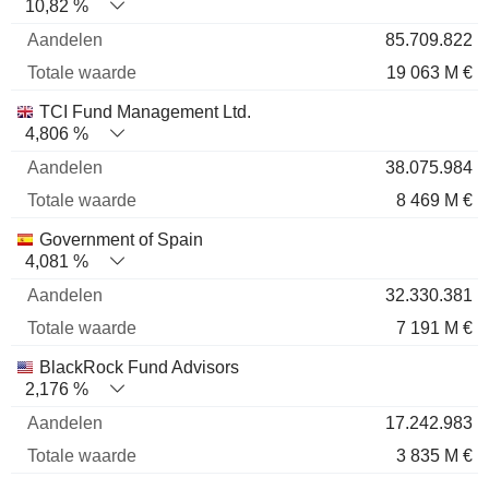
10,82 %
85.709.822
19 063 M €
TCI Fund Management Ltd.
4,806 %
38.075.984
8 469 M €
Government of Spain
4,081 %
32.330.381
7 191 M €
BlackRock Fund Advisors
2,176 %
17.242.983
3 835 M €