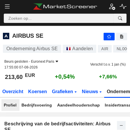
AIRBUS SE
213,60
€
+0,54%
AIRBUS SE
Onderneming Airbus SE
Aandelen
AIR
NL000
Beurs gesloten -
Euronext Paris
Verschil t.o.v. 1 jan (%)
17:55:00 07-08-2026
EUR
+0,54%
213,60
+7,66%
Overzicht
Koersen
Grafieken
Nieuws
Ondernem
Profiel
Bedrijfsvoering
Aandeelhouderschap
Insidertrans
Beschrijving van de bedrijfsactiviteiten: Airbus
SE