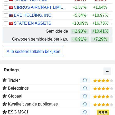
CIRRUS AIRCRAFT LIMITED
+1,37%
+1,64%
EVE HOLDING, INC.
+5,34%
+18,97%
STATE EN ASSETS
+10,09%
+16,73%
+
Gemiddelde
+2,90%
+10,41%
+
Gewogen gemiddelde per kap.
+0,91%
+7,29%
+
Alle sectorresultaten bekijken
Ratings
Trader
Beleggings
Globaal
Kwaliteit van de publicaties
ESG MSCI
BBB