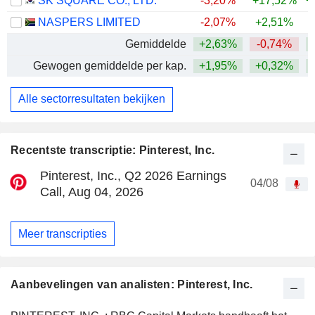
SK SQUARE CO., LTD.
-3,20%
+17,52%
+
NASPERS LIMITED
-2,07%
+2,51%
Gemiddelde
+2,63%
-0,74%
+
Gewogen gemiddelde per kap.
+1,95%
+0,32%
+
Alle sectorresultaten bekijken
Recentste transcriptie: Pinterest, Inc.
Pinterest, Inc., Q2 2026 Earnings
04/08
Call, Aug 04, 2026
Meer transcripties
Aanbevelingen van analisten: Pinterest, Inc.