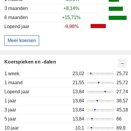
3 maanden
+8,14%
6 maanden
+15,71%
Lopend jaar
-9,98%
Meer koersen
Koerspieken en -dalen
1 week
23,02
25,72
1 maand
21,55
25,72
Lopend jaar
13,84
27,74
1 jaar
13,84
38,57
3 jaar
13,84
45,18
5 jaar
13,84
66
10 jaar
10,1
89,9