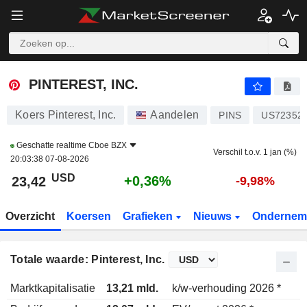
PINTEREST, INC.
23,42
$
+0,36%
PINTEREST, INC.
Koers Pinterest, Inc.
Aandelen
PINS
US72352
Geschatte realtime
Cboe BZX
Verschil t.o.v. 1 jan (%)
20:03:38 07-08-2026
USD
+0,36%
23,42
-9,98%
Overzicht
Koersen
Grafieken
Nieuws
Ondernem
Totale waarde: Pinterest, Inc.
Marktkapitalisatie
13,21 mld.
k/w-verhouding 2026 *