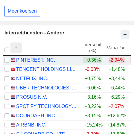
Meer koersen
Internetdiensten - Andere
Verschil
Varia. 5d.
V
(%)
PINTEREST, INC.
+0,36%
-2,94%
TENCENT HOLDINGS LIMITED
-0,08%
+1,48%
NETFLIX, INC.
+0,75%
+3,44%
UBER TECHNOLOGIES, INC.
+6,06%
+6,44%
PROSUS N.V.
+3,16%
+6,29%
SPOTIFY TECHNOLOGY S.A.
+3,22%
-2,07%
DOORDASH, INC.
+3,15%
+12,62%
AIRBNB, INC.
+15,24%
+14,87%
+