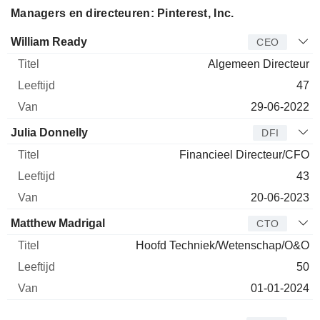
Managers en directeuren: Pinterest, Inc.
Bedrijfsleider
Titel
Leeftijd
Van
William Ready
CEO
Algemeen Directeur
47
29-06-2022
Julia Donnelly
DFI
Financieel Directeur/CFO
43
20-06-2023
Matthew Madrigal
CTO
Hoofd Techniek/Wetenschap/O&O
50
01-01-2024