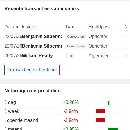
Recente transacties van insiders
Datum
Insider
Type
Hoofdpost
V
22/07/26
Benjamin Silbermann
Oprichter
-4
Conversion
22/07/26
Benjamin Silbermann
Oprichter
9
Conversion
20/07/26
William Ready
Algemeen directeur
-3
Tax
Transactiegeschiedenis
Noteringen en prestaties
1 dag
+0,28%
1 week
-2,94%
Lopende maand
-2,94%
1 maand
+3,95%