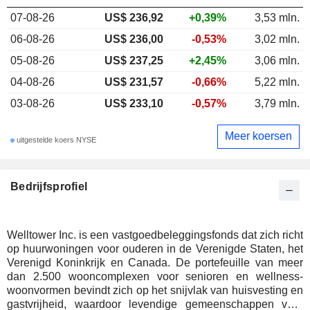
07-08-26
US$ 236,92
+0,39%
3,53 mln.
06-08-26
US$ 236,00
-0,53%
3,02 mln.
05-08-26
US$ 237,25
+2,45%
3,06 mln.
04-08-26
US$ 231,57
-0,66%
5,22 mln.
03-08-26
US$ 233,10
-0,57%
3,79 mln.
Meer koersen
uitgestelde koers NYSE
Bedrijfsprofiel
Welltower Inc. is een vastgoedbeleggingsfonds dat zich richt
op huurwoningen voor ouderen in de Verenigde Staten, het
Verenigd Koninkrijk en Canada. De portefeuille van meer
dan 2.500 wooncomplexen voor senioren en wellness-
woonvormen bevindt zich op het snijvlak van huisvesting en
gastvrijheid, waardoor levendige gemeenschappen voor