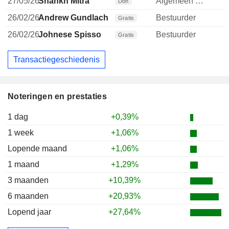
27/05/26
Shankh Mitra
Algemeen directeur
Don
26/02/26
Andrew Gundlach
Bestuurder
Gratis
26/02/26
Johnese Spisso
Bestuurder
Gratis
Transactiegeschiedenis
Noteringen en prestaties
1 dag
+0,39%
1 week
+1,06%
Lopende maand
+1,06%
1 maand
+1,29%
3 maanden
+10,39%
6 maanden
+20,93%
Lopend jaar
+27,64%