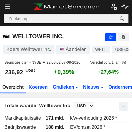
WELLTOWER INC.
236,92
$
+0,39%
WELLTOWER INC.
Koers Welltower Inc.
Aandelen
WELL
US9504
Beurs gesloten -
NYSE
22:00:02 07-08-2026
Verschil t.o.v. 1 jan (%)
USD
+0,39%
236,92
+27,64%
Overzicht
Koersen
Grafieken
Nieuws
Ondernem
Totale waarde: Welltower Inc.
Marktkapitalisatie
171 mld.
k/w-verhouding 2026 *
Bedrijfswaarde
188 mld.
EV/omzet 2026 *