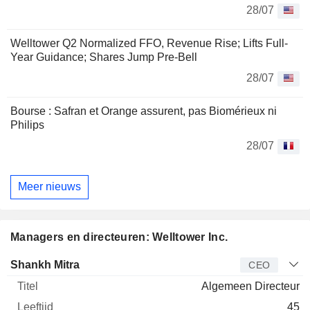
28/07
Welltower Q2 Normalized FFO, Revenue Rise; Lifts Full-
Year Guidance; Shares Jump Pre-Bell
28/07
Bourse : Safran et Orange assurent, pas Biomérieux ni
Philips
28/07
Meer nieuws
Managers en directeuren: Welltower Inc.
Bedrijfsleider
Titel
Leeftijd
Van
Shankh Mitra
CEO
Algemeen Directeur
45