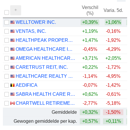
Verschil
Varia. 5d.
V
(%)
WELLTOWER INC.
+0,39%
+1,06%
+
VENTAS, INC.
+1,19%
-0,16%
+
HEALTHPEAK PROPERTIES, INC.
+1,47%
-1,92%
+
OMEGA HEALTHCARE INVESTORS, INC.
-0,45%
-4,29%
+
AMERICAN HEALTHCARE REIT, INC.
+3,71%
+2,05%
+
CARETRUST REIT, INC.
+0,22%
-1,72%
+
HEALTHCARE REALTY TRUST INCORPORATED
-1,14%
-4,95%
+
AEDIFICA
-0,07%
-1,42%
SABRA HEALTH CARE REIT, INC.
+0,62%
-0,61%
+
CHARTWELL RETIREMENT RESIDENCES
-2,77%
-5,18%
+
Gemiddelde
+0,32%
-1,50%
+
Gewogen gemiddelde per kap.
+0,57%
+0,11%
+