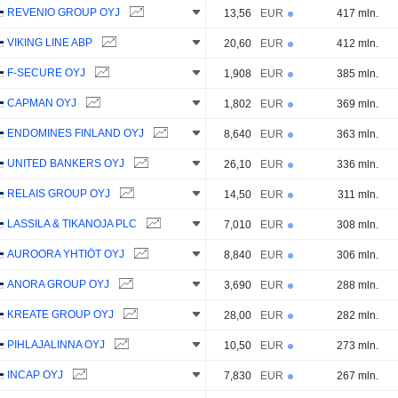
REVENIO GROUP OYJ
13,56
EUR
417 mln.
VIKING LINE ABP
20,60
EUR
412 mln.
F-SECURE OYJ
1,908
EUR
385 mln.
CAPMAN OYJ
1,802
EUR
369 mln.
ENDOMINES FINLAND OYJ
8,640
EUR
363 mln.
UNITED BANKERS OYJ
26,10
EUR
336 mln.
RELAIS GROUP OYJ
14,50
EUR
311 mln.
LASSILA & TIKANOJA PLC
7,010
EUR
308 mln.
AUROORA YHTIÖT OYJ
8,840
EUR
306 mln.
ANORA GROUP OYJ
3,690
EUR
288 mln.
KREATE GROUP OYJ
28,00
EUR
282 mln.
PIHLAJALINNA OYJ
10,50
EUR
273 mln.
INCAP OYJ
7,830
EUR
267 mln.