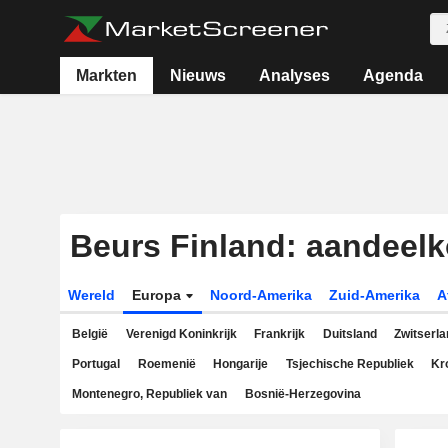
Markten
Nieuws
Analyses
Agenda
Beurs Finland: aandeel
Wereld
Europa
Noord-Amerika
Zuid-Amerika
A
België
Verenigd Koninkrijk
Frankrijk
Duitsland
Zwitserla
Portugal
Roemenië
Hongarije
Tsjechische Republiek
Kr
Montenegro, Republiek van
Bosnië-Herzegovina