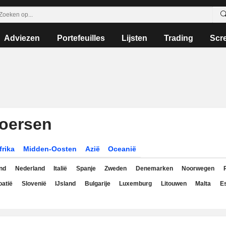
Adviezen
Portefeuilles
Lijsten
Trading
Scr
koersen
frika
Midden-Oosten
Azië
Oceanië
nd
Nederland
Italië
Spanje
Zweden
Denemarken
Noorwegen
oatië
Slovenië
IJsland
Bulgarije
Luxemburg
Litouwen
Malta
Es