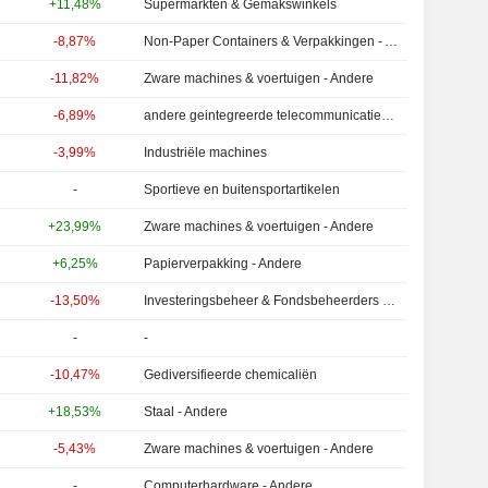
+11,48%
Supermarkten & Gemakswinkels
-8,87%
Non-Paper Containers & Verpakkingen - Andere
-11,82%
Zware machines & voertuigen - Andere
-6,89%
andere geintegreerde telecommunicatiediensten
-3,99%
Industriële machines
-
Sportieve en buitensportartikelen
+23,99%
Zware machines & voertuigen - Andere
+6,25%
Papierverpakking - Andere
-13,50%
Investeringsbeheer & Fondsbeheerders - Andere
-
-
-10,47%
Gediversifieerde chemicaliën
+18,53%
Staal - Andere
-5,43%
Zware machines & voertuigen - Andere
-
Computerhardware - Andere