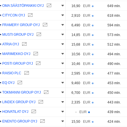
OMA SÄÄSTÖPANKKI OYJ
16,90
EUR
649 mln.
CITYCON OYJ
2,910
EUR
618 mln.
FRAMERY GROUP OYJ
6,490
EUR
594 mln.
MUSTI GROUP OYJ
14,85
EUR
573 mln.
ATRIA OYJ
15,68
EUR
512 mln.
MARIMEKKO OYJ
10,56
EUR
494 mln.
POSTI GROUP OYJ
10,46
EUR
490 mln.
RAISIO PLC
2,595
EUR
477 mln.
EQ OYJ
9,460
EUR
453 mln.
TOKMANNI GROUP OYJ
6,700
EUR
450 mln.
LINDEX GROUP OYJ
2,335
EUR
443 mln.
HOIVATILAT OYJ
-
EUR
439 mln.
ENENTO GROUP OYJ
15,50
EUR
424 mln.