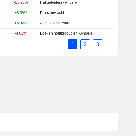
-18,95%
Halfgeleiders - Andere
+8,59%
Diepzeevracht
+5,92%
Applicatiesoftware
-4,62%
Bos- en houtproducten - Andere
1
2
3