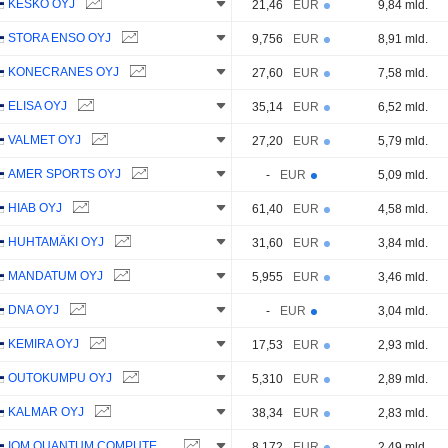
KESKO OYJ
21,46
EUR
9,84 mld.
STORA ENSO OYJ
9,756
EUR
8,91 mld.
KONECRANES OYJ
27,60
EUR
7,58 mld.
ELISA OYJ
35,14
EUR
6,52 mld.
VALMET OYJ
27,20
EUR
5,79 mld.
AMER SPORTS OYJ
-
EUR
5,09 mld.
HIAB OYJ
61,40
EUR
4,58 mld.
HUHTAMÄKI OYJ
31,60
EUR
3,84 mld.
MANDATUM OYJ
5,955
EUR
3,46 mld.
DNA OYJ
-
EUR
3,04 mld.
KEMIRA OYJ
17,53
EUR
2,93 mld.
OUTOKUMPU OYJ
5,310
EUR
2,89 mld.
KALMAR OYJ
38,34
EUR
2,83 mld.
IQM QUANTUM COMPUTERS OYJ
8,172
EUR
2,49 mld.