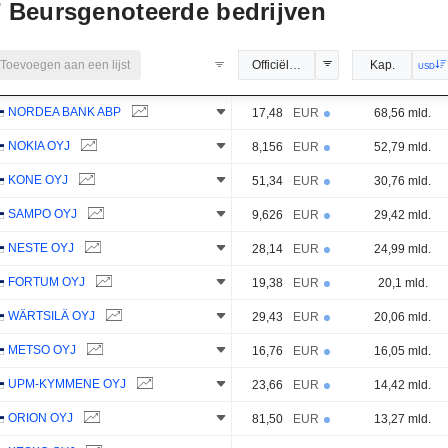
7
Beursgenoteerde bedrijven
Toevoegen aan een lijst
Officiële koers
Kap.
USD
NORDEA BANK ABP
17,48
EUR
68,56 mld.
NOKIA OYJ
8,156
EUR
52,79 mld.
KONE OYJ
51,34
EUR
30,76 mld.
SAMPO OYJ
9,626
EUR
29,42 mld.
NESTE OYJ
28,14
EUR
24,99 mld.
FORTUM OYJ
19,38
EUR
20,1 mld.
WÄRTSILÄ OYJ
29,43
EUR
20,06 mld.
METSO OYJ
16,76
EUR
16,05 mld.
UPM-KYMMENE OYJ
23,66
EUR
14,42 mld.
ORION OYJ
81,50
EUR
13,27 mld.