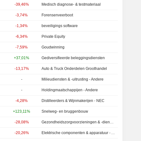
-39,46%
Medisch diagnose- & testmateriaal
-3,74%
Forensenveerboot
-1,34%
beveiligings software
-6,34%
Private Equity
-7,59%
Goudwinning
+37,01%
Gediversifieerde beleggingsdiensten
-13,17%
Auto & Truck Onderdelen Groothandel
-
Milieudiensten & -uitrusting - Andere
-
Holdingmaatschappijen - Andere
-4,28%
Distilleerders & Wijnmakerijen - NEC
+123,11%
Snelweg- en bruggenbouw
-28,08%
Gezondheidszorgvoorzieningen & -diensten - Andere
-20,26%
Elektrische componenten & apparatuur - Andere