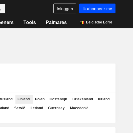
Inloggen
Ik abonneer me
eeners
Tools
Palmares
Belgische Editie
Rusland
Finland
Polen
Oostenrijk
Griekenland
Ierland
tland
Servië
Letland
Guernsey
Macedonië