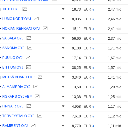
TIETO OYJ
18,73
EUR
2,47 mld.
LUMO KODIT OYJ
8,035
EUR
2,46 mld.
NOKIAN RENKAAT OYJ
15,11
EUR
2,41 mld.
VAISALA OYJ
56,60
EUR
2,37 mld.
SANOMA OYJ
9,130
EUR
1,71 mld.
PUUILO OYJ
17,14
EUR
1,67 mld.
BITTIUM OYJ
38,25
EUR
1,57 mld.
METSÄ BOARD OYJ
3,340
EUR
1,41 mld.
ALMA MEDIA OYJ
13,50
EUR
1,29 mld.
FISKARS OYJ ABP
13,38
EUR
1,25 mld.
FINNAIR OYJ
4,958
EUR
1,17 mld.
TERVEYSTALO OYJ
7,610
EUR
1,12 mld.
RAMIRENT OYJ
8,770
EUR
1,11 mld.