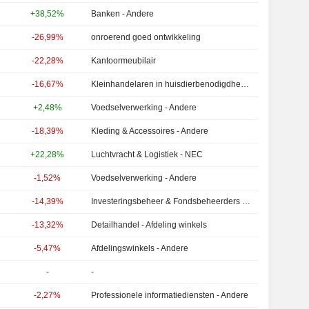
+38,52%
Banken - Andere
-26,99%
onroerend goed ontwikkeling
-22,28%
Kantoormeubilair
-16,67%
Kleinhandelaren in huisdierbenodigdheden
+2,48%
Voedselverwerking - Andere
-18,39%
Kleding & Accessoires - Andere
+22,28%
Luchtvracht & Logistiek - NEC
-1,52%
Voedselverwerking - Andere
-14,39%
Investeringsbeheer & Fondsbeheerders - Andere
-13,32%
Detailhandel - Afdeling winkels
-5,47%
Afdelingswinkels - Andere
-
-
-2,27%
Professionele informatiediensten - Andere