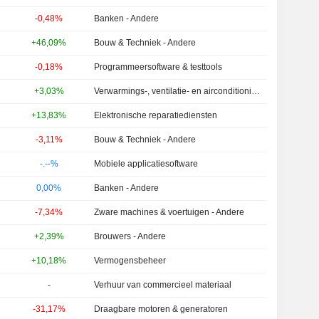
-0,48%
Banken - Andere
+46,09%
Bouw & Techniek - Andere
-0,18%
Programmeersoftware & testtools
+3,03%
Verwarmings-, ventilatie- en airconditioningsystemen
+13,83%
Elektronische reparatiediensten
-3,11%
Bouw & Techniek - Andere
-.--%
Mobiele applicatiesoftware
0,00%
Banken - Andere
-7,34%
Zware machines & voertuigen - Andere
+2,39%
Brouwers - Andere
+10,18%
Vermogensbeheer
-
Verhuur van commercieel materiaal
-31,17%
Draagbare motoren & generatoren