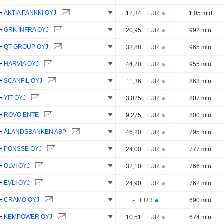
AKTIA PANKKI OYJ
12,34
EUR
1,05 mld.
GRK INFRA OYJ
20,95
EUR
992 mln.
QT GROUP OYJ
32,88
EUR
965 mln.
HARVIA OYJ
44,20
EUR
955 mln.
SCANFIL OYJ
11,36
EUR
863 mln.
YIT OYJ
3,025
EUR
807 mln.
ROVO ENTE
9,275
EUR
800 mln.
ÅLANDSBANKEN ABP
46,20
EUR
795 mln.
PONSSE OYJ
24,00
EUR
777 mln.
OLVI OYJ
32,10
EUR
766 mln.
EVLI OYJ
24,90
EUR
762 mln.
CRAMO OYJ
-
EUR
690 mln.
KEMPOWER OYJ
10,51
EUR
674 mln.