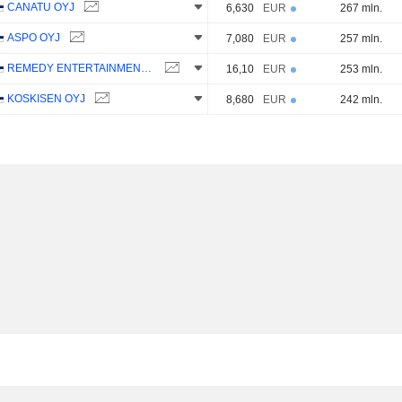
CANATU OYJ
6,630
EUR
267 mln.
ASPO OYJ
7,080
EUR
257 mln.
REMEDY ENTERTAINMENT OYJ
16,10
EUR
253 mln.
KOSKISEN OYJ
8,680
EUR
242 mln.