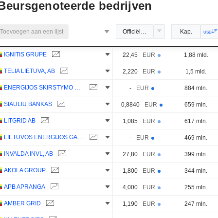
Beursgenoteerde bedrijven
Toevoegen aan een lijst
Officiële koers
Kap.
USD
IGNITIS GRUPE
22,45
EUR
1,88 mld.
TELIA LIETUVA, AB
2,220
EUR
1,5 mld.
ENERGIJOS SKIRSTYMO OPERATORIUS
-
EUR
884 mln.
SIAULIU BANKAS
0,8840
EUR
659 mln.
LITGRID AB
1,085
EUR
617 mln.
LIETUVOS ENERGIJOS GAMYBA AB
-
EUR
469 mln.
INVALDA INVL, AB
27,80
EUR
399 mln.
AKOLA GROUP
1,800
EUR
344 mln.
APB APRANGA
4,000
EUR
255 mln.
AMBER GRID
1,190
EUR
247 mln.