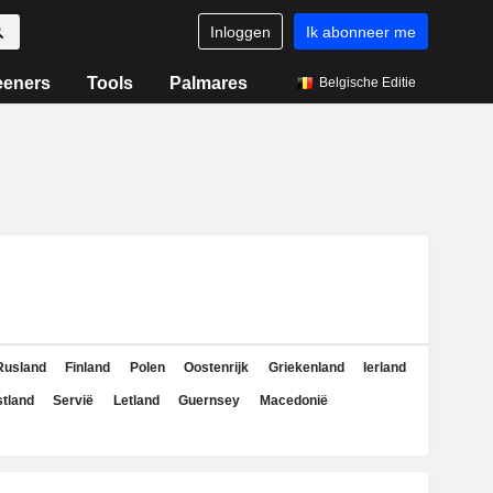
Inloggen
Ik abonneer me
eeners
Tools
Palmares
Belgische Editie
Rusland
Finland
Polen
Oostenrijk
Griekenland
Ierland
tland
Servië
Letland
Guernsey
Macedonië