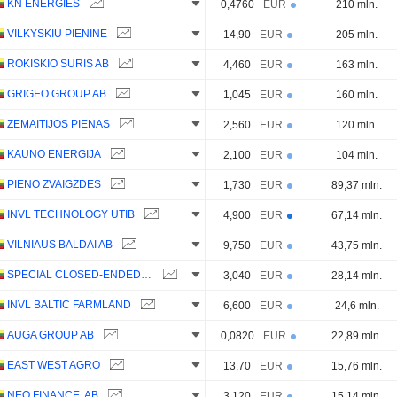
KN ENERGIES
0,4760
EUR
210 mln.
VILKYSKIU PIENINE
14,90
EUR
205 mln.
ROKISKIO SURIS AB
4,460
EUR
163 mln.
GRIGEO GROUP AB
1,045
EUR
160 mln.
ZEMAITIJOS PIENAS
2,560
EUR
120 mln.
KAUNO ENERGIJA
2,100
EUR
104 mln.
PIENO ZVAIGZDES
1,730
EUR
89,37 mln.
INVL TECHNOLOGY UTIB
4,900
EUR
67,14 mln.
VILNIAUS BALDAI AB
9,750
EUR
43,75 mln.
SPECIAL CLOSED-ENDED TYPE REAL ESTATE INVESTMENT COMPANY INVL BALTIC REAL ESTATE
3,040
EUR
28,14 mln.
INVL BALTIC FARMLAND
6,600
EUR
24,6 mln.
AUGA GROUP AB
0,0820
EUR
22,89 mln.
EAST WEST AGRO
13,70
EUR
15,76 mln.
NEO FINANCE, AB
3,120
EUR
15,14 mln.