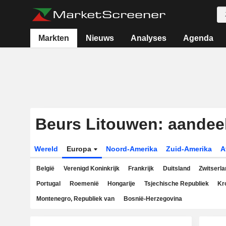
Markten
Nieuws
Analyses
Agenda
Beurs Litouwen: aandee
Wereld
Europa
Noord-Amerika
Zuid-Amerika
A
België
Verenigd Koninkrijk
Frankrijk
Duitsland
Zwitserla
Portugal
Roemenië
Hongarije
Tsjechische Republiek
Kr
Montenegro, Republiek van
Bosnië-Herzegovina