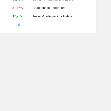
-31,77%
Begeleide touroperators
+12,90%
Textiel & lederwaren - Andere
-.--%
-