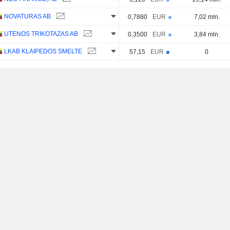
NOVATURAS AB
0,7880
EUR
7,02 mln.
UTENOS TRIKOTAZAS AB
0,3500
EUR
3,84 mln.
LKAB KLAIPEDOS SMELTE
57,15
EUR
0