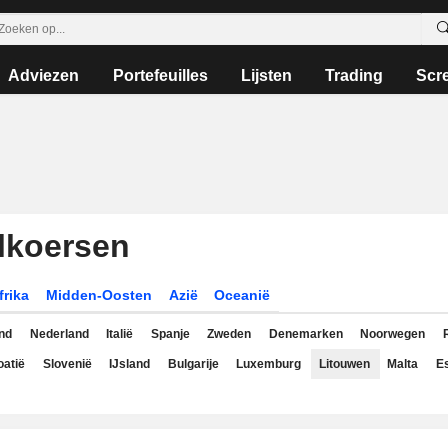
Adviezen
Portefeuilles
Lijsten
Trading
Scr
lkoersen
frika
Midden-Oosten
Azië
Oceanië
nd
Nederland
Italië
Spanje
Zweden
Denemarken
Noorwegen
oatië
Slovenië
IJsland
Bulgarije
Luxemburg
Litouwen
Malta
Es