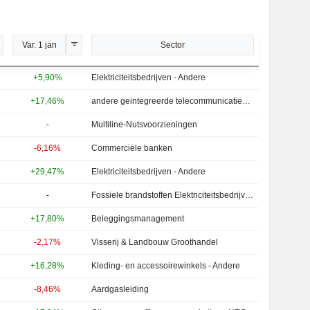
Var. 1 jan
Sector
+5,90%
Elektriciteitsbedrijven - Andere
+17,46%
andere geintegreerde telecommunicatiediensten
-
Multiline-Nutsvoorzieningen
-6,16%
Commerciële banken
+29,47%
Elektriciteitsbedrijven - Andere
-
Fossiele brandstoffen Elektriciteitsbedrijven
+17,80%
Beleggingsmanagement
-2,17%
Visserij & Landbouw Groothandel
+16,28%
Kleding- en accessoirewinkels - Andere
-8,46%
Aardgasleiding