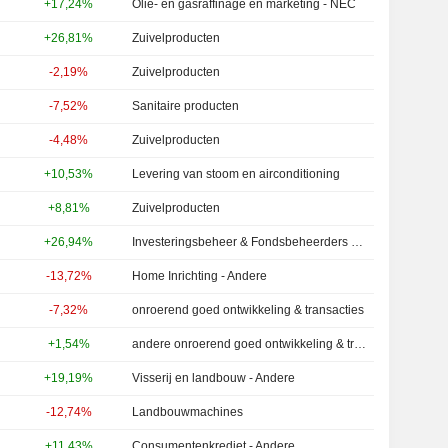
+17,24%
Olie- en gasraffinage en marketing - NEC
+26,81%
Zuivelproducten
-2,19%
Zuivelproducten
-7,52%
Sanitaire producten
-4,48%
Zuivelproducten
+10,53%
Levering van stoom en airconditioning
+8,81%
Zuivelproducten
+26,94%
Investeringsbeheer & Fondsbeheerders - Andere
-13,72%
Home Inrichting - Andere
-7,32%
onroerend goed ontwikkeling & transacties
+1,54%
andere onroerend goed ontwikkeling & transacties
+19,19%
Visserij en landbouw - Andere
-12,74%
Landbouwmachines
+11,43%
Consumentenkrediet - Andere