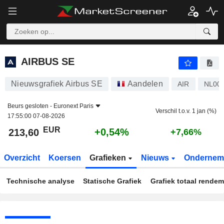
AIRBUS SE
213,60
€
+0,54%
AIRBUS SE
Nieuwsgrafiek Airbus SE
Aandelen
AIR
NL00
Beurs gesloten -
Euronext Paris
Verschil t.o.v. 1 jan (%)
17:55:00 07-08-2026
EUR
+0,54%
213,60
+7,66%
Overzicht
Koersen
Grafieken
Nieuws
Ondernem
Technische analyse
Statische Grafiek
Grafiek totaal rende