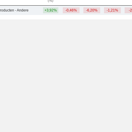
(%)
roducten - Andere
+3,92%
-0,46%
-6,20%
-1,21%
-