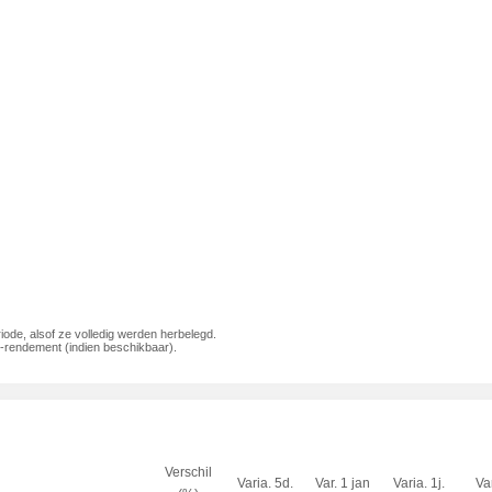
iode, alsof ze volledig werden herbelegd.
rendement (indien beschikbaar).
Verschil
Varia. 5d.
Var. 1 jan
Varia. 1j.
Var