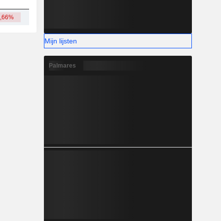
2,66%
209 mld.
Mijn lijsten
Palmares