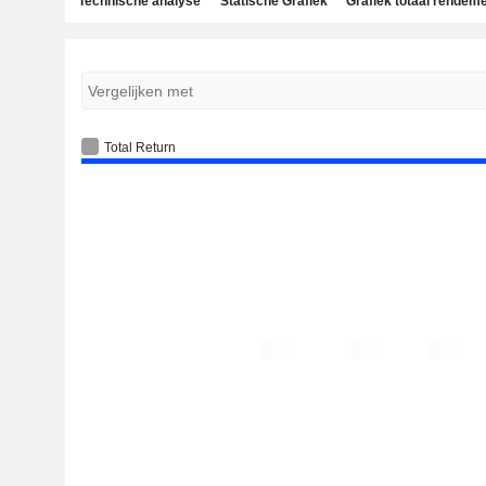
Technische analyse
Statische Grafiek
Grafiek totaal rendem
Total Return