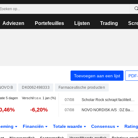
Adviezen
Portefeuilles
Lijsten
Trading
Scr
Toevoegen aan een lijst
PDF-
NOVO B
DK0062498333
Farmaceutische producten
atie 5 dagen
Verschil t.o.v. 1 jan (%)
07/08
Scholar Rock schrapt faciliteit van Novo Nordisk uit marktaanvraag voor medicijn tegen spierzwakte
0,46%
-6,20%
07/08
NOVO NORDISK A/S : DZ Bank herhaalt Neutraal advies
neming
Financiën
Totale waarde
Consensus
Ratin