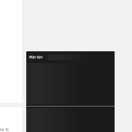
Mijn lijst
ia. 5j.
Kap.
KT
MT
LT