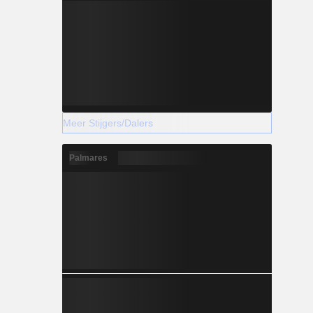
Meer Stijgers/Dalers
Palmares