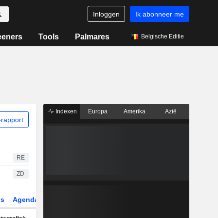
Inloggen
Ik abonneer me
eeners
Tools
Palmares
Belgische Editie
Indexen
Europa
Amerika
Azië
rapport
RE
ZD
gs
Agenda
Sector
Derivaten
ETF's