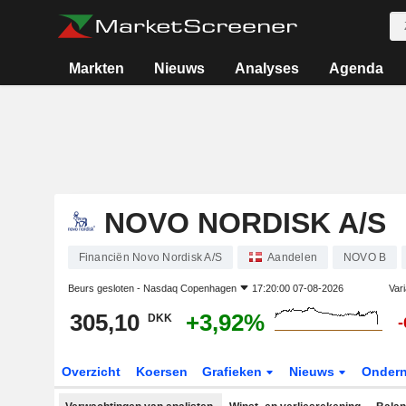
Markten
Nieuws
Analyses
Agenda
NOVO NORDISK A/S
Financiën Novo Nordisk A/S
Aandelen
NOVO B
Beurs gesloten -
Nasdaq Copenhagen
17:20:00 07-08-2026
Vari
305,10
+3,92%
DKK
-
Overzicht
Koersen
Grafieken
Nieuws
Onder