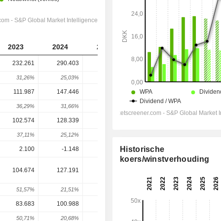
2023
2024
2025
2026
2027
232.261
290.403
309.064
295.952
303.678
31,26%
25,03%
6,43%
-4,24%
2,61%
111.987
147.446
149.640
140.962
144.414
36,29%
31,66%
1,49%
-5,8%
2,45%
102.574
128.339
127.658
119.367
122.559
37,11%
25,12%
-0,53%
-6,49%
2,67%
Historische
2.100
-1.148
2.882
-1.405
-3.213
koers/winstverhouding
104.674
127.191
130.540
125.935
122.130
51,57%
21,51%
2,63%
-3,53%
-3,02%
83.683
100.988
102.434
98.165
95.427
50,71%
20,68%
1,43%
-4,17%
-2,79%