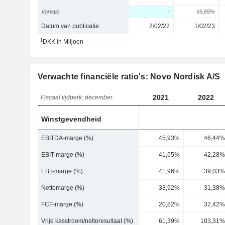
Variatie
-
95,65%
Datum van publicatie
2/02/22
1/02/23
1
DKK in Miljoen
Verwachte financiële ratio's: Novo Nordisk A/S
2021
2022
Fiscaal tijdperk: december
Winstgevendheid
EBITDA-marge (%)
45,93%
46,44%
EBIT-marge (%)
41,65%
42,28%
EBT-marge (%)
41,96%
39,03%
Nettomarge (%)
33,92%
31,38%
FCF-marge (%)
20,82%
32,42%
Vrije kasstroom/nettoresultaat (%)
61,39%
103,31%