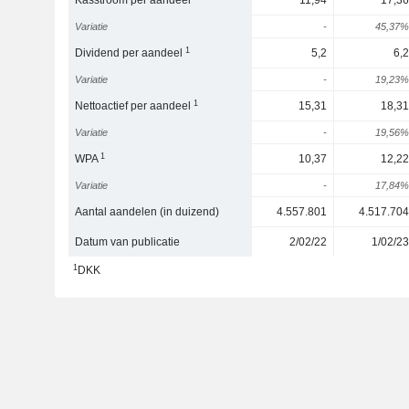
Kasstroom per aandeel
11,94
17,36
Variatie
-
45,37%
1
Dividend per aandeel
5,2
6,2
Variatie
-
19,23%
1
Nettoactief per aandeel
15,31
18,31
Variatie
-
19,56%
1
WPA
10,37
12,22
Variatie
-
17,84%
Aantal aandelen (in duizend)
4.557.801
4.517.704
Datum van publicatie
2/02/22
1/02/23
1
DKK