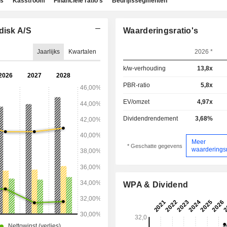
ns
Kasstroom
Financiële ratio's
Bedrijfssegmenten
disk A/S
Waarderingsratio's
Jaarlijks
Kwartalen
2026 *
k/w-verhouding
13,8x
PBR-ratio
5,8x
EV/omzet
4,97x
Dividendrendement
3,68%
Meer
* Geschatte gegevens
waarderingsr
WPA & Dividend