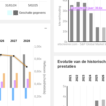
31/01/24
5/02/25
3/02/26
-
-
Geschatte gegevens
Evolutie van de historisc
prestaties