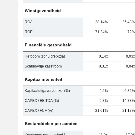
Winstgevendheid
ROA
28,14%
25,48%
ROE
71,24%
72%
Financiële gezondheid
Hefboom (schuld/ebitda)
0,14x
0,03x
Schuld/vrije kasstroom
0,31x
0,04x
Kapitaalintensiteit
Kapitaaluitgaven/omzet (%)
4,5%
6,86%
CAPEX / EBITDA (%)
9,8%
14,78%
CAPEX / FCF (%)
21,61%
21,17%
Bestanddelen per aandeel
1