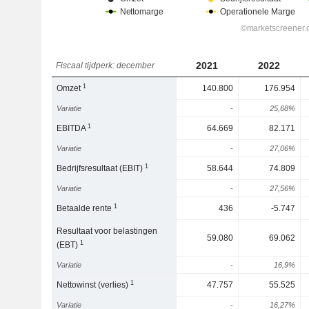
2021
2022
Fiscaal tijdperk: december
1
Omzet
140.800
176.954
Variatie
-
25,68%
1
EBITDA
64.669
82.171
Variatie
-
27,06%
1
Bedrijfsresultaat (EBIT)
58.644
74.809
Variatie
-
27,56%
1
Betaalde rente
436
-5.747
Resultaat voor belastingen
59.080
69.062
1
(EBT)
Variatie
-
16,9%
1
Nettowinst (verlies)
47.757
55.525
Variatie
-
16,27%