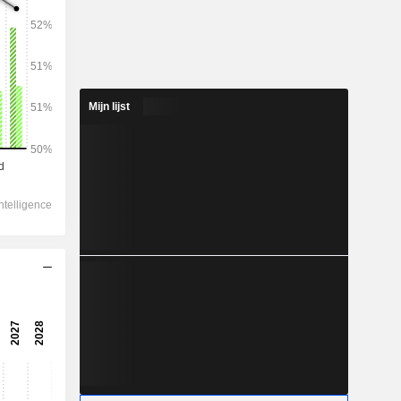
2028
Mijn lijst
322.601
6,23%
154.343
6,88%
131.581
7,36%
-2.799
130.624
6,95%
101.860
6,74%