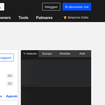
Inloggen
Ik abonneer me
eeners
Tools
Palmares
Belgische Editie
Indexen
Europa
Amerika
Azië
rapport
RE
ZD
gs
Agenda
Sector
Derivaten
ETF's