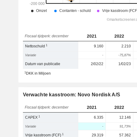
2021
2022
Fiscaal tijdperk: december
1
Nettoschuld
9.160
2.210
Variatie
-
-75,87%
Datum van publicatie
2/02/22
1/02/23
1
DKK in Miljoen
Verwachte kasstroom: Novo Nordisk A/S
2021
2022
Fiscaal tijdperk: december
1
CAPEX
6.335
12.146
Variatie
-
91,73%
1
Vrije kasstroom (FCF)
29.319
57.362