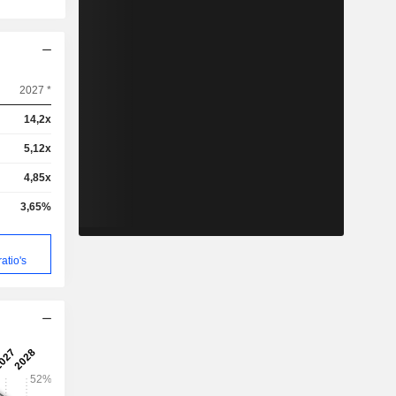
2027 *
14,2x
5,12x
4,85x
3,65%
atio's