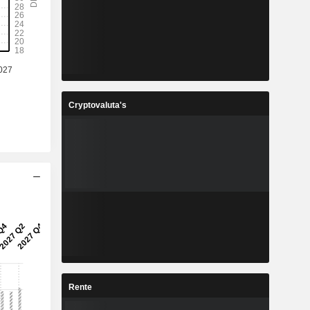
7
27,21
%
10,75%
3
12
%
7,86%
5
66,68
%
11,96%
Cryptovaluta's
6
23,23
%
8,2%
6
4.422.856
-
-
Rente