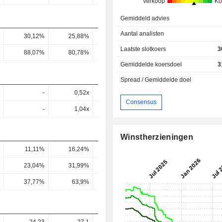
Verkoop
Ko
Gemiddeld advies
Aantal analisten
30,12%
25,88%
20,31%
18,37%
16,73
Laatste slotkoers
3
88,07%
80,78%
60,7%
46,38%
38,83
Gemiddelde koersdoel
3
Spread / Gemiddelde doel
-
0,52x
0,69x
0,87x
0,85
Consensus
-
1,04x
1,76x
2,02x
1,66
Winstherzieningen
11,11%
16,24%
19,46%
18,83%
12,68
23,04%
31,99%
40,19%
39,54%
26,67
37,77%
63,9%
102%
92,09%
52,4