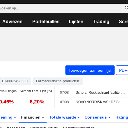
Adviezen
Portefeuilles
Lijsten
Trading
Scr
Toevoegen aan een lijst
PDF-
DK0062498333
Farmaceutische producten
atie 5 dagen
Verschil t.o.v. 1 jan (%)
07/08
Scholar Rock schrapt faciliteit van Novo Nordisk uit marktaanvraag voor medicijn tegen spierzwakte
0,46%
-6,20%
07/08
NOVO NORDISK A/S : DZ Bank herhaalt Neutraal advies
neming
Financiën
Totale waarde
Consensus
Ratin