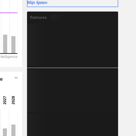
Mijn lijsten
-
Palmares
he