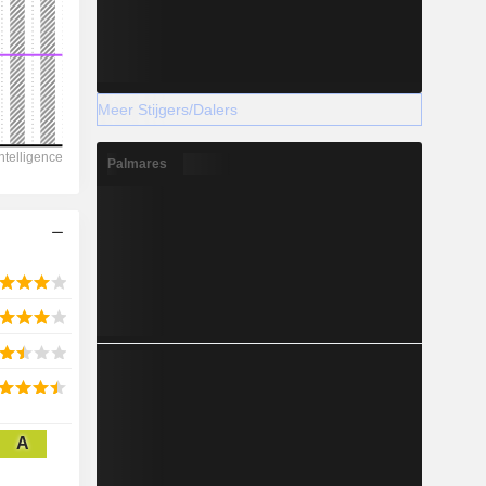
Meer Stijgers/Dalers
2028
Palmares
103.675
-15,2%
-
2028
30.615
A
-20,51%
87.142