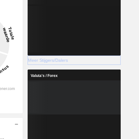
18,55%
-
2028
Meer Stijgers/Dalers
Valuta's / Forex
%
47,84%
%
40,79%
%
40,49%
%
31,57%
%
27,01%
%
85,55%