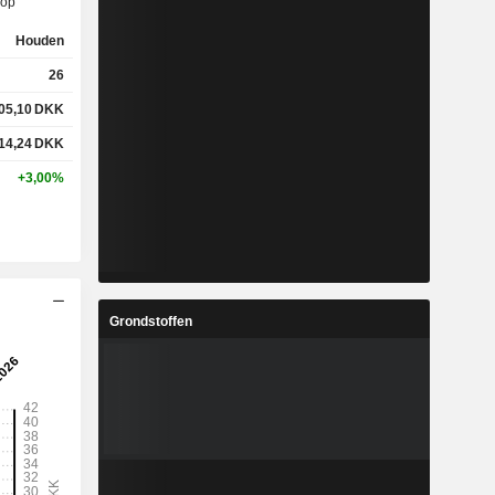
op
Houden
26
%
17,18%
05,10
DKK
%
36,78%
14,24
DKK
+3,00%
x
0,67x
x
1,19x
Grondstoffen
%
9,49%
%
19,84%
%
35,13%