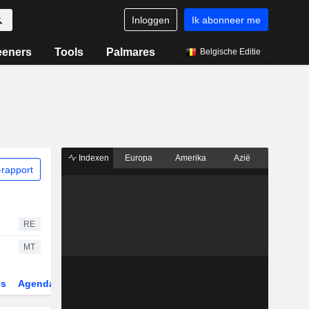
Inloggen
Ik abonneer me
eeners
Tools
Palmares
Belgische Editie
Indexen
Europa
Amerika
Azië
rapport
RE
MT
gs
Agenda
Sector