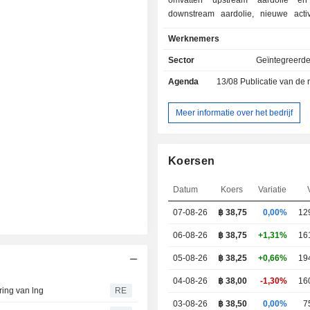
omvatten upstream aardolie en
downstream aardolie, nieuwe activ
infrastructuur, en overige activit
Werknemers
segment upstream aardolie en aar
aardolie-exploratie en -producti
Sector
Geïntegreerde
aardgas. Het segment downstream
Agenda
13/08
Publicatie van de resultat
omvat olie en detailhandel, inte
handel, petrochemie en raffinage. D
olie en detailhandel houdt zich be
Meer informatie over het bedrijf
olie- en detailhandel, waaronder ta
oplaadpunten voor elektrische voert
eten en drinken, buurtwinkels en a
Koersen
activiteiten in binnen- en buitenla
producten behoren aardgas voor aut
Datum
Koers
Variatie
aardgas voor klanten op de grootha
en overige producten. Tot de dienst
07-08-26
฿ 38,75
0,00%
12
aardgasdiensten voor voe
aardgastransport via pijpleidi
06-08-26
฿ 38,75
+1,31%
16
orderbeheercentrum, PTT Electr
05-08-26
฿ 38,25
+0,66%
19
Presentment & Payment en PTT E-Ta
04-08-26
฿ 38,00
-1,30%
16
ing van lng
RE
03-08-26
฿ 38,50
0,00%
7