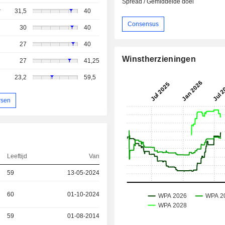
Spread / Gemiddelde doel
r
31,5
40
Consensus
30
40
27
40
Winstherzieningen
27
41,25
23,2
59,5
rsen
Leeftijd
Van
59
13-05-2024
60
01-10-2024
59
01-08-2014