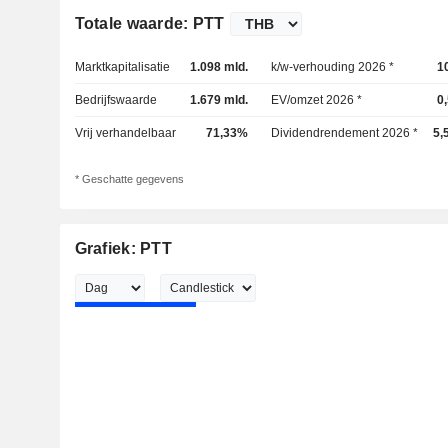
Totale waarde: PTT
Marktkapitalisatie
1.098 mld.
k/w-verhouding 2026 *
1
Bedrijfswaarde
1.679 mld.
EV/omzet 2026 *
0
Vrij verhandelbaar
71,33%
Dividendrendement 2026 *
5,
* Geschatte gegevens
Grafiek: PTT