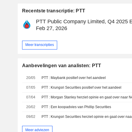
Recentste transcriptie: PTT
PTT Public Company Limited, Q4 2025 Ea
Feb 27, 2026
Meer transcripties
Aanbevelingen van analisten: PTT
20/05
PTT : Maybank positief over het aandeel
07/05
PTT : Krungsri Securities positief over het aandeel
07/04
PTT : Morgan Stanley herziet opinie en gaat over naar N
20/02
PTT : Een koopadvies van Phillip Securities
09/02
PTT : Krungsri Securities herziet opinie en gaat over naa
Meer adviezen