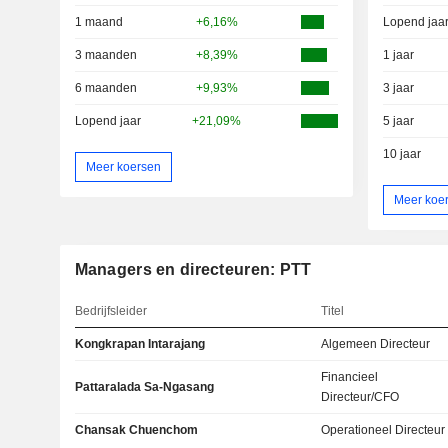
1 maand
+6,16%
Lopend jaa
3 maanden
+8,39%
1 jaar
6 maanden
+9,93%
3 jaar
Lopend jaar
+21,09%
5 jaar
10 jaar
Meer koersen
Meer koe
Managers en directeuren: PTT
Bedrijfsleider
Titel
Kongkrapan Intarajang
Algemeen Directeur
Financieel
Pattaralada Sa-Ngasang
Directeur/CFO
Chansak Chuenchom
Operationeel Directeur