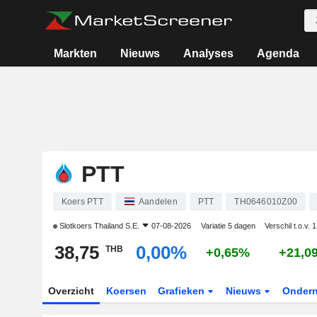
Markten
Nieuws
Analyses
Agenda
PTT
Koers PTT
Aandelen
PTT
TH0646010Z00
Slotkoers
Thailand S.E.
07-08-2026
Variatie 5 dagen
Verschil t.o.v. 
38,75
0,00%
THB
+0,65%
+21,0
Overzicht
Koersen
Grafieken
Nieuws
Onder