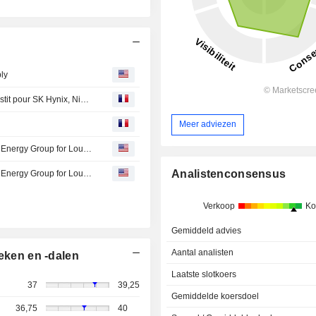
ly
Bourse : Schneider se renforce dans l'IA, Air Liquide investit pour SK Hynix, Nike déçoit
Meer adviezen
PTT Discusses U.S. LNG Deal with Australia's Woodside Energy Group for Louisiana Facility
Analistenconsensus
PTT Discusses U.S. LNG Deal with Australia's Woodside Energy Group for Louisiana Facility
Verkoop
Ko
Gemiddeld advies
Aantal analisten
eken en -dalen
Laatste slotkoers
37
39,25
Gemiddelde koersdoel
36,75
40