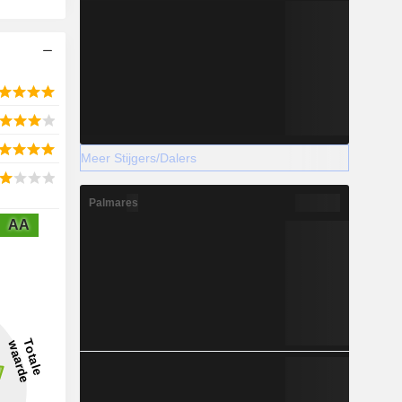
Meer Stijgers/Dalers
Palmares
AA