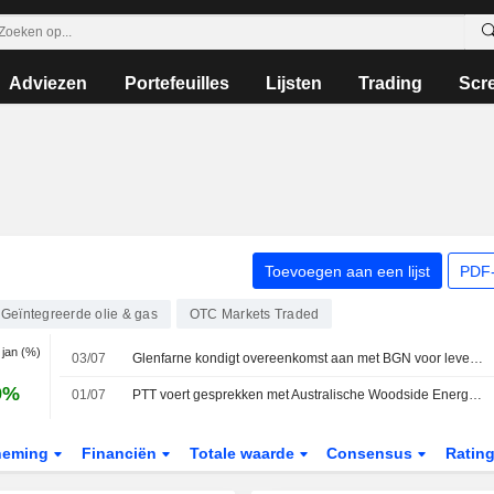
Adviezen
Portefeuilles
Lijsten
Trading
Scr
Toevoegen aan een lijst
PDF-
Geïntegreerde olie & gas
OTC Markets Traded
1 jan (%)
03/07
Glenfarne kondigt overeenkomst aan met BGN voor levering van lng
9%
01/07
PTT voert gesprekken met Australische Woodside Energy Group over Amerikaans lng-project in Louisiana
neming
Financiën
Totale waarde
Consensus
Ratin