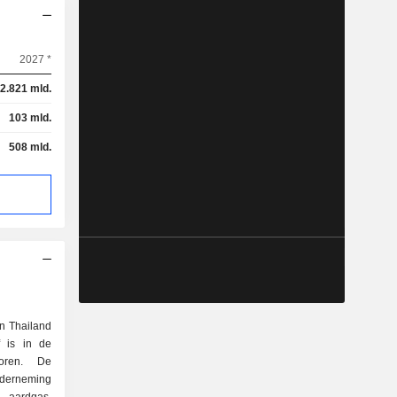
2027 *
2.821 mld.
103 mld.
508 mld.
n Thailand
f is in de
toren. De
erneming