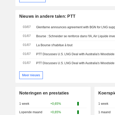
Nieuws in andere talen: PTT
03/07
Glenfarne announces agreement with BGN for LNG supp
01/07
01/07
La Bourse s'habitue à tout
01/07
01/07
Meer nieuws
Noteringen en prestaties
Koerspi
1 week
+0,65%
1 week
Lopende maand
+0,65%
1 maand