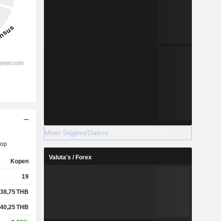
Meer Stijgers/Dalers
op
Valuta's / Forex
Kopen
19
38,75
THB
40,25
THB