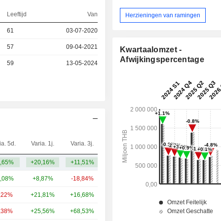
Leeftijd
Van
Herzieningen van ramingen
61
03-07-2020
57
09-04-2021
Kwartaalomzet -
Afwijkingspercentage
59
13-05-2024
ia. 5d.
Varia. 1j.
Varia. 3j.
Kap.($)
,65%
+20,16%
+11,51%
33,29 mld.
,08%
+8,87%
-18,84%
1.707 mld.
,22%
+21,81%
+16,68%
366 mld.
,38%
+25,56%
+68,53%
284 mld.