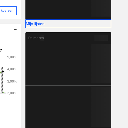
 koersen
Mijn lijsten
Palmares