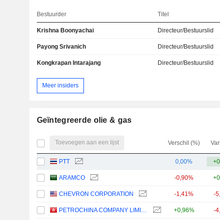
Bestuurder
Titel
Krishna Boonyachai
Directeur/Bestuurslid
Payong Srivanich
Directeur/Bestuurslid
Kongkrapan Intarajang
Directeur/Bestuurslid
Meer insiders
Geïntegreerde olie & gas
Toevoegen aan een lijst
Verschil (%)
Var
PTT
0,00%
+0
ARAMCO
-0,90%
+0
CHEVRON CORPORATION
-1,41%
-5
PETROCHINA COMPANY LIMITED
+0,96%
-4