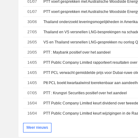
01/07
01/07
30/06
27/05
Thailand en VS versnellen LNG-besprekingen na schad
26/05
20/05
PTT : Maybank positief over het aandeel
14/05
14/05
14/05
07/05
PTT : Krungsri Securities positief over het aandeel
16/04
16/04
PTT Public Company Limited keurt wijzigingen in de Ra
Meer nieuws