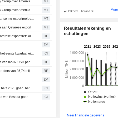
PTT voert gesprekken met Australische Woodside Energy Group over Amerikaans lng-project in Louisiana
MT
Meer
PTT voert gesprekken met Australische Woodside Energy Group over Amerikaans lng-project in Louisiana
MT
Slotkoers Thailand S.E.
Thailand onderzoekt leveringsmogelijkheden in Amerikaanse lng-exportprojecten
MT
e aan Qatarese export
MT
Resultatenrekening en
schattingen
VS en Thailand versnellen LNG-gesprekken nu oorlog Qatarese export treft, aldus bronnen
RE
ZM
PTT Public Company Limited rapporteert resultaten over het eerste kwartaal eindigend op 31 maart 2026
CI
PTT PCL verwacht gemiddelde prijs voor Dubai-ruwe olie van 82-92 USD per vat in 2026
RE
Ptt PCL boekt kwartaalwinst toerekenbaar aan aandeelhouders van 25,74 miljard baht
RE
ZM
PTT Public Company Limited keurt dividend over tweede helft 2025 goed, betaalbaar op 28 april 2026
CI
ad van Bestuur goed
CI
Meer financiële gegevens