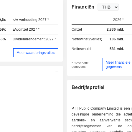
Financiën
0,6x
k/w-verhouding 2027 *
10,7x
2026 *
,59x
EV/omzet 2027 *
0,57x
Omzet
2.836 mld.
53%
Dividendrendement 2027 *
5,6%
Nettowinst (verlies)
106 mld.
Nettoschuld
581 mld.
Meer waarderingsratio's
Meer financiële
* Geschatte
gegevens
gegevens
Bedrijfsprofiel
PTT Public Company Limited is een i
gevestigde onderneming die actie
aardolie- en aanverwante sec
bedrijfssegmenten van de ond