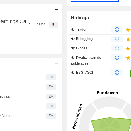
Ratings
rnings Call,
25/03
Trader
Beleggings
Globaal
Kwaliteit van de
publicaties
ESG MSCI
ZM
ZM
eutraal
ZM
ZM
r Neutraal
ZM