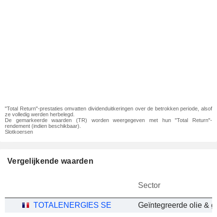
"Total Return"-prestaties omvatten dividenduitkeringen over de betrokken periode, alsof
ze volledig werden herbelegd.
De gemarkeerde waarden (TR) worden weergegeven met hun "Total Return"-
rendement (indien beschikbaar).
Slotkoersen
Vergelijkende waarden
Sector
TOTALENERGIES SE
Geïntegreerde olie & g