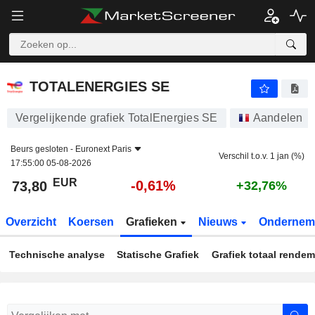
TOTALENERGIES SE
73,80
€
-0,61%
TOTALENERGIES SE
Vergelijkende grafiek TotalEnergies SE
Aandelen
Beurs gesloten -
Euronext Paris
Verschil t.o.v. 1 jan (%)
17:55:00 05-08-2026
EUR
-0,61%
73,80
+32,76%
Overzicht
Koersen
Grafieken
Nieuws
Ondernem
Technische analyse
Statische Grafiek
Grafiek totaal rende