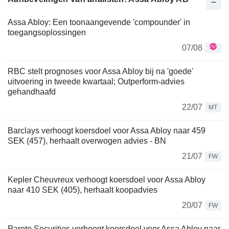
Assa Abloy: Een toonaangevende 'compounder' in
toegangsoplossingen
07/08
RBC stelt prognoses voor Assa Abloy bij na 'goede'
uitvoering in tweede kwartaal; Outperform-advies
gehandhaafd
22/07
MT
Barclays verhoogt koersdoel voor Assa Abloy naar 459
SEK (457), herhaalt overwogen advies - BN
21/07
FW
Kepler Cheuvreux verhoogt koersdoel voor Assa Abloy
naar 410 SEK (405), herhaalt koopadvies
20/07
FW
Pareto Securities verhoogt koersdoel voor Assa Abloy naar