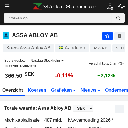
ASSA ABLOY AB
366,50
kr
-0,11%
ASSA ABLOY AB
Koers Assa Abloy AB
Aandelen
ASSA B
SE000
Beurs gesloten -
Nasdaq Stockholm
Verschil t.o.v. 1 jan (%)
18:00:00 07-08-2026
SEK
-0,11%
366,50
+2,12%
Overzicht
Koersen
Grafieken
Nieuws
Ondernem
Totale waarde: Assa Abloy AB
Marktkapitalisatie
407 mld.
k/w-verhouding 2026 *