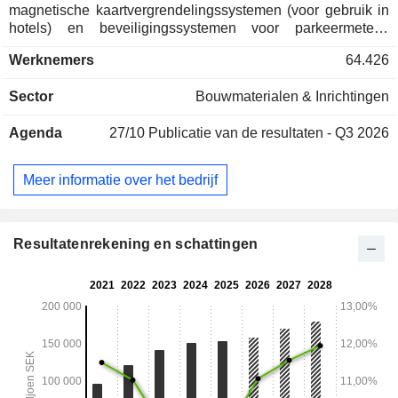
magnetische kaartvergrendelingssystemen (voor gebruik in
hotels) en beveiligingssystemen voor parkeermeters,
speelautomaten, enzovoort; - elektronische en
Werknemers
64.426
elektromechanische sluitsystemen (31,2%): toegangscodes,
elektronische sloten, enzovoort; - mechanische
Sector
Bouwmaterialen & Inrichtingen
sluitsystemen (23,5%): sloten, hangsloten, grendels, enz. De
netto-omzet is geografisch als volgt verdeeld: Europa
Agenda
27/10
Publicatie van de resultaten - Q3 2026
(32,9%), Noord-Amerika (53,2%), Azië (6,2%), Oceanië
(3,5%), Midden- en Zuid-Amerika (3,1%) en Afrika (1,1%).
Meer informatie over het bedrijf
Resultatenrekening en schattingen