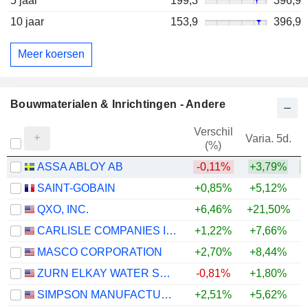
5 jaar
199,3
396,9
10 jaar
153,9
396,9
Meer koersen
Bouwmaterialen & Inrichtingen - Andere
Verschil
Varia. 5d.
V
(%)
ASSA ABLOY AB
-0,11%
+3,79%
+
SAINT-GOBAIN
+0,85%
+5,12%
QXO, INC.
+6,46%
+21,50%
CARLISLE COMPANIES INCORPORATED
+1,22%
+7,66%
MASCO CORPORATION
+2,70%
+8,44%
+
ZURN ELKAY WATER SOLUTIONS CORPORATION
-0,81%
+1,80%
+
SIMPSON MANUFACTURING CO., INC.
+2,51%
+5,62%