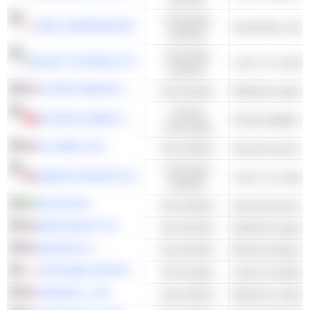
Industriële
SMC CORPORATION
waarden
Industriële
ELBIT SYSTEMS LTD.
waarden
GLOBUS MEDICAL, INC.
Gezondheid
Cyclisch
ECOVACS ROBOTICS CO., LTD.
Huishoudelijke a
consumptie
ILLUMINA, INC.
Gezondheid
Industriële
QINETIQ GROUP PLC
waarden
ELEKTA AB
Gezondheid
MEDTRONIC PLC
Gezondheid
QIAGEN N.V.
Gezondheid
SOFTBANK GROUP CORP.
Technologie
OMNICELL, INC.
Gezondheid