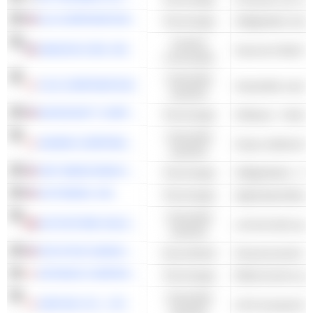
KLA CORPORATION
Technologie
Cyclisch
AMAZON.COM, INC.
consumptie
Industriële
FUJI CORPORATION
Industriële machi
waarden
MICROSOFT CORPORATION
Technologie
Software - Ander
Industriële
DAIHEN CORPORATION
Zwaar elektrisch 
waarden
NXP SEMICONDUCTORS N.V.
Technologie
Halfgeleiders - A
AUTODESK, INC.
Technologie
Applicatiesoftwar
Industriële
AUTOSTORE HOLDINGS LTD.
commerciele app
waarden
INTUITIVE SURGICAL, INC.
Gezondheid
KEYENCE CORPORATION
Technologie
Industriële
DAIFUKU CO., LTD.
Lift & transportm
waarden