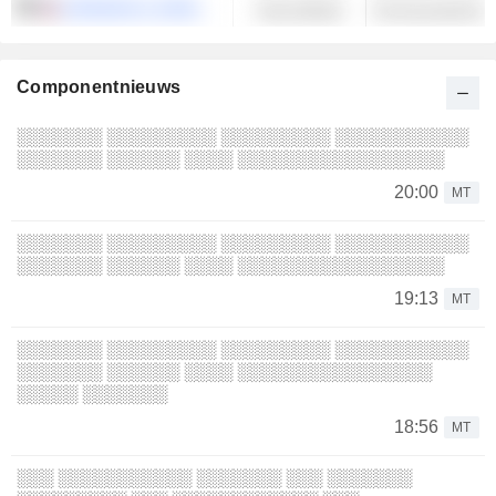
JOHNSON & JOHNSON
Gezondheid
Farmaceutische p
Componentnieuws
░░░░░░░ ░░░░░░░░░ ░░░░░░░░░ ░░░░░░░░░░░
░░░░░░░ ░░░░░░ ░░░░ ░░░░░░░░░░░░░░░░░
20:00
MT
░░░░░░░ ░░░░░░░░░ ░░░░░░░░░ ░░░░░░░░░░░
░░░░░░░ ░░░░░░ ░░░░ ░░░░░░░░░░░░░░░░░
19:13
MT
░░░░░░░ ░░░░░░░░░ ░░░░░░░░░ ░░░░░░░░░░░
░░░░░░░ ░░░░░░ ░░░░ ░░░░░░░░░░░░░░░░
░░░░░ ░░░░░░░
18:56
MT
░░░ ░░░░░░░░░░░ ░░░░░░░ ░░░ ░░░░░░░