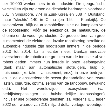
per 10.000 werknemers in de industrie. De geografische
verschillen zijn erg groot: de dichtheid bedraagt bijvoorbeeld
831 in Singapore, 774 in Zuid-Korea en 338 in Duitsland,
maar "slechts" 140 in China (en 154 in Frankrijk). Op
sectorniveau blijft de automobielindustrie de kampioen van
de robotisering, vóór de elektronica, de metallurgie, de
chemie en de voedingsindustrie. De grootste bron van groei
is momenteel de elektronica. Inzake robotisering bereikte de
automobielindustrie zijn hoogtepunt immers in de periode
2010 tot 2014. Er is echter meer. Dankzij innovatie
overschreed de robotica de grenzen van de industrie al ver:
robots deden immers hun intrede in onze leefomgeving
(dank maar aan automatische stofzuigers, hulp bij
huishoudelijke taken, amusement, enz.), in onze bedrijven
en in de dienstverlenende sector (behandeling van zware
lasten, chirurgie, optimalisering van de landbouw, bewaking
e.d.). Het wereldwijde ecosysteem (van
bedrijfstoepassingen tot huishoudelijke toepassingen),
inclusief alle bijbehorende diensten, zal volgens IDC tegen
2022 een waarde van 210 miljard dollar vertegenwoordigen.