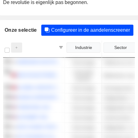
De revolutie is eigenlijk pas begonnen.
Onze selectie
Configureer in de aandelenscreener
Industrie
Sector
SAMSUNG ELECTRONICS CO., LTD.
Technologie
Industriële
DELTA ELECTRONICS, INC.
waarden
GLOBAL UNICHIP CORP.
Technologie
Geïntegreerde sc
NVIDIA CORPORATION
Technologie
Halfgeleiders - A
TERADYNE, INC.
Technologie
ALPHABET INC.
Technologie
Zoekmachines
KOH YOUNG TECHNOLOGY INC.
Technologie
EO TECHNICS CO., LTD.
Technologie
Productie van ha